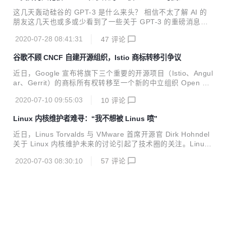
谷
多变的业务，正要求多种功能的同时实现，同样是要集合各种
这几天轰动硅谷的 GPT-3 是什么来头？ 相信不太了解 AI 的
技术。 8 月 1 日，线上举办的 CloudNative + Open Source
朋友这几天也或多或少看到了一些关于 GPT-3 的重磅消息，
Virtual Summit China 2020，TARS 基金会分论坛上发布了
甚至有媒体称其为 “继比特币之后又一个轰动全球的现象级新
K8STARS 项目，这是一个整合了 K...
2020-07-28 08:41:31
47
评论
技术”。 请注意，现在站在你面前的是：互联网原子弹，人工
智能界的卡丽熙，算力吞噬者，黄仁勋的新 KPI ，下岗工人制
谷歌不顾 CNCF 自建开源组织，Istio 商标转移引争议
造机，幼年期的天网 —— 最先进的 AI 语言模型 GPT-3。 17
50 亿参数组成的训练模型 言归正传，OpenAI 的研究人员在
近日，Google 宣布将旗下三个重要的开源项目（Istio、Angul
上个月发表了一篇论文，描述了 GPT-3 的开发，正式发布了
ar、Gerrit）的商标所有权转移至一个新的中立组织 Open Us
这个由 1750 亿个参数组成的 AI 语言模型。 在 NLP 领域
age Commons（OUC) ，并称该组织将为开发人员提供处理
中，通常采用 ELMo 算法的思想，即通...
2020-07-10 09:55:03
10
评论
和使用这些品牌商标的建议。这一看似进一步拥抱开源的举
措，却也引发了业内的一些争议。 Google 建立的“中立”组织
Linux 内核维护者难寻：“我不想被 Linus 喷”
当地时间 7 月 8 日，Google 在 Istio 官方博客发布公告，宣
布将该项目的商标所有权移交给一个全新的组织，即 OUC，
近日，Linus Torvalds 与 VMware 首席开源官 Dirk Hohndel
以提供对商标的中立监督。公告表示，“从历史上看，商标的
关于 Linux 内核维护未来的讨论引起了技术圈的关注。Linus
管理混乱是阻碍开源项目发展的因素之一。今天，我们宣布建
认为，在他们这批 Linux 内核维护者老去之后，很难再找到新
立开放使用共享组织，Open Us...
2020-07-03 08:30:10
57
评论
的继任者，因为在很多年轻开发者看来 “ Linux 内核项目并不
那么有趣 ”。 内核开发令年轻人感到无趣 在与 Dirk 的谈话
中，Linus 认为 Linux 内核开发对大多数人来说是无聊的。“
我说过内核很无聊，但我的意思是从某种意义上说，许多新技
术应该比内核开发更有趣。但是对我和其他内核开发者来说，
没有什么能够比与底层硬件交互的内核开发更有趣的了，因为
这能真正控制所有将...