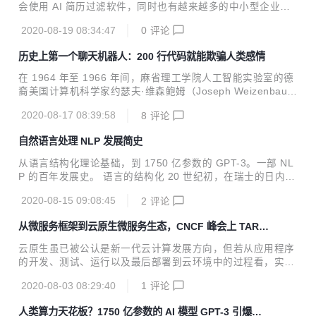
官。 该比赛采用 1V1 的对战模式，每位玩家坐在一架由计算
会使用 AI 简历过滤软件，同时也有越来越多的中小型企业使
机生成的 F-16 军用战斗机内，通过射击子弹来消耗对方的健
用类似的招聘工具。但与 AI 人脸识别一样，这些 AI 工具也存
康条，同时避免自身受到伤害。在这场比赛...
2020-08-19 08:34:47
0
评论
在偏见问题。
历史上第一个聊天机器人：200 行代码就能欺骗人类感情
在 1964 年至 1966 年间，麻省理工学院人工智能实验室的德
裔美国计算机科学家约瑟夫·维森鲍姆（Joseph Weizenbau
m）开发了历史上第一个聊天机器人 —— Eliza。 Eliza 的名
2020-08-17 08:39:58
8
评论
字源于爱尔兰剧作家萧伯纳的戏剧作品《卖花女》中的角色，
剧中出身贫寒的卖花女 Eliza 通过学习与上流社会沟通的方
自然语言处理 NLP 发展简史
式，变成大使馆舞会上人人艳羡的“匈牙利王家公主”。作为世
界上第一个聊天机器人，Eliza 被其作者赋予了充满戏剧性的
从语言结构化理论基础，到 1750 亿参数的 GPT-3。一部 NL
内涵。 尽管在当时已经存在一些基本的数字语言生成器（可以
P 的百年发展史。 语言的结构化 20 世纪初，在瑞士的日内瓦
输出一些连贯文本的程序），但 Eliza 是第一个明确设计用于
大学，一位名叫费迪南德·德·索绪尔（ Ferdinand de Saussu
与人互动的程序。用户可以使用打字机输入人类的自然...
2020-08-15 09:08:45
2
评论
re） 的语言学教授发明了一种将语言描述为“系统”的方法。
索绪尔教授认为，意义是在语言内部、语言各部分之间的关系
从微服务框架到云原生微服务生态，CNCF 峰会上 TARS
和差异中创造的，“在词里，重要的不是声音本身，而是使这
基金会分论坛聊了这些
个词区别于其他一切词的声音上的区别，因为带有意义的也正
云原生虽已被公认是新一代云计算发展方向，但若从应用程序
是这些差别。" 他提出，“意义”产生于语言之间的关系和对
的开发、测试、运行以及最后部署到云环境中的过程看，实现
比，而共享语言系统则使交流成为可能。 索绪尔将社会视为一
云原生业务要打通许多技术。 微服务通常被看做是云原生的代
个“共享”的规范体系，为合理的、可扩展的思想提供了条件，
2020-08-03 08:29:40
1
评论
表技术之一，在单体应用中，云原生基本发挥不出优势，故而
从而...
有人说现代应用程序的趋势就是“微服务+云原生”，以及内含
人类算力天花板？1750 亿参数的 AI 模型 GPT-3 引爆硅
在其中的容器、敏捷与 DevOps 等技术组合。互联网海量和