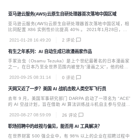
亚马逊云服务(AWS)云原生自研处理器首次落地中国区域
亚马逊云服务(AWS)云原生自研处理器首次落地中国区域，相
比同配置 X86 实例性价比提高 40% 。 2021年1月28日，亚
马逊云服务（AWS）正式宣布，由 AWS Graviton2 处理器提
2021-01-28 16:49:20
2
评论
供支持的 Amazon Elastic Compute Cloud （Amazon EC
2） M6g、C6g 和 R6g 实例已在由光环新网运营的 AWS 中
有生之年系列：AI 自动生成已故漫画家作品
国（北京）地区和由西云数据运营的 AWS 中国（宁夏）区域
推出，这是AWS自研的、原生为云而设计开发的芯片，也是A
手冢治虫（Osamu Tezuka）是上个世纪最著名的日本漫画家
WS自研处理器首次落地中国区域。Graviton 2作为AWS的第
之一，在日本乃至全世界范围内被誉为“漫画之父”，他的经典
二代基于Arm架构的处理器，基于 64位Arm Neoverse...
漫画作品包括《铁臂阿童木》，《三眼神童》，《黑杰克》等
2020-09-25 08:31:14
0
评论
等。
天网又近了一步？美国 AI 战机击败人类空军飞行员
去年 9 月，美国军事研究部门 DARPA 启动了一项名为 “ACE”
的 AI 空战计划，旨在借助 AI 算法训练战斗机自主参与空战。
如今，这一计划收获了初步成效。 据英国科技媒体 The Regi
2020-08-27 08:59:09
26
评论
ster 报道，近日，美国军事研究部门 DARPA 举办了一场人工
智能 VS 人类的 “模拟空战比赛”，该比赛借助美国空军使用的
职场招聘中的歧视与偏见，能否用 AI 工具解决？
飞行模拟器进行。最终，一个被称为 Falco 的人工智能战斗机
在一系列虚拟空战中击败了一名战场经验丰富的美国空军教
在世界财富 500 强企业中，有 98% 以上的企业在招聘过程中