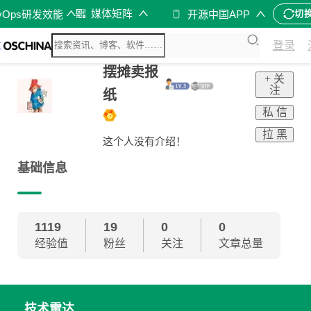
媒体矩阵
vOps研发效能
开源中国APP
切
登录
摆摊卖报
+ 关
注
纸
私 信
拉 黑
这个人没有介绍！
基础信息
1119
19
0
0
经验值
粉丝
关注
文章总量
技术雷达