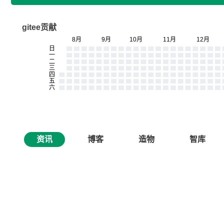
gitee贡献
资讯
博客
造物
智库