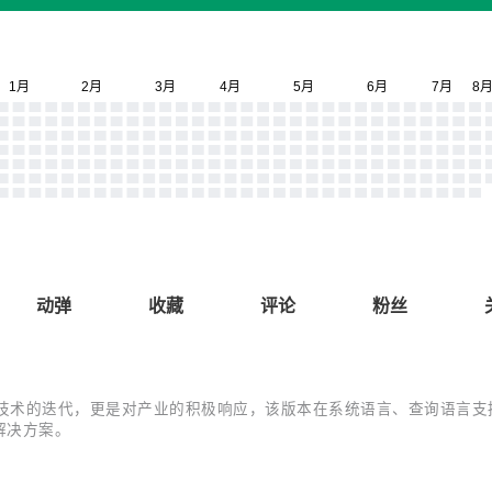
动弹
收藏
评论
粉丝
.0 版本的发布，不仅是技术的迭代，更是对产业的积极响应，该版本在系统语言
解决方案。