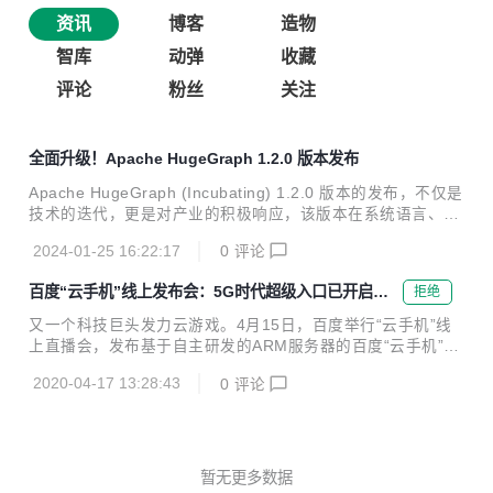
资讯
博客
造物
智库
动弹
收藏
评论
粉丝
关注
全面升级！Apache HugeGraph 1.2.0 版本发布
Apache HugeGraph (Incubating) 1.2.0 版本的发布，不仅是
技术的迭代，更是对产业的积极响应，该版本在系统语言、查
询语言支持、服务器端算法、大数据处理框架以及易用性等方
2024-01-25 16:22:17
0
评论
面进行了全面升级，旨在为用户提供更高效、更灵活的数据管
理和开发解决方案。
百度“云手机”线上发布会：5G时代超级入口已开启，
拒绝
无处不游戏触手可及
又一个科技巨头发力云游戏。4月15日，百度举行“云手机”线
上直播会，发布基于自主研发的ARM服务器的百度“云手机”产
品，让用户摆脱硬件的制约，中低端设备也能流畅运行大型游
2020-04-17 13:28:43
0
评论
戏和应用。百度“云手机”可以覆盖云游戏、云应用、云VR和云
办公等四大场景。百度副总裁马杰表示，“5G时代的到来将加
速云游戏发展，百度‘云手机’将为整个行业提供一个安全、可
靠、高效的技术基石，为广泛的、运算能力有限的AIoT设备提
供无限的可能性。” 百度副总裁马杰表示，百度“云手机” 将为
暂无更多数据
整个云游戏行业提供一个安全、可靠、高效的技术基石 云手