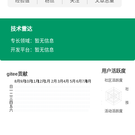
经验值
粉丝
关注
文章总量
技术雷达
专长领域：暂无信息
开发平台：暂无信息
用户活跃度
gitee贡献