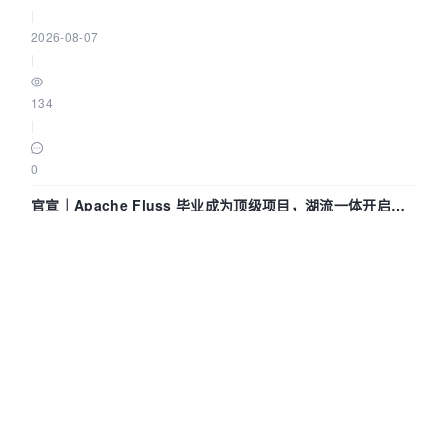
|
2026-08-07
|
134
|
0
官宣｜Apache Fluss 毕业成为顶级项目，湖流一体开启
Agentic Lake 全面实时化时代
Flink_China
|
2026-08-07
|
1615
|
0
Wyn嵌入式BI实战（一）：JSON API带参数接入，多租户数