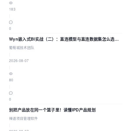
183
|
0
Wyn嵌入式BI实战（二）：直连模型与直连数据集怎么选，
参数为什么不生效？| 葡萄城技术团队
葡萄城技术团队
|
2026-08-07
|
80
|
0
别把产品放在同一个篮子里！读懂IPD产品规划
禅道项目管理软件
|