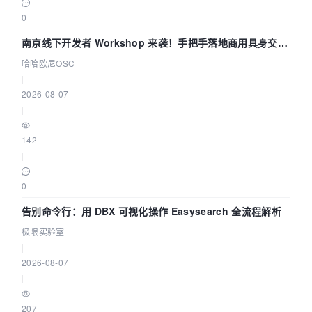
0
南京线下开发者 Workshop 来袭！手把手落地商用具身交互
智能 Agent 应用
哈哈欧尼OSC
|
2026-08-07
|
142
|
0
告别命令行：用 DBX 可视化操作 Easysearch 全流程解析
极限实验室
|
2026-08-07
|
207