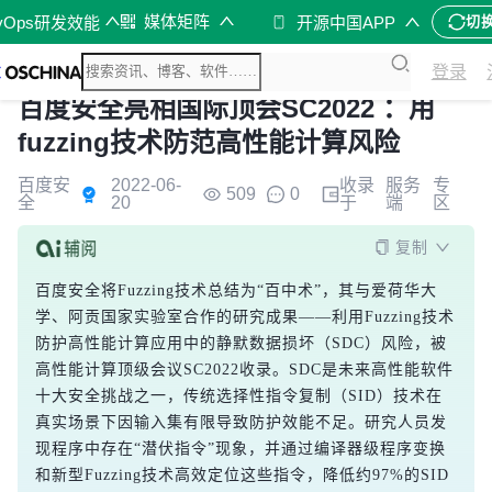
媒体矩阵
vOps研发效能
开源中国APP
切
登录
百度安全亮相国际顶会SC2022 ：用
fuzzing技术防范高性能计算风险
百度安
2022-06-
收录
服务
专
509
0
全
20
于
端
区
复制
百度安全将Fuzzing技术总结为“百中术”，其与爱荷华大
学、阿贡国家实验室合作的研究成果——利用Fuzzing技术
防护高性能计算应用中的静默数据损坏（SDC）风险，被
高性能计算顶级会议SC2022收录。SDC是未来高性能软件
十大安全挑战之一，传统选择性指令复制（SID）技术在
真实场景下因输入集有限导致防护效能不足。研究人员发
现程序中存在“潜伏指令”现象，并通过编译器级程序变换
和新型Fuzzing技术高效定位这些指令，降低约97%的SID