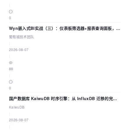
|
0
Wyn嵌入式BI实战（三）：仪表板筛选器+报表查询面板，参
数联动全闭环
葡萄城技术团队
|
2026-08-07
|
88
|
0
国产数据库 KaiwuDB 时序引擎：从 InfluxDB 迁移的完整
技术路径
KaiwuDB
|
2026-08-07
|