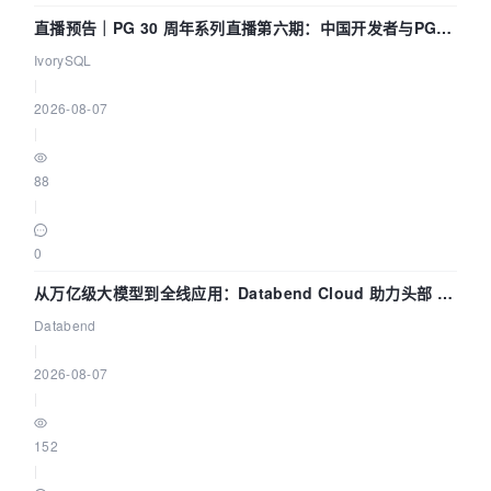
直播预告｜PG 30 周年系列直播第六期：中国开发者与PG内
核——我们改得动吗？我们贡献了什么？
IvorySQL
|
2026-08-07
|
88
|
0
从万亿级大模型到全线应用：Databend Cloud 助力头部 AI
企业构建全链路 Trace 数据管道
Databend
|
2026-08-07
|
152
|