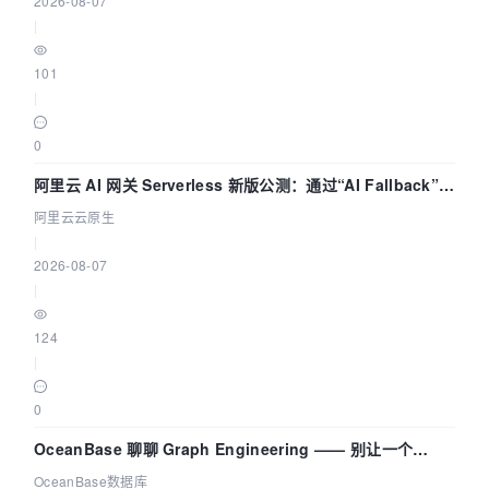
2026-08-07
|
101
|
0
阿里云 AI 网关 Serverless 新版公测：通过“AI Fallback”与
拓扑可视化构建 AI 流量治理底座
阿里云云原生
|
2026-08-07
|
124
|
0
OceanBase 聊聊 Graph Engineering —— 别让一个
Agent 既当运动员又
OceanBase数据库