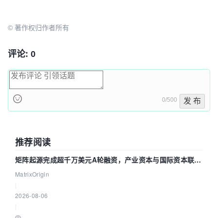
© 著作权归作者所有
评论: 0
0/500
发 布
推荐阅读
矩阵起源完成超千万美元A轮融资，产业资本与国际资本联手
押注企业级AI基础设施赛道
MatrixOrigin
|
2026-08-06
|