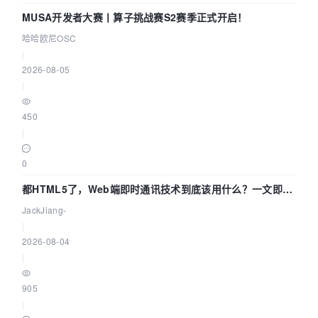
MUSA开发者大赛丨算子挑战赛S2赛季正式开启！
哈哈欧尼OSC
|
2026-08-05
|
450
|
0
都HTML5了，Web端即时通讯技术到底该用什么？一文即
懂！
JackJiang-
|
2026-08-04
|
905
|