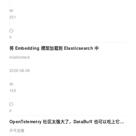
|
231
|
0
将 Embedding 模型加载到 Elasticsearch 中
elasticstack
|
2026-08-06
|
155
|
0
OpenTelemetry 社区太强大了，DataBuff 也可以吃上它的
eBPF 链路了
乒乓狂魔