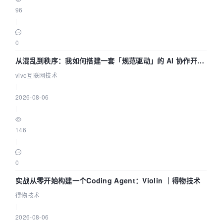
96
|
0
从混乱到秩序：我如何搭建一套「规范驱动」的 AI 协作开发
体系
vivo互联网技术
|
2026-08-06
|
146
|
0
实战从零开始构建一个Coding Agent：Violin ｜得物技术
得物技术
|
2026-08-06