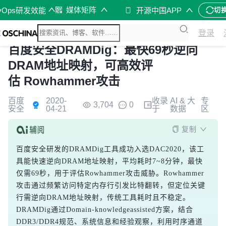
媒体矩阵
vOps研发效能
开源中国APP
切
登录
百度安全DRAMDig：最快69秒逆向
DRAM地址映射，可高效评
估 Rowhammer攻击
百度
2020-
收录
AI & 大
专
3,704
0
安全
04-21
于
数据
区
复制
百度安全研发的DRAMDig工具成功入选DAC2020，该工
具能快速逆向DRAM地址映射，平均耗时7~8分钟，最快
仅需69秒，用于评估Rowhammer攻击威胁。Rowhammer
攻击通过频繁访问特定内存行引发比特翻转，但定位关键
行需逆向DRAM地址映射，传统工具耗时且不稳定。
DRAMDig通过Domain-knowledgeassisted方案，结合
DDR3/DDR4规范、系统信息和经验观察，利用时序通道