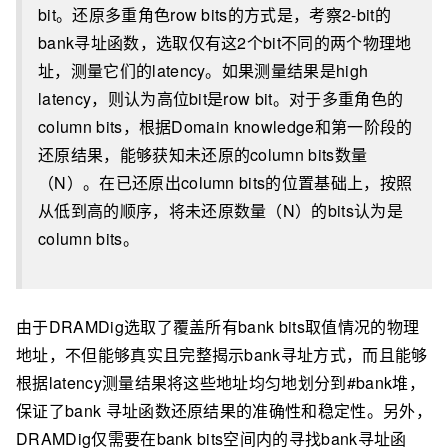
bit。还原多重角色row bits的方式是，考察2-bit的
bank寻址函数，选取仅有这2个bit不同的两个物理地
址，测量它们的latency。如果测量结果是high
latency，则认为高位bit是row bit。对于多重角色的
column bits，根据Domain knowledge和第一阶段的
还原结果，能够获知未还原的column bits数量
（N）。在已还原出column bits的位置基础上，按照
从低到高的顺序，将未还原数量（N）的bits认为是
column bits。
由于DRAMDig选取了覆盖所有bank bits取值情况的物理
地址，不但能够真实且完整揭示bank寻址方式，而且能够
根据latency测量结果将这些地址均匀地划分到#bank堆，
保证了bank 寻址函数还原结果的准确性和稳定性。另外，
DRAMDig仅需要在bank bits空间内的寻找bank寻址函