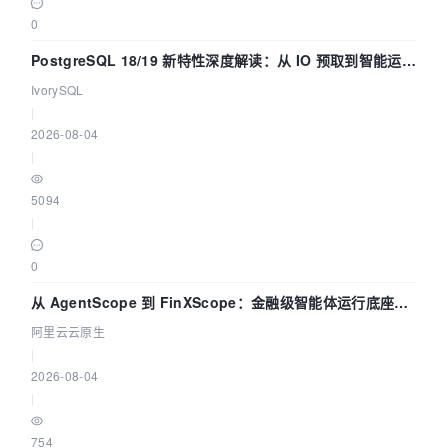
0
PostgreSQL 18/19 新特性深度解读：从 IO 预取到智能运
维，全面提升数据库体验
IvorySQL
|
2026-08-04
|
5094
|
0
从 AgentScope 到 FinXScope：金融级智能体运行底座的
演进与实践
阿里云云原生
|
2026-08-04
|
754