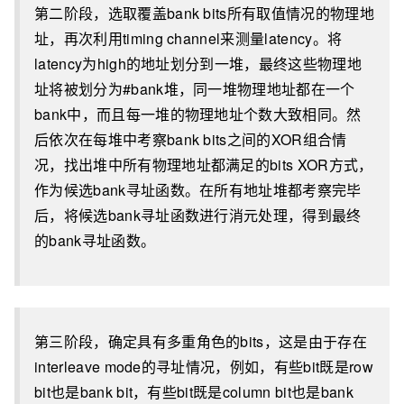
第二阶段，选取覆盖bank bits所有取值情况的物理地
址，再次利用timing channel来测量latency。将
latency为high的地址划分到一堆，最终这些物理地
址将被划分为#bank堆，同一堆物理地址都在一个
bank中，而且每一堆的物理地址个数大致相同。然
后依次在每堆中考察bank bits之间的XOR组合情
况，找出堆中所有物理地址都满足的bits XOR方式，
作为候选bank寻址函数。在所有地址堆都考察完毕
后，将候选bank寻址函数进行消元处理，得到最终
的bank寻址函数。
第三阶段，确定具有多重角色的bits，这是由于存在
interleave mode的寻址情况，例如，有些bit既是row
bit也是bank bit，有些bit既是column bit也是bank