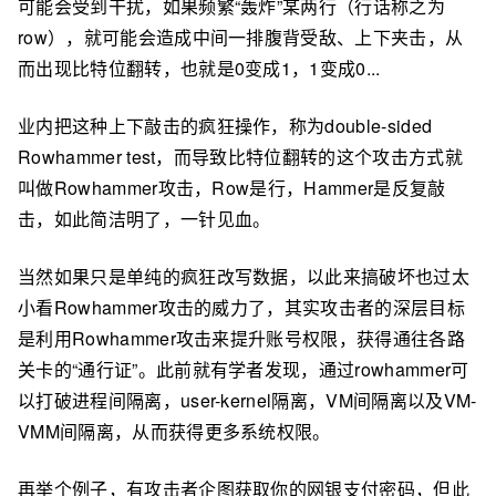
可能会受到干扰，如果频繁“轰炸”某两行（行话称之为
row），就可能会造成中间一排腹背受敌、上下夹击，从
而出现比特位翻转，也就是0变成1，1变成0...
业内把这种上下敲击的疯狂操作，称为double-sided
Rowhammer test，而导致比特位翻转的这个攻击方式就
叫做Rowhammer攻击，Row是行，Hammer是反复敲
击，如此简洁明了，一针见血。
当然如果只是单纯的疯狂改写数据，以此来搞破坏也过太
小看Rowhammer攻击的威力了，其实攻击者的深层目标
是利用Rowhammer攻击来提升账号权限，获得通往各路
关卡的“通行证”。此前就有学者发现，通过rowhammer可
以打破进程间隔离，user-kernel隔离，VM间隔离以及VM-
VMM间隔离，从而获得更多系统权限。
再举个例子，有攻击者企图获取你的网银支付密码，但此