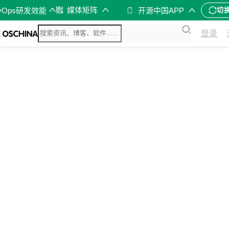
媒体矩阵
vOps研发效能
开源中国APP
切
登录