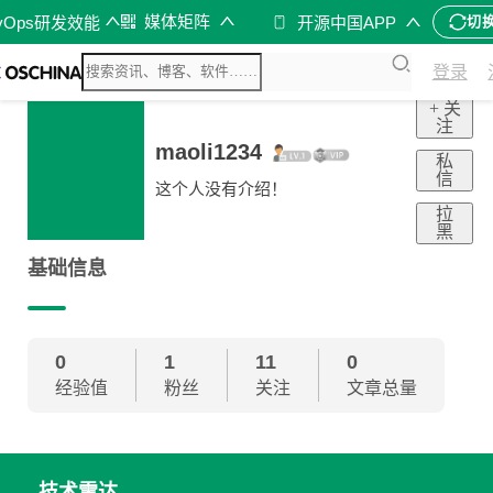
媒体矩阵
vOps研发效能
开源中国APP
切
登录
+ 关
注
maoli1234
私
信
这个人没有介绍！
拉
黑
基础信息
0
1
11
0
经验值
粉丝
关注
文章总量
技术雷达