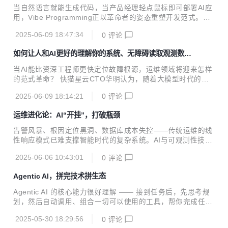
Akamai、阿里云、Arm、AWS、Intel、LFOSSA、DaoClou
当自然语言就能生成代码，当产品经理轻点鼠标即可部署AI应
d、F5、Fortinet、ICON、KubeWharf、ManageEngine、S
用，Vibe Programming正以革命者的姿态重塑开发范式。但
USE、KubeDB、科大讯飞等头部企业与组织的...
狂欢背后，数据库正在吞噬性能与预算。多模态存储的复杂
2025-06-09 18:47:34
0
评论
性、指数级增长的计算账单、跨AZ流量的隐性成本……开发者
突然发现，自己正为这场效率革命支付着昂贵的隐性税单。 6
如何让人和AI更好的理解你的系统、无障碍读取观测数
月21日，张桓将出席OSC源创会·北京站线下沙龙，并发表
据？
《Vibe Programming 背后：谁在为你 AI 应用的数据库账单
当AI能比资深工程师更快定位故障根源，运维领域将迎来怎样
买单？》主题演讲。张桓将深入解析 Vibe Programming 背后
的范式革命？ 快猫星云CTO华明认为，随着大模型时代的到
的数据库技术范式，并探讨如何借助 AI 原生数据库架构，在
来，所有产品都值得用大模型重做一遍，运维相关的工具和产
确保性能的同时实现显著降本。从运维经济学出发，将评估...
2025-06-09 18:14:21
0
评论
品也一样，智能闭环或高度自治的运维阶段是一个或近或远的
未来。 Flashcat目前在努力推进运维和可观测性进入智能辅助
运维进化论：AI“开挂”，打破瓶颈
阶段，并且取得了相当明显的进步。整体而言，Flashcat在可
观测性方向上，致力于为人和AI解决两个问题： 如何让人和AI
告警风暴、根因定位黑洞、数据库成本失控——传统运维的线
更好的理解你的系统？ 如何让人和AI无障碍的读取你的观测数
性响应模式已难支撑智能时代的复杂系统。AI与可观测性技术
据？ 6月21日，快猫星云CTO华明将出席OSC源创会·北京站
的融合正重构运维范式：从人工规则驱动转向智能决策，从事
线下沙龙，发表《可观测性智能化愿景：Flashcat的方法、实
2025-06-06 10:43:01
0
评论
后追溯升级为主动防御。 【OSC源创会】本期聚焦AI运维核
践和效果》主...
心技术突破，邀请4位一线技术领军人，深度拆解可观测性智
Agentic AI，拼完技术拼生态
能化、运维智能体构建、数据库成本优化，以及智能分析引擎
四大议题。 报名地址：https://www.oschina.net/event/8596
Agentic AI 的核心能力很好理解 —— 接到任务后，先思考规
707 时间：2025-06-21 14:00 至 17:30 地点：北京 海淀 中
划，然后自动调用、组合一切可以使用的工具，帮你完成任
关村创业大街12号楼5层 活动主题：AI 运维「开挂」指南 随
务。
着智能化转型加速，运维领域正经历从...
2025-05-30 18:29:56
0
评论