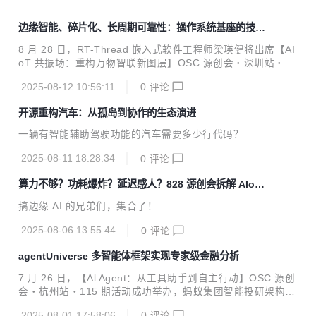
边缘智能、碎片化、长周期可靠性：操作系统基座的技术
破局点
8 月 28 日，RT-Thread 嵌入式软件工程师梁瑛健将出席【AI
oT 共振场：重构万物智联新图层】OSC 源创会・深圳站・11
6 期活动，并发表《RT-Thread：构建轻量化、高可靠的 AIo
2025-08-12 10:56:11
0
评论
T 操作系统基座》主题演讲，详解 AIoT 时代的技术挑战与机
遇，以及解决这些挑战的关键技术和实践。
开源重构汽车：从孤岛到协作的生态演进
一辆有智能辅助驾驶功能的汽车需要多少行代码？
2025-08-11 18:28:34
0
评论
算力不够？功耗爆炸？延迟感人？828 源创会拆解 AIoT
难题
搞边缘 AI 的兄弟们，集合了！
2025-08-06 13:55:44
0
评论
agentUniverse 多智能体框架实现专家级金融分析
7 月 26 日，【Al Agent：从工具助手到自主行动】OSC 源创
会・杭州站・115 期活动成功举办，蚂蚁集团智能投研架构师
赵泽伟带来了题为《agentUniverse 多智能体框架实现专家级
2025-08-01 17:58:06
0
评论