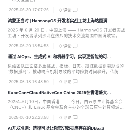
2025-06-30 17:07:26
0
评论
鸿蒙正当时 | HarmonyOS 开发者实战工坊上海站圆满收
官
2025 年 6 月 20 日，中国上海 —— HarmonyOS 开发者实战
工坊・开发者系列沙龙在热烈的技术交流氛围中圆满收官。
2025-06-20 18:54:53
0
评论
通过 AIOps、生成式 AI 和机器学习，实现更智能的可观
测性
运维团队正面临多重挑战：指标、日志、跟踪数据割裂形成的
“数据孤岛”，被动响应机制导致的平均修复时间攀升，传统监
控在动态微服务架构中的失效等等。
2025-06-18 16:48:50
0
评论
KubeCon+CloudNativeCon China 2025在香港盛大开
幕，共绘云原生未来
2025年6月10日，中国香港 —— 今日，由云原生计算基金会
（CNCF）和 Linux 基金会联合主办的全球云原生计算领域顶
尖盛会 KubeCon + CloudNativeCon China 2025 于香港隆
2025-06-10 22:23:58
0
评论
重启幕。来自全球的开发者、技术专家、企业决策者及行业领
袖共聚一堂，探索云原生技术未来蓝图，共推云计算生态繁荣
AI开发准则：选择可以让你忘记数据库存在的DBaaS
发展。 盛会首日，汇集了来自 Linux 基金会、CNCF、华为、