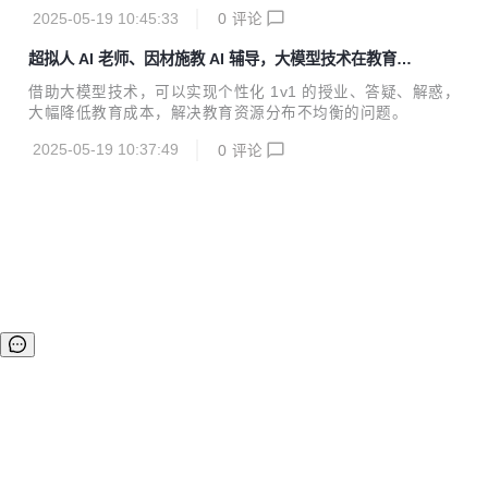
问 StarRocks，使得模型能够直接执行 SQL 查询并探索数据
2025-05-19 10:45:33
0
评论
库内容，无需复杂的配置或集成。
超拟人 AI 老师、因材施教 AI 辅导，大模型技术在教育中
能做好哪些事？
借助大模型技术，可以实现个性化 1v1 的授业、答疑、解惑，
大幅降低教育成本，解决教育资源分布不均衡的问题。
2025-05-19 10:37:49
0
评论