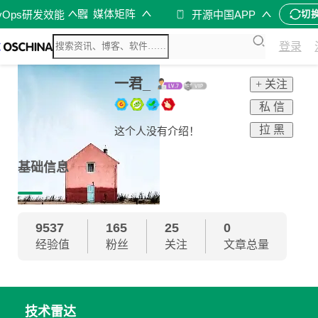
媒体矩阵
vOps研发效能
开源中国APP
切
登录
一君_
+ 关注
私 信
拉 黑
这个人没有介绍！
基础信息
9537
165
25
0
经验值
粉丝
关注
文章总量
技术雷达