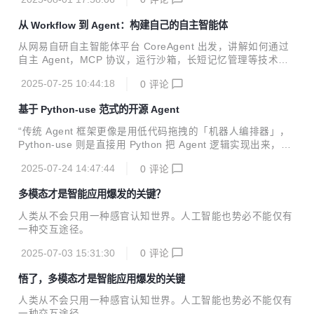
金融分析》的精彩演讲，深入阐述了如何利用多智能体技术突
破金融智能化的关键瓶颈。
从 Workflow 到 Agent：构建自己的自主智能体
从网易自研自主智能体平台 CoreAgent 出发，讲解如何通过
自主 Agent，MCP 协议，运行沙箱，长短记忆管理等技术构
建一个自主智能体产品。
2025-07-25 10:44:18
0
评论
基于 Python-use 范式的开源 Agent
“传统 Agent 框架更像是用低代码拖拽的「机器人编排器」，
Python-use 则是直接用 Python 把 Agent 逻辑实现出来，让
代码就是 Agent。”
2025-07-24 14:47:44
0
评论
多模态才是智能应用爆发的关键？
人类从不会只用一种感官认知世界。人工智能也势必不能仅有
一种交互途径。
2025-07-03 15:31:30
0
评论
悟了，多模态才是智能应用爆发的关键
人类从不会只用一种感官认知世界。人工智能也势必不能仅有
一种交互途径。