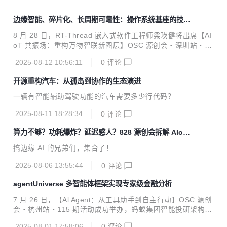
边缘智能、碎片化、长周期可靠性：操作系统基座的技术
破局点
8 月 28 日，RT-Thread 嵌入式软件工程师梁瑛健将出席【AI
oT 共振场：重构万物智联新图层】OSC 源创会・深圳站・11
6 期活动，并发表《RT-Thread：构建轻量化、高可靠的 AIo
2025-08-12 10:56:11
0
评论
T 操作系统基座》主题演讲，详解 AIoT 时代的技术挑战与机
遇，以及解决这些挑战的关键技术和实践。
开源重构汽车：从孤岛到协作的生态演进
一辆有智能辅助驾驶功能的汽车需要多少行代码？
2025-08-11 18:28:34
0
评论
算力不够？功耗爆炸？延迟感人？828 源创会拆解 AIoT
难题
搞边缘 AI 的兄弟们，集合了！
2025-08-06 13:55:44
0
评论
agentUniverse 多智能体框架实现专家级金融分析
7 月 26 日，【Al Agent：从工具助手到自主行动】OSC 源创
会・杭州站・115 期活动成功举办，蚂蚁集团智能投研架构师
赵泽伟带来了题为《agentUniverse 多智能体框架实现专家级
2025-08-01 17:58:06
0
评论