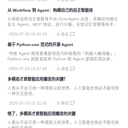
金融分析》的精彩演讲，深入阐述了如何利用多智能体技术突
破金融智能化的关键瓶颈。
从 Workflow 到 Agent：构建自己的自主智能体
从网易自研自主智能体平台 CoreAgent 出发，讲解如何通过
自主 Agent，MCP 协议，运行沙箱，长短记忆管理等技术构
建一个自主智能体产品。
2025-07-25 10:44:18
0
评论
基于 Python-use 范式的开源 Agent
“传统 Agent 框架更像是用低代码拖拽的「机器人编排器」，
Python-use 则是直接用 Python 把 Agent 逻辑实现出来，让
代码就是 Agent。”
2025-07-24 14:47:44
0
评论
多模态才是智能应用爆发的关键？
人类从不会只用一种感官认知世界。人工智能也势必不能仅有
一种交互途径。
2025-07-03 15:31:30
0
评论
悟了，多模态才是智能应用爆发的关键
人类从不会只用一种感官认知世界。人工智能也势必不能仅有
一种交互途径。