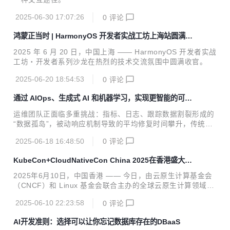
2025-06-30 17:07:26
0
评论
鸿蒙正当时 | HarmonyOS 开发者实战工坊上海站圆满收
官
2025 年 6 月 20 日，中国上海 —— HarmonyOS 开发者实战
工坊・开发者系列沙龙在热烈的技术交流氛围中圆满收官。
2025-06-20 18:54:53
0
评论
通过 AIOps、生成式 AI 和机器学习，实现更智能的可观
测性
运维团队正面临多重挑战：指标、日志、跟踪数据割裂形成的
“数据孤岛”，被动响应机制导致的平均修复时间攀升，传统监
控在动态微服务架构中的失效等等。
2025-06-18 16:48:50
0
评论
KubeCon+CloudNativeCon China 2025在香港盛大开
幕，共绘云原生未来
2025年6月10日，中国香港 —— 今日，由云原生计算基金会
（CNCF）和 Linux 基金会联合主办的全球云原生计算领域顶
尖盛会 KubeCon + CloudNativeCon China 2025 于香港隆
2025-06-10 22:23:58
0
评论
重启幕。来自全球的开发者、技术专家、企业决策者及行业领
袖共聚一堂，探索云原生技术未来蓝图，共推云计算生态繁荣
AI开发准则：选择可以让你忘记数据库存在的DBaaS
发展。 盛会首日，汇集了来自 Linux 基金会、CNCF、华为、