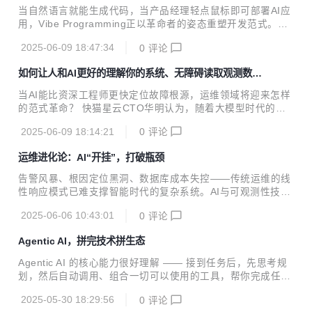
Akamai、阿里云、Arm、AWS、Intel、LFOSSA、DaoClou
当自然语言就能生成代码，当产品经理轻点鼠标即可部署AI应
d、F5、Fortinet、ICON、KubeWharf、ManageEngine、S
用，Vibe Programming正以革命者的姿态重塑开发范式。但
USE、KubeDB、科大讯飞等头部企业与组织的...
狂欢背后，数据库正在吞噬性能与预算。多模态存储的复杂
2025-06-09 18:47:34
0
评论
性、指数级增长的计算账单、跨AZ流量的隐性成本……开发者
突然发现，自己正为这场效率革命支付着昂贵的隐性税单。 6
如何让人和AI更好的理解你的系统、无障碍读取观测数
月21日，张桓将出席OSC源创会·北京站线下沙龙，并发表
据？
《Vibe Programming 背后：谁在为你 AI 应用的数据库账单
当AI能比资深工程师更快定位故障根源，运维领域将迎来怎样
买单？》主题演讲。张桓将深入解析 Vibe Programming 背后
的范式革命？ 快猫星云CTO华明认为，随着大模型时代的到
的数据库技术范式，并探讨如何借助 AI 原生数据库架构，在
来，所有产品都值得用大模型重做一遍，运维相关的工具和产
确保性能的同时实现显著降本。从运维经济学出发，将评估...
2025-06-09 18:14:21
0
评论
品也一样，智能闭环或高度自治的运维阶段是一个或近或远的
未来。 Flashcat目前在努力推进运维和可观测性进入智能辅助
运维进化论：AI“开挂”，打破瓶颈
阶段，并且取得了相当明显的进步。整体而言，Flashcat在可
观测性方向上，致力于为人和AI解决两个问题： 如何让人和AI
告警风暴、根因定位黑洞、数据库成本失控——传统运维的线
更好的理解你的系统？ 如何让人和AI无障碍的读取你的观测数
性响应模式已难支撑智能时代的复杂系统。AI与可观测性技术
据？ 6月21日，快猫星云CTO华明将出席OSC源创会·北京站
的融合正重构运维范式：从人工规则驱动转向智能决策，从事
线下沙龙，发表《可观测性智能化愿景：Flashcat的方法、实
2025-06-06 10:43:01
0
评论
后追溯升级为主动防御。 【OSC源创会】本期聚焦AI运维核
践和效果》主...
心技术突破，邀请4位一线技术领军人，深度拆解可观测性智
Agentic AI，拼完技术拼生态
能化、运维智能体构建、数据库成本优化，以及智能分析引擎
四大议题。 报名地址：https://www.oschina.net/event/8596
Agentic AI 的核心能力很好理解 —— 接到任务后，先思考规
707 时间：2025-06-21 14:00 至 17:30 地点：北京 海淀 中
划，然后自动调用、组合一切可以使用的工具，帮你完成任
关村创业大街12号楼5层 活动主题：AI 运维「开挂」指南 随
务。
着智能化转型加速，运维领域正经历从...
2025-05-30 18:29:56
0
评论