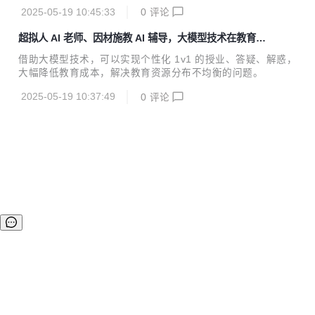
问 StarRocks，使得模型能够直接执行 SQL 查询并探索数据
2025-05-19 10:45:33
0
评论
库内容，无需复杂的配置或集成。
超拟人 AI 老师、因材施教 AI 辅导，大模型技术在教育中
能做好哪些事？
借助大模型技术，可以实现个性化 1v1 的授业、答疑、解惑，
大幅降低教育成本，解决教育资源分布不均衡的问题。
2025-05-19 10:37:49
0
评论