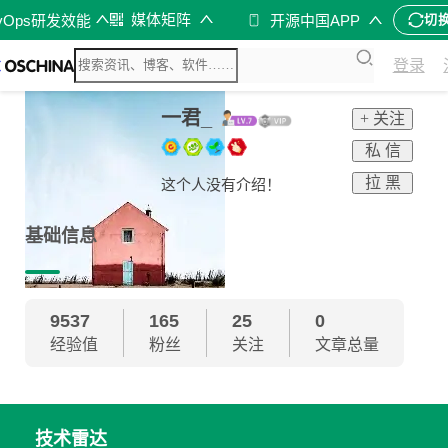
媒体矩阵
vOps研发效能
开源中国APP
切
登录
一君_
+ 关注
私 信
拉 黑
这个人没有介绍！
基础信息
9537
165
25
0
经验值
粉丝
关注
文章总量
技术雷达