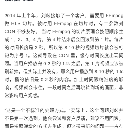
2014 年上半年，刘
歧
接触了一个客户，需要用 FFmpeg
做
HLS
切片。彼时用 FFmpeg 在切片时，有个参数对
CDN
不够友好。 当时 FFmpeg 的切片原理会按照顺序生
成 1、2、3、4 片，第 4 片结束后会回滚到第 1 片。每片
的时间长度是 2 秒，所以第 8-10 秒的视频切片就会被标
记为序号 1。这就导致在
CDN
里，缓存时间长度出现问
题。当用户播放完 0-2 秒的 1.
t
s 之后，第 1 片视频应该被
刷新掉，但实际上并没有，那么用户播放到 8-10 秒的 1.
t
s
时，播的依旧是 0-2 秒的内容。加上时间戳精准度的影
响，视频就会卡住，一段时间之后再跳转到新的画面，非
常影响用户观感。
“这是一个不标准的处理方式。”实际上，这个问题刘
歧
并
不是第一次遇到，他会尝试和客户反馈，建议不用回滚，
而是按照递增的方式去生成。但这带来新的问题——占存