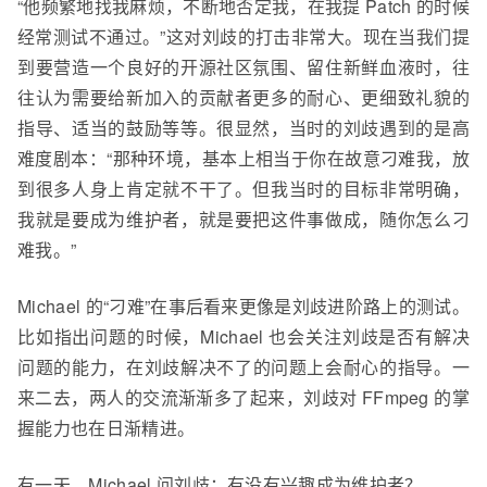
“他频繁地找我麻烦，不断地否定我，在我提 Patch 的时候
经常测试不通过。”这对刘
歧
的打击非常大。现在当我们提
到要营造一个良好的开源社区氛围、留住新鲜血液时，往
往认为需要给新加入的贡献者更多的耐心、更细致礼貌的
指导、适当的鼓励等等。很显然，当时的刘
歧
遇到的是高
难度剧本：“那种环境，基本上相当于你在故意刁难我，放
到很多人身上肯定就不干了。但我当时的目标非常明确，
我就是要成为维护者，就是要把这件事做成，随你怎么刁
难我。”
Mich
a
el 的“刁难”在事后看来更像是刘
歧
进阶路上的测试。
比如指出问题的时候，Mich
a
el 也会关注刘
歧
是否有解决
问题的能力，在刘
歧
解决不了的问题上会耐心的指导。一
来二去，两人的交流渐渐多了起来，刘
歧
对 FFmpeg 的掌
握能力也在日渐精进。
有一天，Mich
a
el 问刘
歧
：有没有兴趣成为维护者？