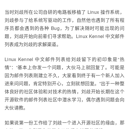
当时刘
歧
所在公司自研的电路板移植了 Linux 操作系统，
刘
歧
参与了给系统写驱动的工作，自然他也遇到了所有程
序员都会遇到的各种 Bug，为了解决随时可能出现的问
题，刘
歧
开始向前辈们寻求帮助。Linux Kennel
中文
邮件
列表成为刘
歧
的求解渠道。
Linux Kennel
中文
邮件列表给刘
歧
留下的初印象是“热
情”：“基本上你发一个问题，大伙马上就回复了。可能是
因为邮件列表
刚建立不久
，大家看到终于有一个新人加入
进来问问题，肯定特别开心，立刻就想回复。”出于一种整
体良好的社区体验和对技术的热情，刘
歧
开始长期在这个
开源软件的邮件列表社区中
潜水学习，偶尔遇到问题会向
大伙请教
。
如果说第一份工作给了刘
歧
一个进入开源社区的缘由，那