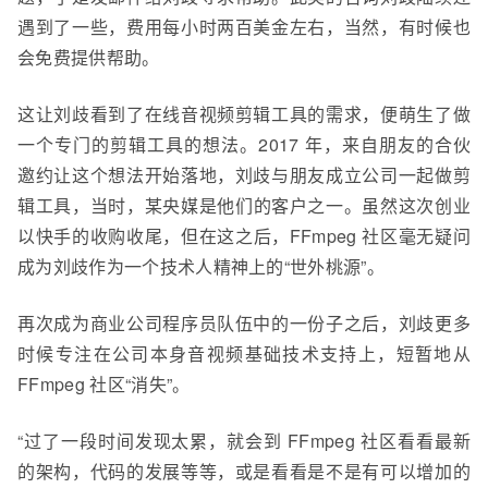
遇到了一些，费用每小时两百美金左右
，当然，有时候也
会免费提供帮助
。
这让刘歧看到了在线音视频剪辑工具的需求，便萌生了做
一个专门的剪辑工具的想法。2017 年，来自朋友的合伙
邀约让这个想法开始落地，刘歧与朋友成立公司
一起
做剪
辑工具，当时，
某央媒
是他们的客户之一。虽然这次创业
以快手的收购收尾，但在这之后，FFmpeg 社区毫无疑问
成为刘
歧
作为一个技术人精神上的“世外桃源”。
再次成为商业公司程序员队伍中的一份子之后，刘
歧
更多
时候专注在公司
本身音视频基础技术支持
上，短暂地从
FFmpeg 社区“消失”。
“过了一段时间发现太累，就会到 FFmpeg 社区看看最新
的架构，代码的发展等等，或是看看是不是有可以增加的