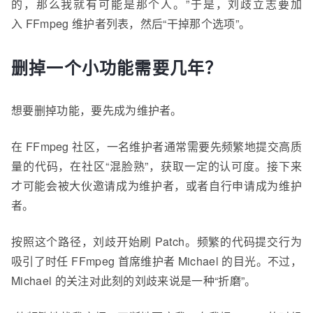
的，那么我就有可能是那个人。”于是，刘
歧
立志要加
入 FFmpeg 维护
者
列表，然后“干掉那个选项”。
删掉一个小功能需要几年？
想要删掉功能，要先成为维护者。
在 FFmpeg 社区，一名维护者通常需要先频繁地提交
高质
量的
代码，在社区“混脸熟”，获取一定的认可度。接下来
才
可能会被
大伙
邀请成为维护者，或者自行申请成为维护
者。
按照这个路径，刘
歧
开始刷 Patch。频繁的代码提交行为
吸引了时任 FFmpeg 首席维护者 Mich
a
el 的目光。不过，
Mich
a
el 的关注对此刻的刘
歧
来说是一种“折磨”。