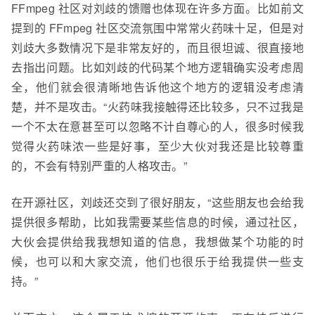
FFmpeg 社区对刘
歧
的馈赠也体现在许多方面。比如前文
提到的 FFmpeg 社区交流氛围中常常火药味十足，但是对
刘
歧
大多数情况下是非常友好的，而且很坦诚、很直接地
去指出问题。比如刘
歧
的代码某个地方逻辑确实没考虑周
全，他们就会很清晰地告诉他这个地方的逻辑没考虑清
楚，并不是攻击。“火药味我接触得还比较多，只不过我是
一个
不太在意甚至可以忽略不计
自尊心的人，很多时候我
觉得火药味浓一些是好事，至少大伙对我还是比较尊重
的，不会有特别严重的人格攻击。”
在开源社区，刘
歧
还交到了很好朋友，“这些朋友也会给我
提供很多帮助，比如我需要某些信息的时候，通过社区，
大伙会提供给我我想知道的信息
，
我想做某个功能的时
候，也可以和大家交流，他们也很乐于给我提供一些支
持。”