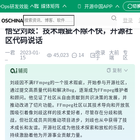
媒体矩阵
vOps研发效能
开源中国APP
切
登录
悟空刘歧：技术瑕疵不除不快，开源社
区代码说话
一君
2023-01-
收录
大前
专
45,023
14
_
15
于
端
区
复制
刘歧因不满FFmpeg的一个技术瑕疵，开始参与开源社区，
通过提交高质量代码和解决Bug，逐渐成为FFmpeg维护者
和顾问。他见证了社区从自由贡献到共识决策的发展，并
推动改进了切片功能。FFmpeg社区以其技术导向和开放氛
围吸引着像刘歧这样的技术爱好者，尽管存在分歧和挑
战，但社区成员共同推动项目进步，刘歧也从中获得了技
术成长和友谊。开源社区成为他技术探索和放松的乐园，
持续激励着他为开源事业贡献力量。