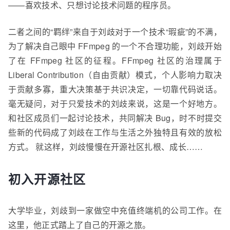
——喜欢技术、只想讨论技术问题的程序员。
二者之间的“羁绊”来自于刘
歧
对于一个技术“瑕疵”的不满，
为了解决自己眼中 FFmpeg 的一个不合理功能，刘
歧
开始
了在 FFmpeg 社区的征程。FFmpeg 社区的治理属于
Liberal Contribution（自由贡献）模式，个人影响力取决
于贡献多寡，重大决策基于共识决定，一切靠代码说话。
毫无疑问，对于只爱技术的刘
歧
来说，这是一个好地方。
和社区成员们一起讨论技术，共同解决 Bug，时不时提交
些新的代码成了刘
歧
在工作与生活之外独特且有效的放松
方式。 就这样，刘歧慢慢在开源社区扎根、成长……
初入开源社区
大学毕业，刘
歧
到一家做空中充值终端机的公司工作。在
这里，他正式踏上了自己的开源之旅。