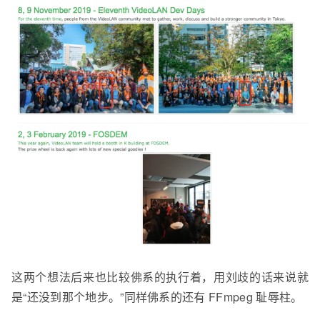
这两个想法后来
也比较佛系的执行着
，用刘
歧
的话来说就
是“还没到那个
地步
。”同样
佛系
的还有 FFmpeg 耻辱柱。