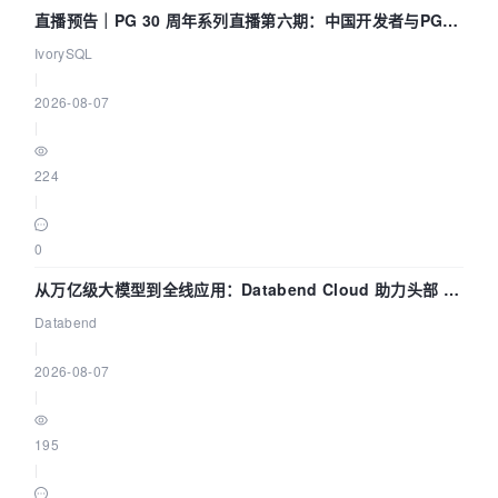
直播预告｜PG 30 周年系列直播第六期：中国开发者与PG内
核——我们改得动吗？我们贡献了什么？
IvorySQL
|
2026-08-07
|
224
|
0
从万亿级大模型到全线应用：Databend Cloud 助力头部 AI
企业构建全链路 Trace 数据管道
Databend
|
2026-08-07
|
195
|