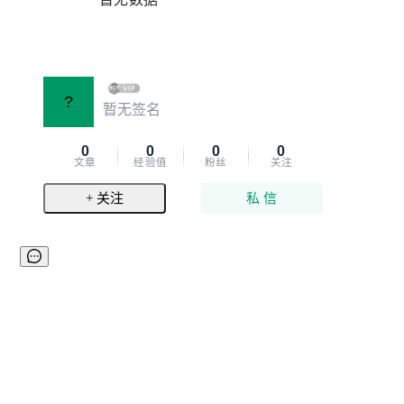
?
暂无签名
0
0
0
0
文章
经验值
粉丝
关注
+ 关注
私 信