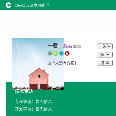
DevOps研发效能
一君_
+ 关注
私 信
拉 黑
这个人没有介绍！
技术雷达
专长领域：暂无信息
开发平台：暂无信息