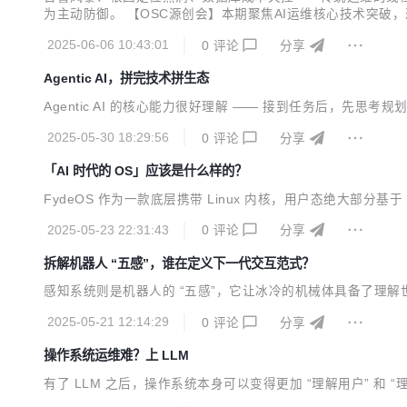
为主动防御。 【OSC源创会】本期聚焦AI运维核心技术突
ttps://www.oschina.net/event/8596707 时间
2025-06-06 10:43:01
0
评论
分享
从...
Agentic AI，拼完技术拼生态
Agentic AI 的核心能力很好理解 —— 接到任务后，先
2025-05-30 18:29:56
0
评论
分享
「AI 时代的 OS」应该是什么样的？
FydeOS 作为一款底层携带 Linux 内核，用户态绝大部分
2025-05-23 22:31:43
0
评论
分享
拆解机器人 “五感”，谁在定义下一代交互范式？
感知系统则是机器人的 “五感”，它让冰冷的机械体具备了理解
2025-05-21 12:14:29
0
评论
分享
操作系统运维难？上 LLM
有了 LLM 之后，操作系统本身可以变得更加 “理解用户” 和 “