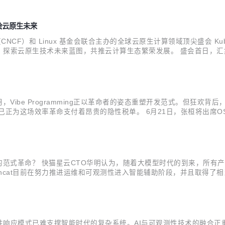
，共绘云原生未来
）和 Linux 基金会联合主办的全球云原生计算领域顶尖盛会 KubeCon +
云原生技术未来蓝图，共推云计算生态繁荣发展。 盛会首日，汇集了来自 
ICON、KubeWharf、ManageEngine、SUSE、KubeDB、科大讯飞等
Vibe Programming正以革命者的姿态重塑开发范式。但狂欢
这场效率革命支付着昂贵的隐性税单。 6月21日，张桓将出席OSC源创会
入解析 Vibe Programming 背后的数据库技术范式，并探讨如
的范式革命？ 快猫星云CTO华明认为，随着大模型时代的到来，所有
hcat目前在努力推进运维和可观测性进入智能辅助阶段，并且取得了相当
？ 如何让人和AI无障碍的读取你的观测数据？ 6月21日，快猫星云C
性响应模式已难支撑智能时代的复杂系统。AI与可观测性技术的融合正