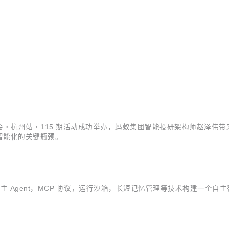
 源创会・杭州站・115 期活动成功举办，蚂蚁集团智能投研架构师赵泽伟带来
智能化的关键瓶颈。
过自主 Agent，MCP 协议，运行沙箱，长短记忆管理等技术构建一个自