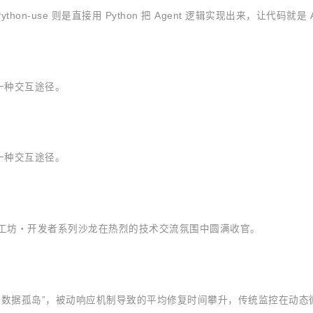
n-use 则是直接用 Python 把 Agent 逻辑实现出来，让代码就是 A
一种交互途径。
一种交互途径。
 开发者实战工坊・开发者系列沙龙在热烈的技术交流氛围中圆满收官。
“数据孤岛”，被动响应机制导致的平均修复时间攀升，传统监控在动态