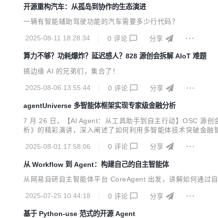
开源重构汽车：从孤岛到协作的生态演进
一辆有智能辅助驾驶功能的汽车需要多少行代码？
2025-08-11 18:28:34
0
评论
分享
算力不够？功耗爆炸？延迟感人？828 源创会拆解 AIoT 难题
搞边缘 AI 的兄弟们，集合了！
2025-08-06 13:55:44
0
评论
分享
agentUniverse 多智能体框架实现专家级金融分析
7 月 26 日，【Al Agent：从工具助手到自主行动】OSC
析》的精彩演讲，深入阐述了如何利用多智能体技术突破金融
2025-08-01 17:58:06
0
评论
分享
从 Workflow 到 Agent：构建自己的自主智能体
从网易自研自主智能体平台 CoreAgent 出发，讲解如何通
2025-07-25 10:44:18
0
评论
分享
基于 Python-use 范式的开源 Agent