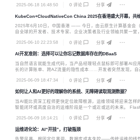
2025-06-18 16:48:50
0
评论
分享
KubeCon+CloudNativeCon China 2025在香港盛大开幕
2025年6月10日，中国香港 —— 今日，由云原生计算基金会（CNCF
自全球的开发者、技术专家、企业决策者及行业领袖共聚一堂，探索
m、AWS、Intel、LFOSSA、DaoCloud、F5、Fortinet、
2025-06-10 22:23:58
0
评论
分享
AI开发准则：选择可以让你忘记数据库存在的DBaaS
当自然语言就能生成代码，当产品经理轻点鼠标即可部署AI应用，
长的计算账单、跨AZ流量的隐性成本……开发者突然发现，自己正为
后：谁在为你 AI 应用的数据库账单买单？》主题演讲。张桓将深
2025-06-09 18:47:34
0
评论
分享
维经济学出发，将评估...
如何让人和AI更好的理解你的系统、无障碍读取观测数据？
当AI能比资深工程师更快定位故障根源，运维领域将迎来怎样
智能闭环或高度自治的运维阶段是一个或近或远的未来。 Flas
于为人和AI解决两个问题： 如何让人和AI更好的理解你的系统
2025-06-09 18:14:21
0
评论
分享
能化愿景：Flashcat的方法、实践和效果》主...
运维进化论：AI“开挂”，打破瓶颈
告警风暴、根因定位黑洞、数据库成本失控——传统运维的线