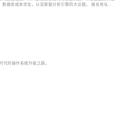
、数据库成本优化，以及智能分析引擎四大议题。 报名地址：h
号楼5层 活动主题：AI 运维「开挂」指南 随着智能化转型加速，运维领域正经历
AI 时代的操作系统升级之路。