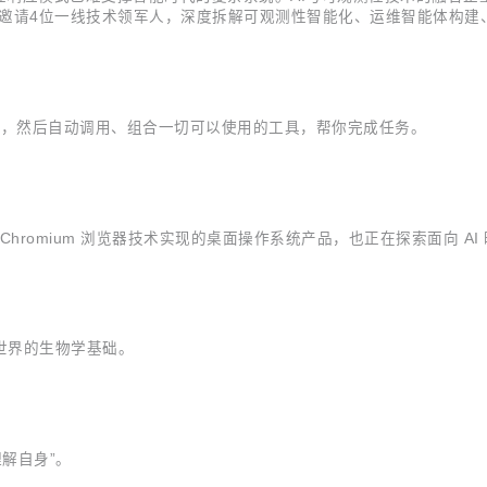
破，邀请4位一线技术领军人，深度拆解可观测性智能化、运维智能体构建
：2025-06-21 14:00 至 17:30 地点：北京 海淀 中关村创业大街12
思考规划，然后自动调用、组合一切可以使用的工具，帮你完成任务。
基于 Chromium 浏览器技术实现的桌面操作系统产品，也正在探索面向 
世界的生物学基础。
理解自身”。