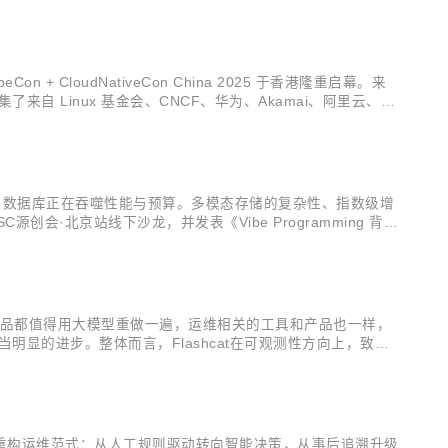
 CloudNativeCon China 2025 于香港隆重启幕。来
Linux 基金会、CNCF、华为、Akamai、阿里云、Ar
头部企业与组织的...
背后，数据库正在吞噬性能与预算。多模态存储的复杂性、指数级增
·北京站线下沙龙，并发表《Vibe Programming 背
何借助 AI 原生数据库架构，在确保性能的同时实现显著降本。从运
产品都值得用大模型重做一遍，运维相关的工具和产品也一样，
明显的进步。整体而言，Flashcat在可观测性方向上，致力
TO华明将出席OSC源创会·北京站线下沙龙，发表《可观测性智
重构运维范式：从人工规则驱动转向智能决策，从事后追溯升级