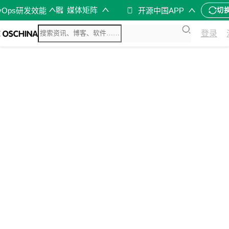
媒体矩阵
vOps研发效能
开源中国APP
切
登录