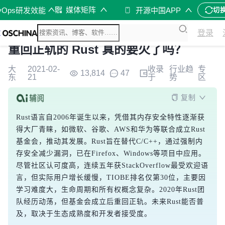
媒体矩阵
vOps研发效能
开源中国APP
切
登录
重回正轨的 Rust 真的要火了吗？
大
2021-02-
收录
行业趋
专
13,814
47
东
21
于
势
区
复制
Rust语言自2006年诞生以来，凭借其内存安全特性逐渐获
得大厂青睐，如微软、谷歌、AWS和华为等联合成立Rust
基金会，推动其发展。Rust旨在替代C/C++，通过强制内
存安全减少漏洞，已在Firefox、Windows等项目中应用。
尽管社区认可度高，连续五年获StackOverflow最受欢迎语
言，但实际用户增长缓慢，TIOBE排名仅第30位，主要因
学习难度大，生命周期和所有权概念复杂。2020年Rust团
队经历动荡，但基金会成立后重回正轨。未来Rust能否普
及，取决于生态成熟度和开发者接受度。