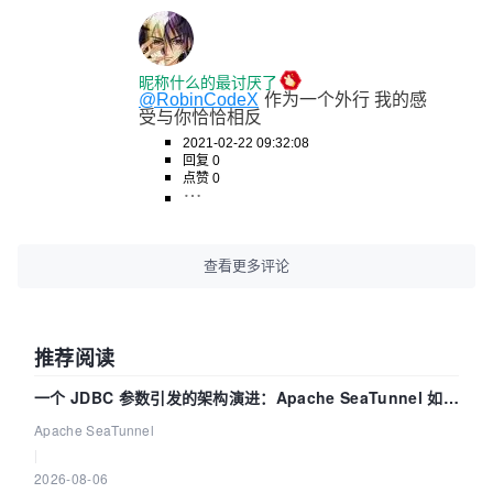
昵称什么的最讨厌了
@RobinCodeX
作为一个外行 我的感
受与你恰恰相反
2021-02-22 09:32:08
回复 0
点赞 0
查看更多评论
推荐阅读
一个 JDBC 参数引发的架构演进：Apache SeaTunnel 如何
解决数据同步中的“定时 Flush”难题
Apache SeaTunnel
|
2026-08-06