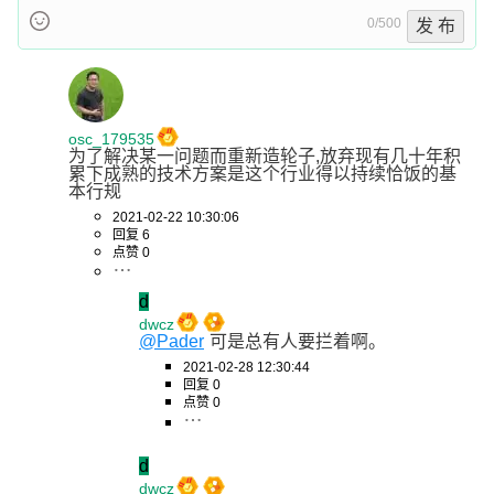
0/500
发 布
osc_179535
为了解决某一问题而重新造轮子,放弃现有几十年积
累下成熟的技术方案是这个行业得以持续恰饭的基
本行规
2021-02-22 10:30:06
回复 6
点赞 0
d
dwcz
@Pader
可是总有人要拦着啊。
2021-02-28 12:30:44
回复 0
点赞 0
d
dwcz