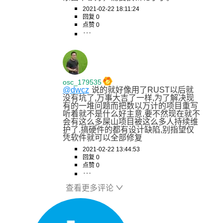
2021-02-22 18:11:24
回复 0
点赞 0
osc_179535
@dwcz
说的就好像用了RUST以后就
没有坑了,万事大吉了一样,为了解决现
有的一堆问题而把数以万计的项目重写
听着就不是什么好主意,要不然现在就不
会有这么多屎山项目被这么多人持续维
护了.搞硬件的都有设计缺陷,别指望仅
凭软件就可以全部修复
2021-02-22 13:44:53
回复 0
点赞 0
查看更多评论