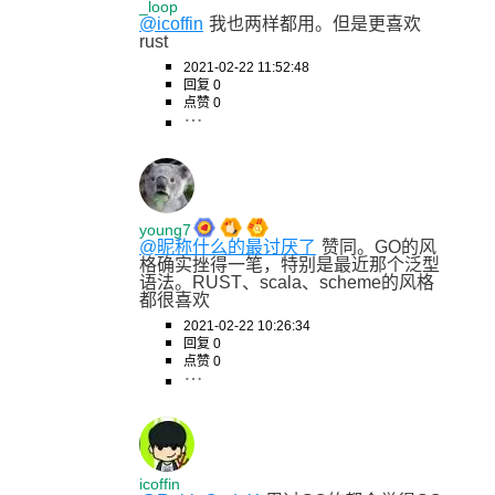
_loop
@icoffin
我也两样都用。但是更喜欢
rust
2021-02-22 11:52:48
回复 0
点赞 0
young7
@昵称什么的最讨厌了
赞同。GO的风
格确实挫得一笔，特别是最近那个泛型
语法。RUST、scala、scheme的风格
都很喜欢
2021-02-22 10:26:34
回复 0
点赞 0
icoffin