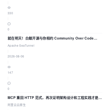
|
330
|
0
就在明天！白鲸开源与你相约 Community Over Code
Asia 2026 主题演讲！
Apache SeaTunnel
|
2026-08-06
|
147
|
0
MCP 重回 HTTP 范式，再次证明架构设计和工程实践才是稀
缺资源
阿里云云原生