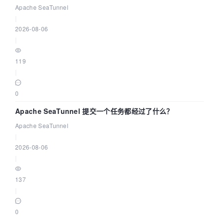
Community Over Code Asia 2026
Apache SeaTunnel
|
2026-08-06
|
119
|
0
Apache SeaTunnel 提交一个任务都经过了什么？
Apache SeaTunnel
|
2026-08-06
|
137
|
0