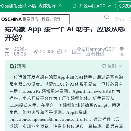
媒体矩阵
vOps研发效能
开源中国APP
切
登录
给鸿蒙 App 接一个 AI 助手，应该从哪
开始？
大
2026-
收录
HarmonyOS开
专
20,086
2
东
06-05
于
发者社区
区
复制
一位运维开发者想在鸿蒙App中加入AI助手，通过语音查询
服务器CPU温度。鸿蒙NEXT的AI体系虽复杂，但核心只有
三层：IntentsKit感知用户意图，AgentFrameworkKit作为
插座，小艺开放平台作为工厂创建智能体。新手建议从
LLM模式入手，在平台上创建智能体并编写Prompt，明确
角色、能力边界和回答规则。App端集成
FunctionComponent和FunctionController，通过插件（云
或端）实现业务逻辑，注意参数传递和工具描述。最后在真