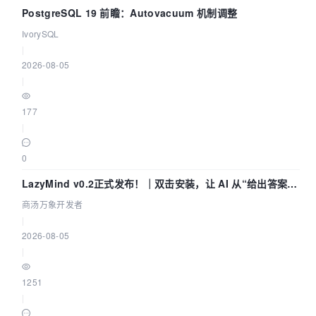
PostgreSQL 19 前瞻：Autovacuum 机制调整
IvorySQL
|
2026-08-05
|
177
|
0
LazyMind v0.2正式发布！｜双击安装，让 AI 从“给出答案”
走到“完成交付”
商汤万象开发者
|
2026-08-05
|
1251
|