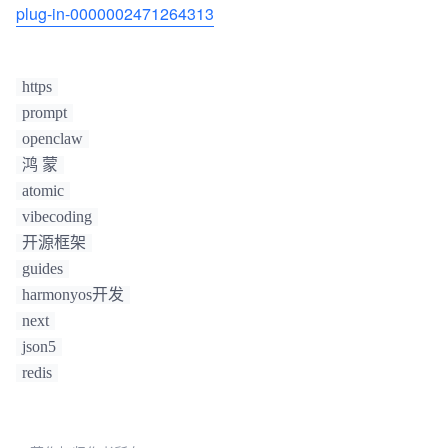
plug-in-0000002471264313
https
prompt
openclaw
鸿 蒙
atomic
vibecoding
开源框架
guides
harmonyos开发
next
json5
redis