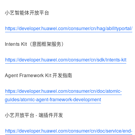
小艺智能体开放平台
https://developer.huawei.com/consumer/cn/hag/abilityportal/
Intents Kit（意图框架服务）
https://developer.huawei.com/consumer/cn/sdk/intents-kit
Agent Framework Kit 开发指南
https://developer.huawei.com/consumer/cn/doc/atomic-
guides/atomic-agent-framework-development
小艺开放平台 - 端插件开发
https://developer.huawei.com/consumer/cn/doc/service/end-