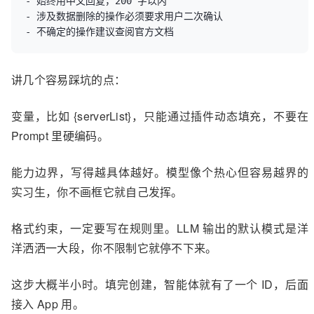
- 始终用中文回复，200 字以内

- 涉及数据删除的操作必须要求用户二次确认

- 不确定的操作建议查阅官方文档
讲几个容易踩坑的点：
变量，比如 {serverList}，只能通过插件动态填充，不要在
Prompt 里硬编码。
能力边界，写得越具体越好。模型像个热心但容易越界的
实习生，你不画框它就自己发挥。
格式约束，一定要写在规则里。LLM 输出的默认模式是洋
洋洒洒一大段，你不限制它就停不下来。
这步大概半小时。填完创建，智能体就有了一个 ID，后面
接入 App 用。