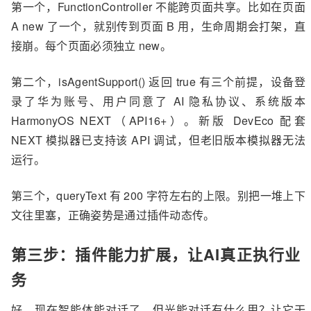
第一个，FunctionController 不能跨页面共享。比如在页面
 FunctionComponent({

A new 了一个，就别传到页面 B 用，生命周期会打架，直
 agentId: this.agentId,

 onError: (err) => console.error(拉起失败: 
接崩。每个页面必须独立 new。
${err.message}),

 options: {

第二个，isAgentSupport() 返回 true 有三个前提，设备登
 title: 'AI 运维助手',

录了华为账号、用户同意了 AI 隐私协议、系统版本
 queryText: '帮我查一下服务器当前状态'

HarmonyOS NEXT（API16+）。新版 DevEco 配套
 }

 })

NEXT 模拟器已支持该 API 调试，但老旧版本模拟器无法
 } else {

运行。
 Text('AI 助手暂不可用，请检查网络和华为账号登录状
态')

第三个，queryText 有 200 字符左右的上限。别把一堆上下
 }

 }

文往里塞，正确姿势是通过插件动态传。
 }

第三步：插件能力扩展，让AI真正执行业
务
好，现在智能体能对话了。但光能对话有什么用？让它干