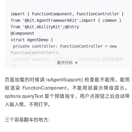
import { FunctionComponent, FunctionController } 
from '@kit.AgentFrameworkKit';import { common } 
from '@kit.AbilityKit';@Entry

@Component

struct AgentDemo {

 private controller: FunctionController = new 
FunctionController();

 private agentId: string = 'agentproxy_你的智能体
展开代码
▼
ID';

 @State isReady: boolean = false; async 
页面加载的时候调 isAgentSupport() 检查能不能用，能用
aboutToAppear() {

 let ctx = this.getUIContext()?.getHostContext() 
就渲染 FunctionComponent，不能用就展示降级提示。
as common.UIAbilityContext;

options.queryText 是个预填指令，用户点按钮之后自动带
 this.isReady = await 
入输入框，不用打字。
this.controller.isAgentSupport(ctx, 
this.agentId);

 } build() {

三个容易翻车的地方：
 Column() {

 if (this.isReady) {
