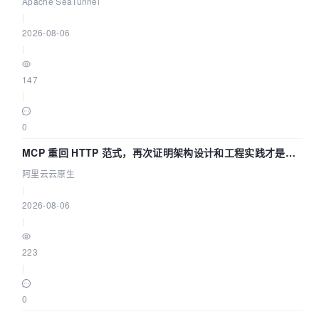
Apache SeaTunnel
|
2026-08-06
|
147
|
0
MCP 重回 HTTP 范式，再次证明架构设计和工程实践才是稀
缺资源
阿里云云原生
|
2026-08-06
|
223
|
0