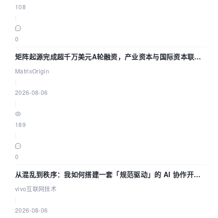
108
|
0
矩阵起源完成超千万美元A轮融资，产业资本与国际资本联手
押注企业级AI基础设施赛道
MatrixOrigin
|
2026-08-06
|
189
|
0
从混乱到秩序：我如何搭建一套「规范驱动」的 AI 协作开发
体系
vivo互联网技术
|
2026-08-06