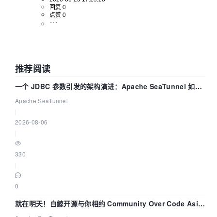
回复 0
点赞 0
推荐阅读
一个 JDBC 参数引发的架构演进：Apache SeaTunnel 如何
解决数据同步中的“定时 Flush”难题
Apache SeaTunnel
|
2026-08-06
|
330
|
0
就在明天！白鲸开源与你相约 Community Over Code Asia
2026 主题演讲！