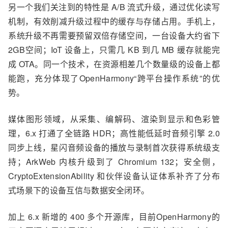
另一个
我们关注到
的特性是 A/B
流式
升级
，
通过优化读写
机制，有效削减升级过程中的缓存与存储占用
。
手机上，
系统升级不再需要预留双倍存储空间，一台设备大约省下
2GB
空间；
IoT 设备上，只需几 KB 到几 MB
缓存
就能完
成 OTA。同一个技术，在资源相差几个数量级的设备上都
能跑
，充分
体现
了OpenHarmony“跨平台
操作系统
”
的
优
势
。
媒体图形领域，从采集、编解码、渲染到显示和色彩管
理
，
6.
x
打通了全链路 HDR
；
高性能低延时音频引擎 2.0
同步上线，星闪音频设备的播放与录制首次获得系统级支
持
；
ArkWeb 内核升级到了 Chromium 132
；
安全侧，
CryptoExtensionAbility 和伙伴设备认证体系补齐了分布
式场景下的设备互信与数据安全闭环。
加上 6.x 新增的 400 多个开源库，
目前OpenHarmony的