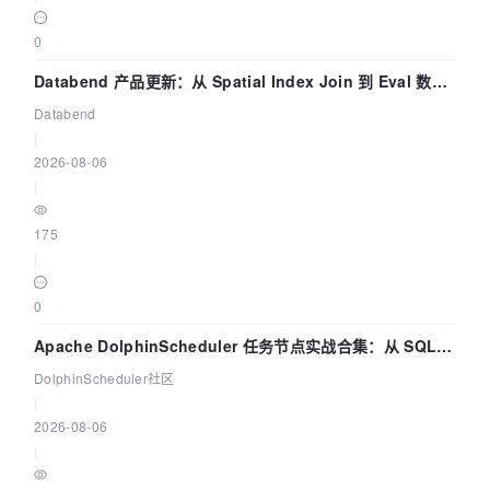
0
Databend 产品更新：从 Spatial Index Join 到 Eval 数据
管道
Databend
|
2026-08-06
|
175
|
0
Apache DolphinScheduler 任务节点实战合集：从 SQL、
DataX 到 Spark、Flink 一次配置全打通
DolphinScheduler社区
|
2026-08-06
|