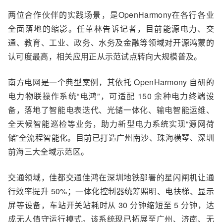
两位合作伙伴的实践场景，是OpenHarmony在各行各业
全面
落地
的缩影。任革林告诉记者，目前
能源电力、交
通、教育、工业、政务、水务及金融等领域对开源鸿蒙的
认可
度最高，相关应用正从示范试点转向大规模普及。
南方电网是一个典型案例
，
其依托 OpenHarmony 自研的
电力物联操作系统
“
电鸿
”
，可适配 150 余种电力终端设
备，落地了智能电表迭代、光储一体化、输电智能运维、
全天候智能巡检等业务，助力新型电力系统实现
“
源网荷
储
”
全流程智能化。目前已打造广州南沙、珠海横琴、深圳
前海三大全域示范区。
交通领域，佳都交
通佳
鸿在深圳地铁部署的星闪闸机让通
行效率提升 50%；一体化控制器统筹照明、电扶梯、显示
屏等设备，车站开关站耗时从 30 分钟缩短至 5 分钟，达
成无人值守运行模式。该系统现已拓展至广州、济南、无