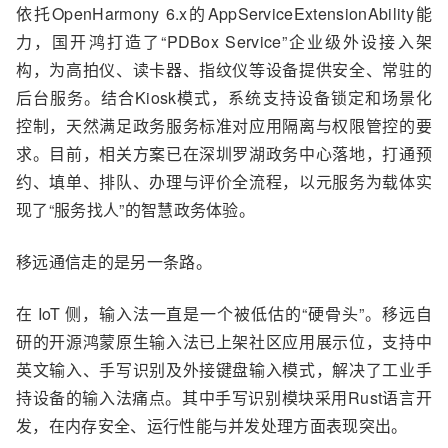
依托OpenHarmony
6.x的
AppServiceExtensionAbility
能
力
，国开鸿打造了
“
PDBox Service
”
企业级外设接入架
构
，为
高拍仪、读卡器、指纹仪等设备提供安全、常驻的
后台服务。结合Kiosk模式，系统支持设备锁定和场景化
控制，天然满足政务服务标准对应用隔离与权限管控的要
求。目前，相关方案已在深圳罗湖政务中心落地，打通预
约、填单、排队、办理与评价全流程，以元服务为载体实
现了“服务找人”的智慧政务体验。
移远通信走的是另一条路。
在 IoT 侧，输入法一直是一个被低估的
“
硬骨头
”
。移远自
研的开源鸿蒙原生输入法已上架社区应用展示位，支持中
英文输入、手写识别及外接键盘输入模式
，解决了工业手
持设备的输入法痛点
。
其中
手写识别模块采用Rust语言开
发，在内存安全、运行性能与并发处理方面表现突出。