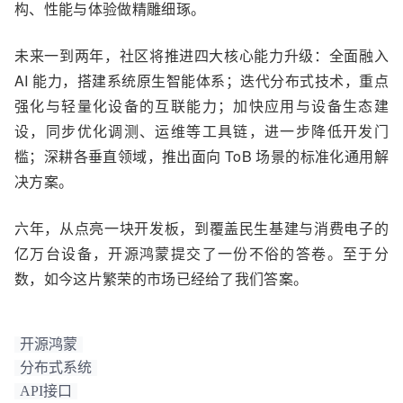
构、性能与体验做精雕细琢。
未来一到两年，社区将推进四大核心
能力升级
：全面融入
AI 能力，搭建系统原生智能体系；迭代分布式技术，重点
强化
与
轻量化设备的互联能力；加快应用与设备生态建
设，同步优化调测、运维等工具链，
进一步
降低开发门
槛；深耕
各
垂直领域，推出面向 ToB 场景的标准化通用解
决方案。
六年
，
从点亮一块开发板，到
覆盖民生基建与消费电子的
亿万台设备
，开源鸿蒙
提交了
一份
不俗的
答卷。至于分
数
，如今这片繁荣的市场已经给了我们答案
。
开源鸿蒙
分布式系统
API接口