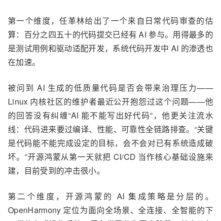
第一个维度，任革林给出了一个来自日常代码审查的估
算
：
百分之四五十的代码提交已经有 AI 参与。用得最多的
是测试用例和驱动
适配
开发，系统代码开发中 AI 的渗透也
在加速。
被问到 AI 生成的低质量代码是否会带来治理压力——
Linux 内核社区的维护者最近公开抱怨过这个问题——他
的回答没有纠缠
“
AI 能不能写出好代码
”，
他更关注流水
线
：
代码进来要过编译、性能、可靠性全链路排查。
“
关键
是代码能不能完成设定的目标，会不会对已有系统造成破
坏。
”
开源鸿蒙从第一天就把 CI/CD 当作核心基础设施来
建，目前受到的冲击
很
小。
第二个维度，开源鸿蒙的 AI 集成策略是分层的。
OpenHarmony 定位为面向全场景、全连接、全智能的下