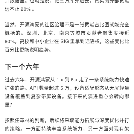
计数据里。
也就是说，
把三方库算进去，真实的外部贡献
远不止
20% 。
当然，开源鸿蒙的
社区治理不是一张
贡献占比
图
就能完全
概括的。
深圳、北京、南京等城市贡献者聚集度接近
80%，高校和中小企业在 SIG 里拿到话语权，这些变化比
百分比更
能
说明
趋势
。
下一个六年
过去六年，开源鸿蒙从 1.x 到 6.x 走了一条系统能力快速
扩张的路。API 数量超过 5 万，设备适配形态从无屏轻量
设备覆盖到
复杂带屏设备
。接下来的演进重心会转向哪
里？
按照任革林的判断，后续将采取能力拓展与深度优化并行
的策略。一方面持续丰富系统能力，另一方面对现有架