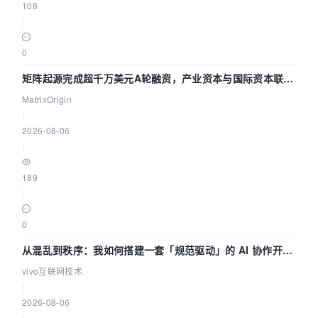
108
|
0
矩阵起源完成超千万美元A轮融资，产业资本与国际资本联手
押注企业级AI基础设施赛道
MatrixOrigin
|
2026-08-06
|
189
|
0
从混乱到秩序：我如何搭建一套「规范驱动」的 AI 协作开发
体系
vivo互联网技术
|
2026-08-06
|