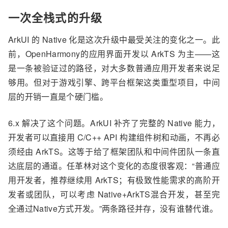
一次全栈式的升级
ArkUI 的 Native 化是这次升级中最受关注的变化
之一。
此
前，
OpenHarmony
的应用界面开发
以
ArkTS
为主——
这
是一条被验证过的路径，对大多数普通应用开发者来说足
够用。但对于游戏引擎、跨平台框架这类重型项目，中间
层的开销一直是个硬门槛。
6.
x
解决了这个问题
。ArkUI 补齐了完整的 Native 能力
，
开发者可以直接用 C/C++ API 构建组件树和动画，不再必
须经由 ArkTS。这等于给了框架团队和中间件团队一条直
达底层的通道。任革林对这个变化的态度很
客观
：
“
普通应
用开发者，推荐继续用 ArkTS
；有极致性能需求的高阶开
发者或团队
，可以考虑 Native+
ArkTS混合开发，甚至完
全通过Native方式开发
。
”
两条路径并存，没有谁替代谁。