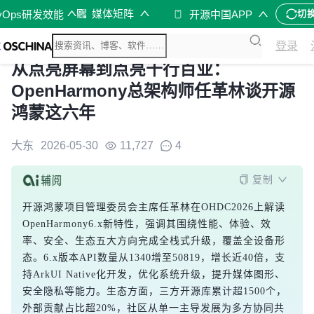
媒体矩阵
vOps研发效能
开源中国APP
切
登录
从点亮屏幕到点亮千行百业：
OpenHarmony总架构师任革林谈开源
鸿蒙这六年
大东
2026-05-30
11,727
4
复制
开源鸿蒙项目管理委员会主席任革林在OHDC2026上解读
OpenHarmony6.x新特性，强调其围绕性能、体验、效
率、安全、生态五大方向完成全栈式升级，覆盖全设备形
态。6.x版本API数量从1340增至50819，增长近40倍，支
持ArkUI Native化开发，优化系统升级，提升媒体图形、
安全隐私等能力。生态方面，三方开源库累计超1500个，
外部贡献占比超20%，社区从单一主导发展为多方协同共