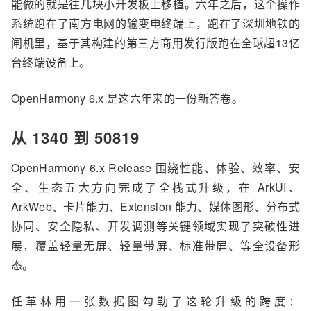
能做的就是往几块小开发板上移植。六年之后，这个操作
系统跑在了南方电网的输变电终端上，跑在了
深圳
地铁的
闸机里，
基于其构建的第三方商用发行版跑在全球超13亿
台终端设备上
。
OpenHarmony
6.
x
是
这六年来
的一
份新答卷
。
从 1340 到 50819
OpenHarmony
6.
x
Release 围绕性能、体验、效率、安
全、生态五大方向完成了全栈式升级，在 ArkUI、
ArkWeb、卡片能力、Extension 能力、媒体图形、分布式
协同、安全隐私、开发调测等关键领域实现了突破性进
展，覆盖轻量无屏、轻量带屏、标准带屏、等全设备形
态。
任革林用一张数据图勾勒了这轮升级的跨度：