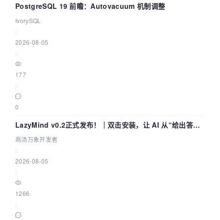
PostgreSQL 19 前瞻：Autovacuum 机制调整
IvorySQL
|
2026-08-05
|
177
|
0
LazyMind v0.2正式发布！｜双击安装，让 AI 从“给出答案”
走到“完成交付”
商汤万象开发者
|
2026-08-05
|
1266
|