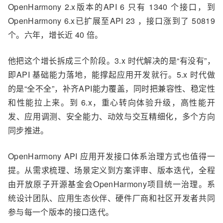
OpenHarmony 2.x版本的
API 6 只有 1340 个接口，
到
OpenHarmony
6.
x已扩展至
API 23
，接口
涨到了 50819
个。六年，
增长
近 40 倍。
他把这个增长拆成三个阶段。3.x 时代解决的是
“
有没有
”，
即
API 基础能力落地，能撑起应用开发就行。5.x 时代做
的是
“
全不全
”，
补齐
API
能力覆盖，同时把兼容性、稳定性
和性能拉上来。到 6.
x
，重心转向体验升级
，
高性能开
发、应用调测、安全能力、动效与交互精细化，多个方向
同步推进。
OpenHarmony
API
应用开发接口
体系治理方式也值得一
提。从需求梳理、场景定义到方案评审
、版本迭代
，全程
由开放原子开源基金会
OpenHarmony项目
统一治理。系
统设计团队、应用生态伙伴、硬件厂商和社区开发者共同
参与每一个版本的接口迭代。