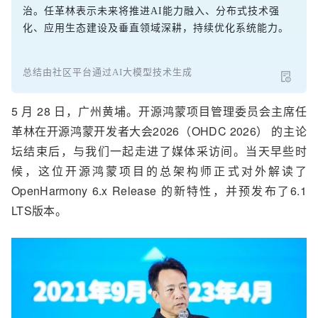
治。任革林表示未来将推进AI能力融入、分布式技术强
化、应用生态建设及垂直领域深耕，持续优化系统能力。
总结由社区平台通过AI大模型技术生成
5 月 28 日，广州
黄埔
。开源鸿蒙项目管理委员会主席任
革林在
开源鸿蒙开发者大会2026（
OHDC 2026
）
的主论
坛结束后，
与我们一起走进了
媒体采访间。当天早些时
候，
这位开源鸿蒙项目的总架构师正式对外解读了
OpenHarmony
6.
x
Release
的新特性，并预发布了
6.1
LTS版本。