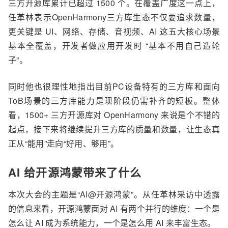
三方开源库
累计已超过 1500 个。在
覆盖广度
这一点上，
任革林表示
OpenHarmony三方库生态不仅要追求数量，
更关键是 UI、网络、存储、音视频、AI 这五大核心场景
基本全覆盖，开发者做应用开发时 “基本不用自己造轮
子”。
同时他也很理性地指出目前
PC设备特有的三方库和面向
ToB场景的三方库能力
是现阶段仍需补齐的短板
。整体
看，1500+ 三方开源库
对 OpenHarmony 来说
是个不错的
起点，接下来
将
继续提升三方库的质量和数量，让生态真
正从
“
能用
”
走向
“
好用、够用
”
。
AI
给开源鸿蒙带来了什么
本次大会的主题是
“
AI@开源鸿蒙
”
。从任革林采访中透露
的信息来看，开源鸿蒙面对 AI 有两个并行的维度：一个是
怎么让 AI 成为系统能力
，
一个是怎么用 AI 来
丰富生态
。