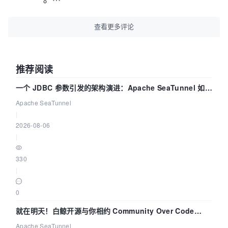
查看更多评论
推荐阅读
一个 JDBC 参数引发的架构演进：Apache SeaTunnel 如何
解决数据同步中的“定时 Flush”难题
Apache SeaTunnel
|
2026-08-06
|
330
|
0
就在明天！白鲸开源与你相约 Community Over Code
Asia 2026 主题演讲！
Apache SeaTunnel