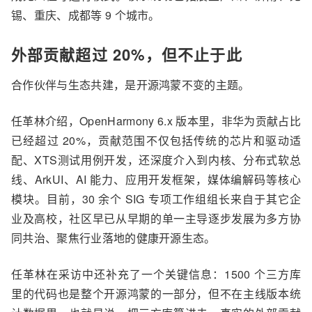
锡、重庆、成都等 9 个城市。
外部贡献
超过 20%，但不止于此
合作伙伴与生态共建，是开源鸿蒙不变的主题。
任革林介绍，OpenHarmony 6.
x 版本里，非华为贡献占比
已经超过 20%
，贡献范围不仅包括传统的芯片和驱动适
配、
XTS
测试用例开发，还深度介入到
内核、分布式软总
线、ArkUI、AI
能力、应用开发
框架
，媒体编解码
等核心
模块。
目前，
30
余
个 SIG
专项工作组组长来自于其它
企
业
及
高校
，
社区
早已
从早期的单一主导逐步发展为多方协
同共治、聚焦行业落地的
健康
开源生态。
任革林在采访中
还
补充了一个关键信息：1500 个三方库
里的代码也是整个
开源鸿蒙
的一部分，但不在主线版本统