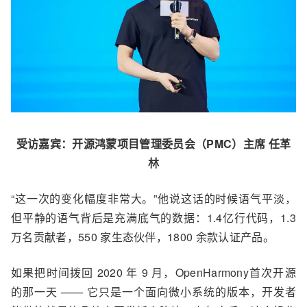
受访嘉宾：
开源鸿蒙项目管理委员会（PMC）主席
任革
林
“
这一次的变化幅度
非常大
。
”
他说这话的时候语气平淡，
但
平静的语气背后是充满底气的
数据：1.4亿行
代码
，1.3
万名贡献者，550 家生态伙伴，1800 余款认证产品。
如果把时间拨回 2020 年 9 月，
OpenHarmony首次
开源
的那一天
——
它只是一个面向微小系统的版本，开发者