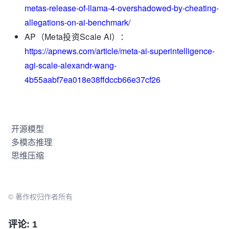
metas-release-of-llama-4-overshadowed-by-cheating-
allegations-on-ai-benchmark/
AP（Meta投资Scale AI）：
https://apnews.com/article/meta-ai-superintelligence-
agi-scale-alexandr-wang-
4b55aabf7ea018e38ffdccb66e37cf26
开源模型
多模态推理
思维压缩
© 著作权归作者所有
评论: 1