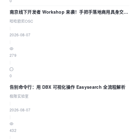
0
南京线下开发者 Workshop 来袭！手把手落地商用具身交互
智能 Agent 应用
哈哈欧尼OSC
|
2026-08-07
|
279
|
0
告别命令行：用 DBX 可视化操作 Easysearch 全流程解析
极限实验室
|
2026-08-07
|
432
|