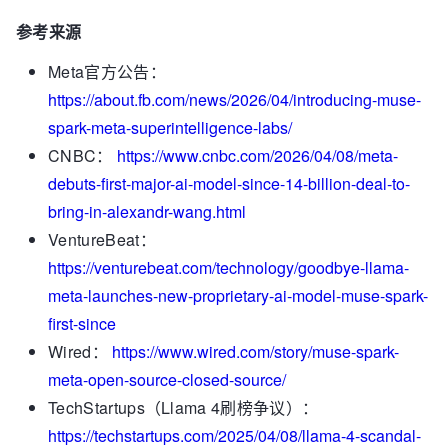
参考来源
Meta官方公告：
https://about.fb.com/news/2026/04/introducing-muse-
spark-meta-superintelligence-labs/
CNBC：
https://www.cnbc.com/2026/04/08/meta-
debuts-first-major-ai-model-since-14-billion-deal-to-
bring-in-alexandr-wang.html
VentureBeat：
https://venturebeat.com/technology/goodbye-llama-
meta-launches-new-proprietary-ai-model-muse-spark-
first-since
Wired：
https://www.wired.com/story/muse-spark-
meta-open-source-closed-source/
TechStartups（Llama 4刷榜争议）：
https://techstartups.com/2025/04/08/llama-4-scandal-