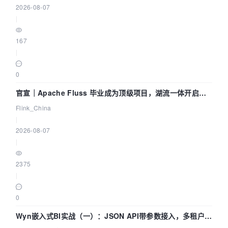
2026-08-07
|
167
|
0
官宣｜Apache Fluss 毕业成为顶级项目，湖流一体开启
Agentic Lake 全面实时化时代
Flink_China
|
2026-08-07
|
2375
|
0
Wyn嵌入式BI实战（一）：JSON API带参数接入，多租户数