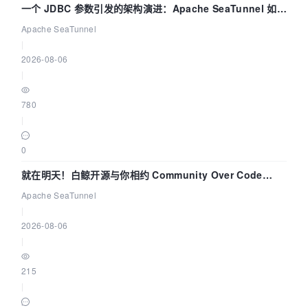
一个 JDBC 参数引发的架构演进：Apache SeaTunnel 如何
解决数据同步中的“定时 Flush”难题
Apache SeaTunnel
|
2026-08-06
|
780
|
0
就在明天！白鲸开源与你相约 Community Over Code
Asia 2026 主题演讲！
Apache SeaTunnel
|
2026-08-06
|
215
|