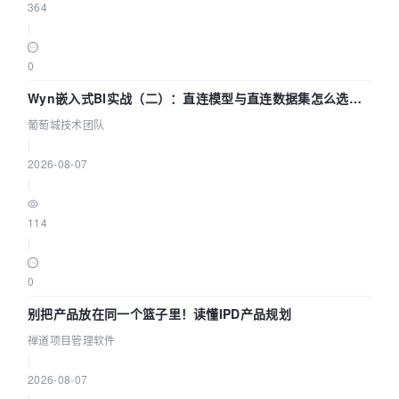
364
|
0
Wyn嵌入式BI实战（二）：直连模型与直连数据集怎么选，
参数为什么不生效？| 葡萄城技术团队
葡萄城技术团队
|
2026-08-07
|
114
|
0
别把产品放在同一个篮子里！读懂IPD产品规划
禅道项目管理软件
|
2026-08-07
|