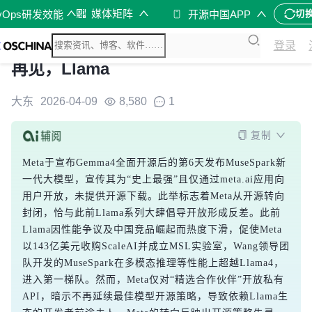
媒体矩阵
vOps研发效能
开源中国APP
切
登录
再见，Llama
大东
2026-04-09
8,580
1
复制
Meta于宣布Gemma4全面开源后的第6天发布MuseSpark新
一代大模型，宣传其为“史上最强”且仅通过meta.ai应用向
用户开放，未提供开源下载。此举标志着Meta从开源转向
封闭，恰与此前Llama系列大肆倡导开放形成反差。此前
Llama因性能争议及中国竞品崛起而热度下滑，促使Meta
以143亿美元收购ScaleAI并成立MSL实验室，Wang领导团
队开发的MuseSpark在多模态推理等性能上超越Llama4，
进入第一梯队。然而，Meta仅对“精选合作伙伴”开放私有
API，暗示不再延续最佳模型开源策略，导致依赖Llama生