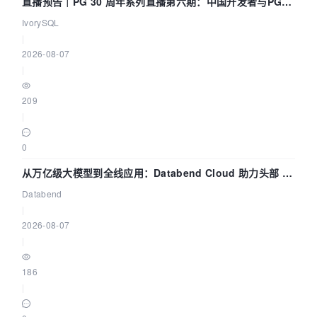
直播预告｜PG 30 周年系列直播第六期：中国开发者与PG内
核——我们改得动吗？我们贡献了什么？
IvorySQL
|
2026-08-07
|
209
|
0
从万亿级大模型到全线应用：Databend Cloud 助力头部 AI
企业构建全链路 Trace 数据管道
Databend
|
2026-08-07
|
186
|