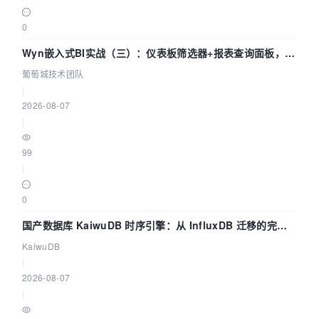
0
Wyn嵌入式BI实战（三）：仪表板筛选器+报表查询面板，参
数联动全闭环
葡萄城技术团队
|
2026-08-07
|
99
|
0
国产数据库 KaiwuDB 时序引擎：从 InfluxDB 迁移的完整
技术路径
KaiwuDB
|
2026-08-07
|