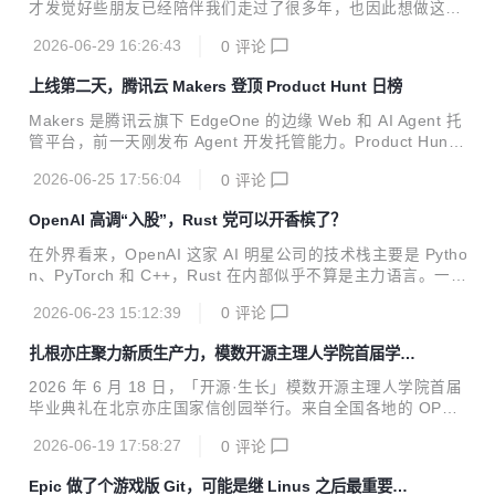
才发觉好些朋友已经陪伴我们走过了很多年，也因此想做这么
个节目把这些朋友们聚在一起聊一聊。 名字很直白，是借鉴了
2026-06-29 16:26:43
0
评论
《脱口秀和 Ta 的朋友们》，希望这个栏目区别于以往请嘉宾
讲 PPT、介绍技术产品。这次我们把这些熟悉的技术博主们拉
上线第二天，腾讯云 Makers 登顶 Product Hunt 日榜
过来，聊他们跟 OSChina 社区合作的真实经历，怎么认识
的，合作干了什么，最后拿到了什么——金币、粉丝、机会，
Makers 是腾讯云旗下 EdgeOne 的边缘 Web 和 AI Agent 托
或者三者都有。 这个系列的出发点并不复杂。过去几年，OS
管平台，前一天刚发布 Agent 开发托管能力。Product Hunt
China 社区陆陆续续跟不少技术博主、独立开发者有过合作。
是全球独立开发者和早期用户的「新品试金石」，日榜第一意
有人通过这些合作接到了项目，有人攒了一波精准的技术粉
2026-06-25 17:56:04
0
评论
味着当天的投票和讨论热度超过了同时上架的所有产品。一个
丝，有人从“自己闷头写代码”变成了“...
中国大厂的平台级产品能拿到这个位置，不算常见。
OpenAI 高调“入股”，Rust 党可以开香槟了？
在外界看来，OpenAI 这家 AI 明星公司的技术栈主要是 Pytho
n、PyTorch 和 C++，Rust 在内部似乎不算是主力语言。一个
看似不怎么用 Rust 的公司，突然高调押注 Rust 基金会意欲
2026-06-23 15:12:39
0
评论
为何？
扎根亦庄聚力新质生产力，模数开源主理人学院首届学员
顺利结业
2026 年 6 月 18 日，「开源·生长」模数开源主理人学院首届
毕业典礼在北京亦庄国家信创园举行。来自全国各地的 OPC
创业者完成 8 周系统课程与实操演练，带着可量化的项目进
2026-06-19 17:58:27
0
评论
展，正式从这座“创业黄埔军校”走向市场。 回想 4 月 22 日，
一批怀揣创业梦想的OPC创业者迎来了开学典礼。8 周后，再
Epic 做了个游戏版 Git，可能是继 Linus 之后最重要的
次站在路演厅里，交出的不再是困惑与迷茫，而是实实在在的