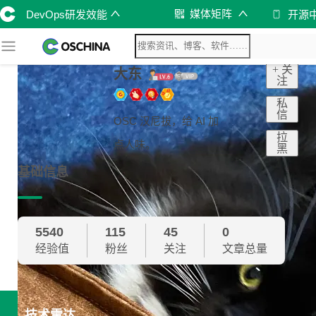
媒体矩阵
DevOps研发效能
开源中
+ 关
大东
注
私
信
OSC 汉尼拔，给 AI 加
拉
点人味。
黑
基础信息
5540
115
45
0
经验值
粉丝
关注
文章总量
技术雷达