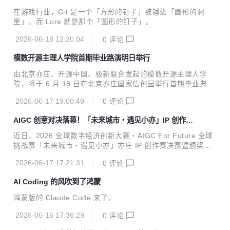
开源 VCS
产品迭代、用户增长与合同签署。 从一个人独自码代码、跑市
在游戏行业，Git 是一个「方形的钉子」被锤进「圆形的洞
场、找订单，到一群人共同组队接单、互派项目、共享资源，
里」。而 Lore 就是那个「圆形的钉子」。
这 8 周的跨度，正是模数开源主理人学院“不是培训，而是陪
跑；不是课堂，而是战场”这一理念最有力的注脚。 在这里，
2026-06-18 12:20:04
0
评论
政策不再是遥远的...
模数开源主理人学院首期毕业路演明日举行
由北京亦庄、开源中国、极新联合发起的模数开源主理人学
院，将于 6 月 18 日在北京亦庄国家信创园举行首期毕业典礼
暨毕业路演。经过八周系统课程与实战训练，首期学员将在毕
2026-06-17 19:00:49
0
评论
业路演上正式展示各自的 OPC（One Person Company）商
业计划书，接受导师点评与投资机构现场对接。 模数开源主理
AIGC 创意对决落幕！「未来城市・遇见小亦」IP 创作赛
人学院是由北京经开区信产局指导，开源中国与极新联合打造
决赛暨颁奖典礼圆满举办
的经开区核心数字人才品牌，绝非普通创业培训，而是国内少
近日，2026 全球数字经济创新大赛・AIGC For Future 全球
有的「官方产业资源+开源技术生态+真实订单落地」全闭环实
挑战赛「未来城市・遇见小亦」亦庄 IP 创作赛决赛暨颁奖典
战平台。八周系统化陪跑，配套算力硬件与全周期创业服务，
礼圆满收官。来自各地的 AIGC 创作者齐聚现场，以 AI 赋能
助力 OPC 创业者完成从技术到商业的全维度蜕变。 2026 年
2026-06-17 17:21:31
0
评论
创意，用作品描绘未来城市风貌，上演了一场精彩纷呈的数字
4 月 22 日，模...
创意盛宴。 本次大赛由全球数字经济城市联盟、国际电信联盟
AI Coding 的风吹到了鸿蒙
联合主办，北京市经济和信息化局、北京市广播电视局承办，
北京信息化协会、开源中国具体执行，是 2026 全球数字经济
鸿蒙版的 Claude Code 来了。
大会的重要配套活动。赛事自 3 月 31 日在日内瓦正式全球启
动，依托两大国际平台面向全球青年创作者发出邀约。如今赛
2026-06-16 17:36:29
0
评论
事凭借标准化、全周期、国际化的成熟运营体系，已成为国内