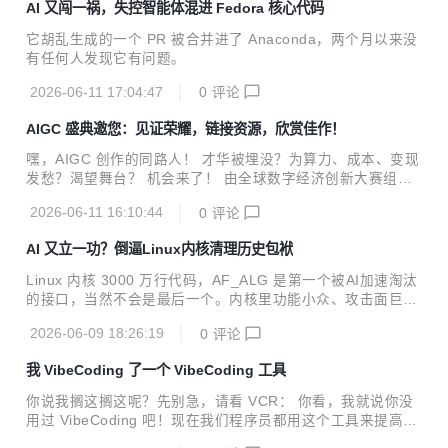
AIGC...
AI 又闯一祸，失控智能体混进 Fedora 核心代码
它胡乱生成的一个 PR 被合并进了 Anaconda，两个月以来没
有任何人发现它有问题。
2026-06-11 17:04:47
0
评论
AIGC 盛典邀您：见证荣耀，链接资源，欣赏佳作！
嘿，AIGC 创作的同路人！ 才华被埋没？为算力、成本、变现
发愁？渴望舞台？ 机会来了！ 由全球数字经济创新大赛组委
会主办的“2026 全球数字经济创新大赛・AIGC For Future 全
2026-06-11 16:10:44
0
评论
球挑战赛 ——‘未来城市・遇见小亦’IP 创作赛”决赛暨颁奖典
礼来了！邀您见证 AIGC 巅峰对决！ 来这里，既能看入围决
AI 又立一功？倒逼Linux内核清理历史包袱
赛的顶尖 AIGC 创作者现场 PK，沉浸式感受前沿创新带来的
视觉与思想盛宴；也能听最新 AIGC 扶持政策，全方位助力AI
Linux 内核 3000 万行代码，AF_ALG 是第一个被AI加速淘汰
GC创作者成长。 【活动详情】 时间: 6 月 16 日（周二）13:
的接口，当然不会是最后一个。内核里功能小众、攻击面巨大
00 – 18:00 地点: 北京信创园 A 区 9 号楼会议中心一层 AIGC
的接口有多少？没人能精确统计，但AI正在逐个把它们挖出
For F...
2026-06-09 18:26:19
0
评论
来，帮内核社区甩掉那些早就该甩掉的历史包袱。
我 VibeCoding 了一个 VibeCoding 工具
你说我搁这搁这呢？先别急，请看 VCR： 你看，我就说你没
用过 VibeCoding 吧！现在我们程序员都用这个工具来提高工
作效率，没用过你怎么找工作？ 好吧，快进到我再也不玩抽象