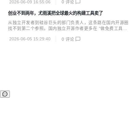
2026-06-09 16:55:06
0
评论
了。今年以来 AI 工具的爆发确实解放了极大的生产力，自
「开源中国 AI 提效部」成立以来，已经发掘了不少员工利用
创业不到两年，尤雨溪把全球最火的构建工具卖了
自己做的 AI 工具「摸鱼」的案例，在这里提出严肃批（bia
o）评（yang），同时我们决定把这些优秀的案例分享出来，
从独立开发者到硅谷巨头的部门负责人，这条路在国内开源圈
供广大网友分享交流，一起来看看现在的年轻人都是怎么工作
找不到第二个参照。国内独立开源作者更多在 “做免费工具、
的！ 首先请选择你的英雄： （本系列图片由开源中国二创，
接外包养项目、维持不下去就放弃” 这条路上徘徊。VoidZero
图源：抖音号“混吃等死小小猪”） 接下来敲黑板划重点啦：6
2026-06-05 15:29:40
0
评论
提供了一个完美的样本：把开源项目做成公司，让公司被收
月 12 日周五晚...
购，收购后项目继续开源、团队继续领导。