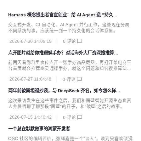
Harness 概念提出者官宣创业：给 AI Agent 造 “持久化
终端”
交互式开发、CI 自动化、AI Agent 并行工作，这些现在分属
不同系统的事，应该统一到一个持久化的会话体系里。
2026-07-30 14:05:15
0
评论
点开图片就给你推遐蝶手办？对话海外大厂资深搜推算法
专家傅聪
前两天看到群里疯传点开一张手办商品截图，再打开某电商平
台首页就会推荐幽灵遐蝶手办。就这个问题和知名搜推算法专
家傅聪聊了聊。
2026-07-27 11:04:48
0
评论
两年前被斯坦福抄袭，与 DeepSeek 齐名，如今怎么样
了？
这次采访发生在这些事件之后，我们和面壁智能开源生态负责
人井晨哲聊了聊那段“面壁”的日子，和“破壁”之后的故事。
2026-07-15 14:40:42
0
评论
一个总在默默做事的鸿蒙开发者
OSC 社区的编辑评价，张辉鑫是一个“淡人”，淡到只喜欢倾浸