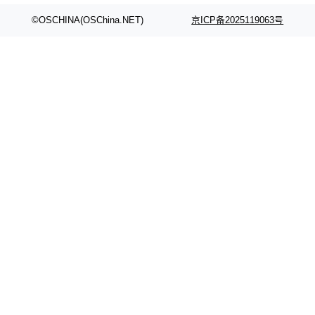
©OSCHINA(OSChina.NET)
京ICP备2025119063号