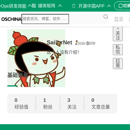
媒体矩阵
vOps研发效能
开源中国APP
切
登录
+
关
注
SailorNet
私
信
这个人没有介绍！
拉
黑
基础信息
0
1
3
0
经验值
粉丝
关注
文章总量