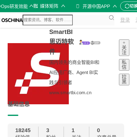
媒体矩阵
vOps研发效能
开源中国APP
切
登录
SmartBI
思迈特软
+
关
件
注
私
国内领先的商业智能BI和
信
AI应用厂商、Agent BI实
拉
黑
践与引领者
www.smartbi.com.cn
基础信息
18245
3
1
0