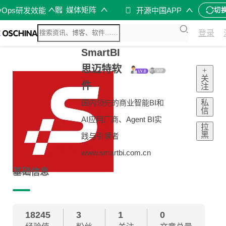
媒体矩阵
vOps研发效能
开源中国APP
切
登录
SmartBI
思迈特软
+
关
件
注
私
国内领先的商业智能BI和
信
AI应用厂商、Agent BI实
拉
黑
践与引领者
www.smartbi.com.cn
基础信息
18245
3
1
0