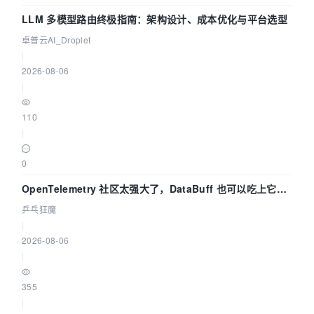
LLM 多模型路由终极指南：架构设计、成本优化与平台选型
卓普云AI_Droplet
|
2026-08-06
|
110
|
0
OpenTelemetry 社区太强大了，DataBuff 也可以吃上它的
eBPF 链路了
乒乓狂魔
|
2026-08-06
|
355
|