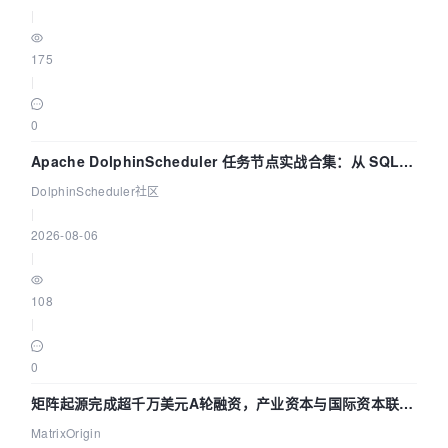
|
175
|
0
Apache DolphinScheduler 任务节点实战合集：从 SQL、
DataX 到 Spark、Flink 一次配置全打通
DolphinScheduler社区
|
2026-08-06
|
108
|
0
矩阵起源完成超千万美元A轮融资，产业资本与国际资本联手
押注企业级AI基础设施赛道
MatrixOrigin