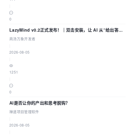
|
0
LazyMind v0.2正式发布！｜双击安装，让 AI 从“给出答案”
走到“完成交付”
商汤万象开发者
|
2026-08-05
|
1251
|
0
AI是否让你的产出和思考脱钩？
禅道项目管理软件
|
2026-08-05
|