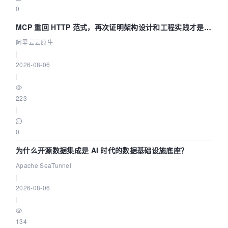
0
MCP 重回 HTTP 范式，再次证明架构设计和工程实践才是稀
缺资源
阿里云云原生
|
2026-08-06
|
223
|
0
为什么开源数据集成是 AI 时代的数据基础设施底座？
Apache SeaTunnel
|
2026-08-06
|
134