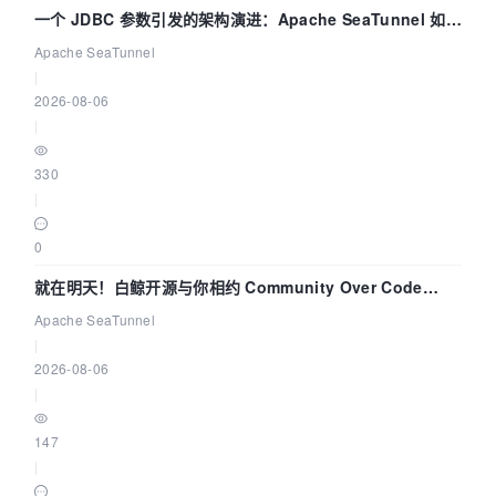
一个 JDBC 参数引发的架构演进：Apache SeaTunnel 如何
解决数据同步中的“定时 Flush”难题
Apache SeaTunnel
|
2026-08-06
|
330
|
0
就在明天！白鲸开源与你相约 Community Over Code
Asia 2026 主题演讲！
Apache SeaTunnel
|
2026-08-06
|
147
|