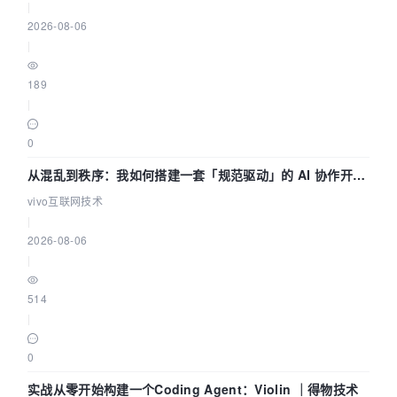
|
2026-08-06
|
189
|
0
从混乱到秩序：我如何搭建一套「规范驱动」的 AI 协作开发
体系
vivo互联网技术
|
2026-08-06
|
514
|
0
实战从零开始构建一个Coding Agent：Violin ｜得物技术