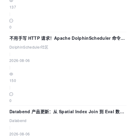
137
|
0
不用手写 HTTP 请求！Apache DolphinScheduler 命令行
dsctl 两分钟上手
DolphinScheduler社区
|
2026-08-06
|
150
|
0
Databend 产品更新：从 Spatial Index Join 到 Eval 数据
管道
Databend
|
2026-08-06