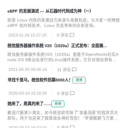
eBPF 的发展演进 --- 从石器时代到成为神（一）
探索 Linux 内核的发展动力来源与发展轨迹，与大家一同畅想
eBPF 给内核技术、Linux 生态带来的全新变局。
2023-11-24 12:27:15
0
评论
统信服务器操作系统 V20（1020a）正式发布：全面兼容
CentOS
统信服务器操作系统V20（1020a）是基于OpenAnolis社区A
nolis OS 8商业化发行的Linux操作系统，它针对统信原有主
线产品进行了功能增强，提供自主访问控制和强制访问控制的
2021-05-30 09:36:14
11
评论
安全能力，提供对全链路通讯数据的国密算法支持，并经过7×
24小时LTP无差别级高负载压力测试，是一款安全、稳定、可
寻找千里马，统信软件招募5000人！
拒绝
靠、高性能的服务器操作系统产品。 统信服务器操作系统V20
（1020a）同源支持鲲鹏、飞腾、海光、兆芯等自主CPU芯片
及国际主流CPU芯片多计算架构，提供ISO、容器、云镜像交
2020-03-10 15:18:39
0
评论
付物进行环境部署，支持高可用集群、负载均衡集群、容器云
平台等应用场景。 本次发布的正式版本，在硬件适配支撑、基
她来了，是真的来了……
拒绝
础功能优...
都说IT圈里少美女，如今统信软件除了“发量茂密”的程序员大
部队，终于也迎来了殿堂级女神的驾到！ “学做鲲鹏飞万里，
不学燕雀恋子巢” 她并没有去华为，而是来到了统信软件！ 美
2020-03-02 10:22:41
0
评论