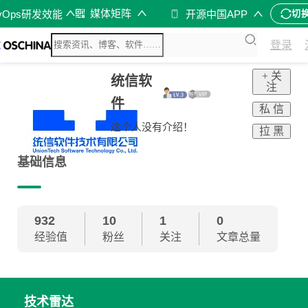
媒体矩阵
vOps研发效能
开源中国APP
切
登录
+ 关
统信软
注
件
私 信
这个人没有介绍！
拉 黑
基础信息
932
10
1
0
经验值
粉丝
关注
文章总量
技术雷达