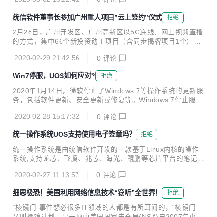
丽的3月2日，我们迎来了这位颜值与内涵一并闪耀的她——王
翡瑜。 她将担任统信软件技术有限公司高级副总裁，分管统信
统信软件董事长参加广州重大项目”云上签约”仪式
拒绝
软件生态中心、技术支持、市场营销等业务。 她，是一位爱美
的上海女子。她不甘差不多的工作、差不多的工资、差不多的
2月28日，广州开发区、广州高新区以5G连线、网上视频直播
人生。 她，是一位信创领域的女子，她有丰富的行业知识，独
的方式，集中66个新投资动工项目（含同步揭牌项目1个），
特的新视角，极致的战斗力。 她，将全部耐心与信心交给了国
20个项目网上签约落户，22名中外院士或亲自出席，或发来
产操作系统，就像统信软件每个岗位的英雄一样执着。 现在英
2020-02-29 21:42:56
0
评论
视频项目投资总额约1335亿元达产产值约2843亿元。 在春天
雄们终于等来了他们的美人。 她有自己的...
吹响了，经济发展保卫战的号角！ “百大项目庆百年暨2020年
Win7停服，UOS如何应对?
拒绝
第一季度重大项目签约及开工动员”活动在广州科学城广场展
厅举行。签约动工的许多项目，都是中国科学院院士、中国国
2020年1月14日，微软停止了Windows 7等操作系统的更新服
工程院院士领衔建设的重量级项目。施一公、王晓东、罗锡
务，包括软件更新、安全更新或修复等。Windows 7停止服务
文、瑞查森、谢晓亮、钟南山等22位院士更是通过视频点赞，
之后，国内用户的系统将面临更高的安全风险，同时后续的运
对广州开发区、广州高新区未来的发展寄予厚望。 广州开发
2020-02-28 15:17:32
0
评论
维成本也可能增加，本次事件对我国信息产业未来融合发展提
区、广州高新区深入贯彻落实习近平总书记...
出了更加迫切的要求。 据统计，Win7在国内市场仍占据52.
统一操作系统UOS支持使用电子签章吗？
拒绝
4%的份额。自Win7系统正式停服后，出现正如曾经的Win XP
系统，各种类型的网络攻击势必接连涌现，其背后酝酿着不可
统一操作系统是由统信软件开发的一款基于Linux内核的操作
预知的网络安全风暴！ 统一操作系统UOS的应对方案 UOS如
系统,支持龙芯、飞腾、兆芯、海光、鲲鹏等芯片平台的笔记
何使用 统一操作系统UOS支持X86、ARM、MIPS、SW架构
本、台式机、一体机和工作站，以及服务器。统一桌面操作系
的笔记本、台式机、一体机和工作站以及服务器。 统一桌面操
2020-02-27 11:13:57
0
评论
统以桌面应用场景为主，包含自主研发的桌面环境和多款原创
作系...
应用，能够满足用户的日常办公和娱乐需求。 统一服务器操作
细思极恐！美国利用网络信息技术“窃听”全世界！
拒绝
系统以服务器支撑服务场景为主，面向用户的业务平台提供标
准化服务、虚拟化、云计算支撑，并满足未来业务拓展和容灾
“棱镜门”事件想必很多IT领域的人都是有所耳闻的，“棱镜门”
需求的高可用和分布式支撑。 近日，书生电子公司两款产品书
又叫棱镜计划，是一项由美国国家安全局(NSA)自2007年小布