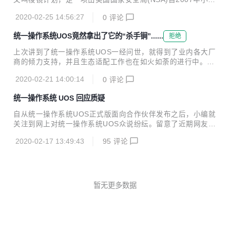
生电子签章系统V2.0和书生阅读器V2.0与统信软件旗下的统一
什时期起开始实施的绝密电子监听计划，该计划的正式名号
操作系统UOS完成适配工作，此次适配的环境基于鲲鹏、龙
2020-02-25 14:56:27
0
评论
为"US-984XN"。 2013年6月，前中情局（CIA）职员爱德华·
芯、海光、飞腾、兆芯等CPU平台开展，测试结...
斯诺登将两份绝密资料交给英国《卫报》和美国《华盛顿邮
统一操作系统UOS竟然拿出了它的“杀手锏”......
拒绝
报》，并告知媒体何时发表。按照设定的计划，2013年6月5
日，英国《卫报》先扔出了第一颗舆论炸弹：美国国家安全局
上次讲到了统一操作系统UOS一经问世，就得到了业内各大厂
有一项代号为"棱镜"的秘密项目，要求电信巨头威瑞森公司必
商的倾力支持，并且生态适配工作也在如火如荼的进行中。今
须每天上交数百万用户的通话记录。6月6日，美国《华盛顿邮
天，我们来捋一捋，统一操作系统UOS凭什么这么“牛”，它的
报》披露称，过去6年间，美国国家安全局和联邦调查局通过
2020-02-21 14:00:14
0
评论
“杀手锏”是啥！ UOS基于Deepin，可以说是站在巨人的肩膀
进入微软、谷歌、苹果、雅...
之上了，Deepin拥有很好的社区基因，在全球几百款国际发行
统一操作系统 UOS 回应质疑
版排行中，Deepin长期居于国际前十，受欢迎程度甚至比肩U
buntu等，拥有全球33个国家105个镜像站点。在此基础之
自从统一操作系统UOS正式版面向合作伙伴发布之后，小编就
上，UOS团队集结了国内众多操作系统研发人才，专注Linux
关注到网上对统一操作系统UOS众说纷纭。留意了近期网友们
操作系统的研发工作，只能是更胜一筹。 01 更强的桌面环境
发表的评论： “又多了一个骗钱的国产操作系统” “从UOS界
Deepin操作系统和统一操作系统UOS桌面环境均采用Deepin
2020-02-17 13:49:43
95
评论
面、设计和代码不难看出，根本就是Deepin换了层皮” …… 如
的...
此说来，让UOS背后的程序员们伤心不已！ 面对大家的质
疑，小编就分成三篇为大家详细科普一下UOS的真功夫吧。
统一操作系统UOS是由统信软件技术有限公司的团队研发的，
公司于2019年11月14日正式成立，由国内多家长期从事操作
暂无更多数据
系统工作的公司组成，包括武汉深之度科技有限公司、诚迈科
技、中兴新支点等。 Deepin界面 统一操作系统UOS界面 Dee
pin是武汉深之...