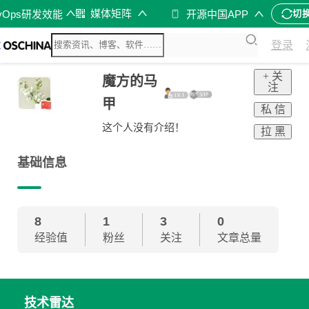
媒体矩阵
vOps研发效能
开源中国APP
切
登录
+ 关
魔方的马
注
甲
私 信
这个人没有介绍！
拉 黑
基础信息
8
1
3
0
经验值
粉丝
关注
文章总量
技术雷达