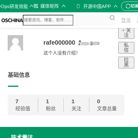
媒体矩阵
vOps研发效能
开源中国APP
切
登录
+ 关
注
rafe000000
私
信
这个人没有介绍！
拉
黑
基础信息
7
1
1
0
经验值
粉丝
关注
文章总量
技术雷达