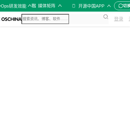
媒体矩阵
vOps研发效能
开源中国APP
切
登录