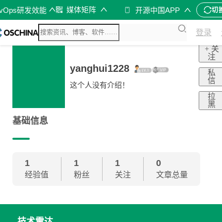
媒体矩阵
evOps研发效能
开源中国APP
切
登录
+ 关
注
yanghui1228
私
信
这个人没有介绍！
拉
黑
基础信息
1
1
1
0
经验值
粉丝
关注
文章总量
技术雷达