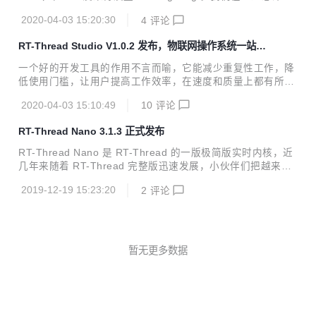
活动任务分两类： 第一类：贡献新的BSP：芯片是RT-Threa
1次的提交，7421个文件的修改，之后才正式发布，所以整理
d仓库还未支持的，则需贡献新的BSP 第二类：优化已有的BS
2020-04-03 15:20:30
4
评论
change log也相应地花了更多的时间。 下面就根据目前的更
P：芯片是RT-...
改情况，对v4.0.x的优化迭代部分做个总结： ● 优化部分主要
RT-Thread Studio V1.0.2 发布，物联网操作系统一站式
体现在BSP上，我们支持了更多的芯片、板子，也完善了驱
开发工具
动； ◕ v4.0.2还对 NXP i.MXRT BSP 进行了重构，这也是携
一个好的开发工具的作用不言而喻，它能减少重复性工作，降
手NXP公司，并联合他们的工程师一起推动完成的； ● 内核部
低使用门槛，让用户提高工作效率，在速度和质量上都有所提
分的优化主要是针对SMP的，我们对称多核处理器做了更多的
升，整体上加速产品开发过程。 RT-Thread物联网操作系统
完善及修正；...
2020-04-03 15:10:49
10
评论
上一代的开发工具 ENV ，由于集成度不高，要配合其它工具
来回切换使用。想要玩转 ENV ，要了解Scons，Python，Kc
RT-Thread Nano 3.1.3 正式发布
onfig 等众多知识点，学习成本比较高。 为了解决大家的这些
痛点，RT-Thread 官方团队历经一年用心打磨，推出了 RT-T
RT-Thread Nano 是 RT-Thread 的一版极简版实时内核，近
hread Studio 集成开发环境（IDE），让大家告别 ENV，能
几年来随着 RT-Thread 完整版迅速发展，小伙伴们把越来越
够基于一款 IDE 快速的进行 RT-Thread 项目开发。 日前，R
多的目光聚焦到完整版上，从而淡化了对 Nano 版本的关注。
T-Thread Studi...
2019-12-19 15:23:20
2
评论
但是在一些场合下，使用Nano版本更为合适。 Nano版本 VS.
完整版本 在做应用时，选择完整版本还是 Nano 版本？应该
如何去选择呢？ RT-Thread完整版不仅仅是一个实时内核，
还具备丰富的中间层组件，包括如文件系统、图形库等较为完
整的中间件组件，具备低功耗、安全、通信协议支持和云端连
暂无更多数据
接能力的软件平台，适用于需要使用RT-Thread的丰富功能，
如各类外设、物联网组件、软件包等的场景...