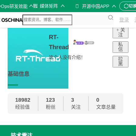
媒体矩阵
vOps研发效能
开源中国APP
切
登录
+ 关
注
RT-
私
Thread
信
这个人没有介绍！
拉
黑
基础信息
18982
123
3
0
经验值
粉丝
关注
文章总量
技术雷达