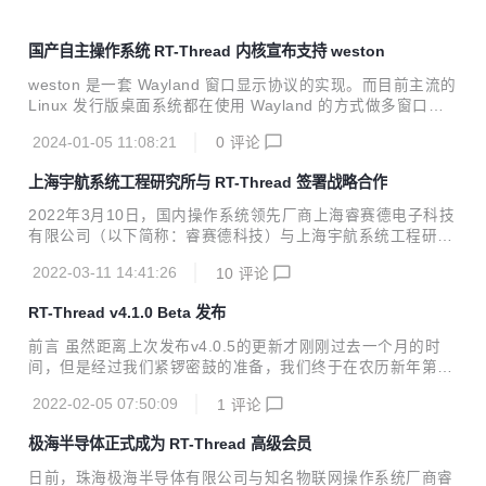
国产自主操作系统 RT-Thread 内核宣布支持 weston
weston 是一套 Wayland 窗口显示协议的实现。而目前主流的
Linux 发行版桌面系统都在使用 Wayland 的方式做多窗口的
显示合成，例如 Ubuntu，Federa 等。
2024-01-05 11:08:21
0
评论
上海宇航系统工程研究所与 RT-Thread 签署战略合作
2022年3月10日，国内操作系统领先厂商上海睿赛德电子科技
有限公司（以下简称：睿赛德科技）与上海宇航系统工程研究
所（以下简称：宇航研究所）签署战略合作协议。双方将共同
2022-03-11 14:41:26
10
评论
承担嵌入式操作系统及军用相关软件组件的开发研制，在宇航
级嵌入式操作系统技术研发、联合实验室建设等方面开展深度
RT-Thread v4.1.0 Beta 发布
合作，携手向国防军工和航空航天等领域推广高质高可靠性的
国产嵌入式操作系统！ RT-Thread与宇航研究所签署战略合
前言 虽然距离上次发布v4.0.5的更新才刚刚过去一个月的时
作协议 宇航研究所于1984年成立。是上海航天运载火箭总体
间，但是经过我们紧锣密鼓的准备，我们终于在农历新年第一
设计单位之一，同时也是航天上海基地载人飞船、探月工程的
天为大家带来了全新的 v4.1.0 Beta 版本。这是一个体验尝鲜
技术抓总研制单位。自上世纪八十年代以来，其独立研制或参
2022-02-05 07:50:09
1
评论
版并非4.1.0正式发布版，包含一些重大的更新，目前处于公
与研制的运载火箭、载人飞船、应用卫星均取得...
测阶段，欢迎大家下载体验。预计收集完反馈之后稳定的版本
极海半导体正式成为 RT-Thread 高级会员
v4.1.0 将会在今年3月下旬正式发布。 下载地址： gitee: <p
style="margin-left:0; margin-right:0"><a href="https://gite
日前，珠海极海半导体有限公司与知名物联网操作系统厂商睿