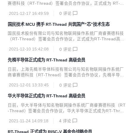
e.com/rtthread/rt-thread/repository/archive/v4.1.0-beta...
赛德科技（RT-Thread）签署会员合作协议，正式成为 RT-Th
read 高级会员。极海半导体将携手 RT-Thread 物联网操作系
2021-12-17 16:49:59
0
评论
统共同打造物联网发展新生态，为工业、车载、消费电子等领
域提供更加丰富、更具竞争力的芯片产品方案组合，优化产品
国民技术 MCU 携手 RT-Thread 共筑国产“芯”技术生态
应用开发体验。 极海半导体成立于2019年12月，是艾派克微
电子旗下的全资子公司，前身为艾派克物联网芯片事业部，总
国民技术股份有限公司与知名物联网操作系统厂商睿赛德科技
部为纳思达股份(中国上市企业500强，股票代码002180)。主
（RT-Thread）签署会员合作协议，正式成为RT-Thread高级
营业务涵盖国产32位工业级通用MCU、低功耗蓝牙SoC和工
会员。国民技术将基于通用MCU和RT-Thread物联网操作系
业物联网SoC-eSE安全主控芯片。极海致力于为消费电子、医
2021-12-10 15:42:08
0
评论
统构建完善的生态，满足不同行业、不同领域客户的开发需
疗设...
求，为产业持续带来具有差异化竞争力的软硬一体平台。
先楫半导体正式成为 RT-Thread 高级会员
日前，上海先楫半导体科技有限公司与知名物联网操作系统厂
商睿赛德科技（RT-Thread）签署会员合作协议，先楫半导体
正式成为RT-Thread高级会员。双方将基于先楫半导体高性能
2021-12-01 13:33:45
0
评论
通用MCU芯片和RT-Thread物联网操作系统，紧密合作为产
业提供高性价比的产品和方案，为打造更好的RISC-V生态作
华大半导体正式成为 RT-Thread 高级会员
出贡献。
日前，华大半导体与知名物联网操作系统厂商睿赛德科技（RT
-Thread）签署会员合作协议，华大半导体正式成为RT-Threa
d高级会员。双方将基于华大半导体MCU和RT-Thread物联网
2021-11-24 14:09:18
4
评论
操作系统，深度合作、充分发挥各自优势，在生态建设、RT-
Thread Studio IDE、大学计划等多方面深度协同，为产业提
RT-Thread 正式成为 RISC-V 基金会战略会员