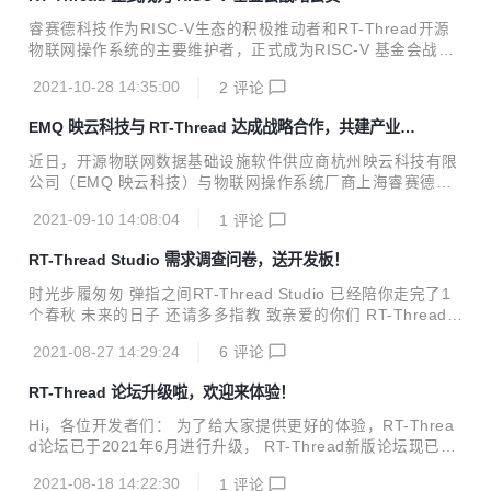
供更具本土化特色的软硬一体产品选择和优质的配套工具支
持。 华大MCU面向物联网、家电、工业、汽车等领域，专注
睿赛德科技作为RISC-V生态的积极推动者和RT-Thread开源
于核心智能控制芯片的设计，为客户提供“静、动、智、车”4
物联网操作系统的主要维护者，正式成为RISC-V 基金会战略
大系列上百款型号产品，同时提供配套算法等软件在内的一整
会员，将全力参与相关标准的制定及技术演进，与众多RISC-
套系统及解决方案。华大MCU的三大硬核竞争力是极致的超低
2021-10-28 14:35:00
2
评论
V伙伴一起，共同促进RISC-V生态建设，为全球RISC-V生态
功耗、高可靠...
的发展做出更大的贡献。 RISC-V 首席执行官表示：“除了越
EMQ 映云科技与 RT-Thread 达成战略合作，共建产业物
来越多的企业加入RISC-V生态，我们非常高兴看到像RT-Thr
联网平台
ead这样的开源社区来加入我们，共同推动创新的新时代。RT
近日，开源物联网数据基础设施软件供应商杭州映云科技有限
-Thread 在物联网领域已经取得了显著的成就及影响力，因此
公司（EMQ 映云科技）与物联网操作系统厂商上海睿赛德电
我们期待RT-Thread来帮助我们进一步加速基于 RISC-V 的物
子科技有限公司（RT-Thread）签署技术战略合作协议，双方
联网设备的增长。” Calista ...
2021-09-10 14:08:04
1
评论
将结合各自技术优势，面向开发者和企业用户在 ICT 、电力能
源、 金融支付、车联网、工业互联网领域推出多个合作方案，
RT-Thread Studio 需求调查问卷，送开发板！
共建全球化的物联网软件生态。 EMQ 映云科技是一家开源物
联网数据基础设施软件供应商，交付全球领先的开源 MQTT
时光步履匆匆 弹指之间RT-Thread Studio 已经陪你走完了1
消息服务器和流处理数据库，提供基于云原生+边缘计算技术
个春秋 未来的日子 还请多多指教 致亲爱的你们 RT-Thread S
的一站式解决方案，实现企业云边端实时数据连接、移动、处
tudio 2019年末， 我们推出了本土化的 中文免费 RT-Thread
理与分析。 作为目前全球物联网市场广泛应用的 MQTT 消息
2021-08-27 14:29:24
6
评论
Studio 2020年5月29日 我们推出一个阶段性的大版本 RT-Thr
服务器，EMQ 映云科技的核...
ead Studio V1.1.0 这个版本有很多的亮点 更推出了支持添加
RT-Thread 论坛升级啦，欢迎来体验！
新芯片功能 2021 我们想要更近一步 认识RT-Thread Studio
这么久了 你对他有什么新的期待吗？ 欢迎扫码进入调研问卷
Hi，各位开发者们： 为了给大家提供更好的体验，RT-Threa
所有提交问卷的小伙伴都可参与我们的开发板抽奖哦 活动需
d论坛已于2021年6月进行升级， RT-Thread新版论坛现已上
知： 1、每台电脑/手机只能答一次； 2、...
线，欢迎大家第一时间来体验！ 论坛升级内容说明： 首页改
2021-08-18 14:22:30
1
评论
版 增加社区推荐 增加今日聚焦 增加专家推荐 修改之前的专家