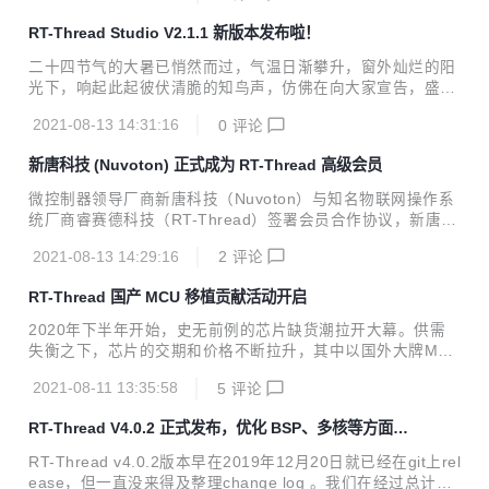
推荐为社区专家排行 新增最新文章显示 新增用户问答和发文
RT-Thread Studio V2.1.1 新版本发布啦！
贡献排行 优化热门问答 文章改版 增加优秀图章 增加文章浏览
数显示 更新登录信息保存功能，关闭浏览器再打开可直接登
二十四节气的大暑已悄然而过，气温日渐攀升，窗外灿烂的阳
录。 优化代码展示效果 添加行号显示 添加复制按钮 过长的代
光下，响起此起彼伏清脆的知鸟声，仿佛在向大家宣告，盛夏
码段，默认会折叠，可手动展开 支持plantuml，可以直接用代
来临啦！此时东京奥运会上的的奥运健儿们正在赛场上向着更
码展示流程图 修复一些功能BUG和安全问题。 感谢大家对
2021-08-13 14:31:16
0
评论
高，更快，更强的目标拼搏着，RT-Thread Studio V2.1.1 新
R...
版本也已就绪，准备和大家见面了! 本次发布主要更新和上线
新唐科技 (Nuvoton) 正式成为 RT-Thread 高级会员
了一些SDK资源包，其中包括重磅的RT-Thread nano-3.1.5
源码包，将在本次更新版Studio中上线，此外本次更新集中完
微控制器领导厂商新唐科技（Nuvoton）与知名物联网操作系
善优化了V2.0.0发布以来大家反馈的大部分问题，并在软件异
统厂商睿赛德科技（RT-Thread）签署会员合作协议，新唐科
常信息智能分析和提示方面做了大的改善，实现在软件发生报
技正式成为RT-Thread高级会员。双方将携手深度合作、充分
错的时候，能够智能分析，进行友好的日志补充输出，或弹框
2021-08-13 14:29:16
2
评论
发挥各自优势，为开发者和终端客户提供更加丰富的、灵活的
信...
软硬件开发生态系统和产品组合选择，加速产品开发效率，共
RT-Thread 国产 MCU 移植贡献活动开启
筑物联网产业生态发展。 中美贸易战和新冠疫情给全球产业带
来巨变，多个行业对应用创新的需求空前强烈，新唐科技持续
2020年下半年开始，史无前例的芯片缺货潮拉开大幕。供需
创新推出满足不同应用场景需求的多样控制器平台，产品线覆
失衡之下，芯片的交期和价格不断拉升，其中以国外大牌MCU
盖了Cortex-M0、Cortex-M23、 Cortex-M4、Arm9 内核。
最为夸张，一度出现价格上涨几十倍，有钱买不到货的局面。
当前，新唐科技已将RT-Thread移植适配其Cortex...
2021-08-11 13:35:58
5
评论
在此背景下，不少中小型终端制造企业纷纷投身国产芯片阵
营，掀起新一轮国产替代浪潮。 本次RT-Thread发起一场国
RT-Thread V4.0.2 正式发布，优化 BSP、多核等方面体
产MCU移植贡献活动，邀请广大开发者一起来参加，完成任务
验
即可获得奖励！ 活动报名时间 8月1日-9月12日 （务必在9月
RT-Thread v4.0.2版本早在2019年12月20日就已经在git上rel
12日前报名，并完成任务） 活动目标 本次国产MCU移植贡献
ease，但一直没来得及整理change log 。我们在经过总计85