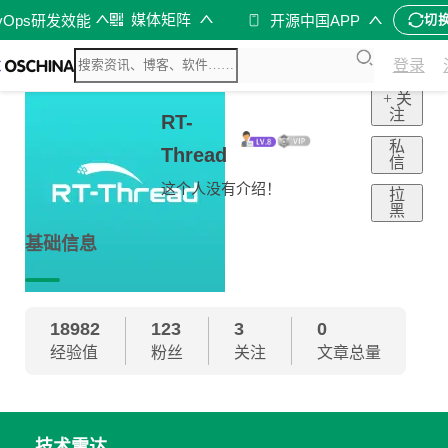
媒体矩阵
vOps研发效能
开源中国APP
切
登录
+ 关
注
RT-
私
Thread
信
这个人没有介绍！
拉
黑
基础信息
18982
123
3
0
经验值
粉丝
关注
文章总量
技术雷达