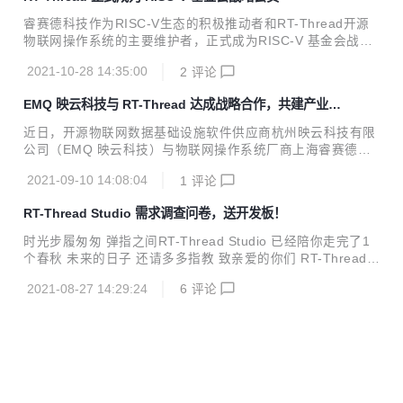
供更具本土化特色的软硬一体产品选择和优质的配套工具支
持。 华大MCU面向物联网、家电、工业、汽车等领域，专注
睿赛德科技作为RISC-V生态的积极推动者和RT-Thread开源
于核心智能控制芯片的设计，为客户提供“静、动、智、车”4
物联网操作系统的主要维护者，正式成为RISC-V 基金会战略
大系列上百款型号产品，同时提供配套算法等软件在内的一整
会员，将全力参与相关标准的制定及技术演进，与众多RISC-
套系统及解决方案。华大MCU的三大硬核竞争力是极致的超低
2021-10-28 14:35:00
2
评论
V伙伴一起，共同促进RISC-V生态建设，为全球RISC-V生态
功耗、高可靠...
的发展做出更大的贡献。 RISC-V 首席执行官表示：“除了越
EMQ 映云科技与 RT-Thread 达成战略合作，共建产业物
来越多的企业加入RISC-V生态，我们非常高兴看到像RT-Thr
联网平台
ead这样的开源社区来加入我们，共同推动创新的新时代。RT
近日，开源物联网数据基础设施软件供应商杭州映云科技有限
-Thread 在物联网领域已经取得了显著的成就及影响力，因此
公司（EMQ 映云科技）与物联网操作系统厂商上海睿赛德电
我们期待RT-Thread来帮助我们进一步加速基于 RISC-V 的物
子科技有限公司（RT-Thread）签署技术战略合作协议，双方
联网设备的增长。” Calista ...
2021-09-10 14:08:04
1
评论
将结合各自技术优势，面向开发者和企业用户在 ICT 、电力能
源、 金融支付、车联网、工业互联网领域推出多个合作方案，
RT-Thread Studio 需求调查问卷，送开发板！
共建全球化的物联网软件生态。 EMQ 映云科技是一家开源物
联网数据基础设施软件供应商，交付全球领先的开源 MQTT
时光步履匆匆 弹指之间RT-Thread Studio 已经陪你走完了1
消息服务器和流处理数据库，提供基于云原生+边缘计算技术
个春秋 未来的日子 还请多多指教 致亲爱的你们 RT-Thread S
的一站式解决方案，实现企业云边端实时数据连接、移动、处
tudio 2019年末， 我们推出了本土化的 中文免费 RT-Thread
理与分析。 作为目前全球物联网市场广泛应用的 MQTT 消息
2021-08-27 14:29:24
6
评论
Studio 2020年5月29日 我们推出一个阶段性的大版本 RT-Thr
服务器，EMQ 映云科技的核...
ead Studio V1.1.0 这个版本有很多的亮点 更推出了支持添加
新芯片功能 2021 我们想要更近一步 认识RT-Thread Studio
这么久了 你对他有什么新的期待吗？ 欢迎扫码进入调研问卷
所有提交问卷的小伙伴都可参与我们的开发板抽奖哦 活动需
知： 1、每台电脑/手机只能答一次； 2、...