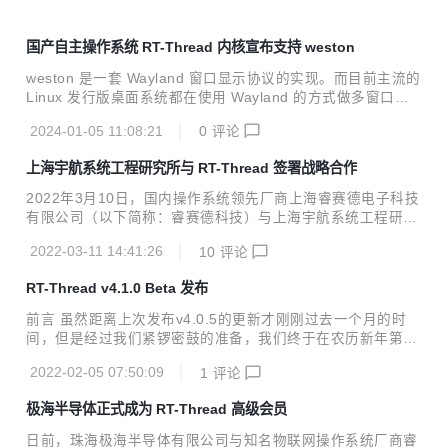
国产自主操作系统 RT-Thread 内核宣布支持 weston
weston 是一套 Wayland 窗口显示协议的实现。而目前主流的
Linux 发行版桌面系统都在使用 Wayland 的方式做多窗口的
显示合成，例如 Ubuntu，Federa 等。
2024-01-05 11:08:21
0
评论
上海宇航系统工程研究所与 RT-Thread 签署战略合作
2022年3月10日，国内操作系统领先厂商上海睿赛德电子科技
有限公司（以下简称：睿赛德科技）与上海宇航系统工程研究
所（以下简称：宇航研究所）签署战略合作协议。双方将共同
2022-03-11 14:41:26
10
评论
承担嵌入式操作系统及军用相关软件组件的开发研制，在宇航
级嵌入式操作系统技术研发、联合实验室建设等方面开展深度
RT-Thread v4.1.0 Beta 发布
合作，携手向国防军工和航空航天等领域推广高质高可靠性的
国产嵌入式操作系统！ RT-Thread与宇航研究所签署战略合
前言 虽然距离上次发布v4.0.5的更新才刚刚过去一个月的时
作协议 宇航研究所于1984年成立。是上海航天运载火箭总体
间，但是经过我们紧锣密鼓的准备，我们终于在农历新年第一
设计单位之一，同时也是航天上海基地载人飞船、探月工程的
天为大家带来了全新的 v4.1.0 Beta 版本。这是一个体验尝鲜
技术抓总研制单位。自上世纪八十年代以来，其独立研制或参
2022-02-05 07:50:09
1
评论
版并非4.1.0正式发布版，包含一些重大的更新，目前处于公
与研制的运载火箭、载人飞船、应用卫星均取得...
测阶段，欢迎大家下载体验。预计收集完反馈之后稳定的版本
极海半导体正式成为 RT-Thread 高级会员
v4.1.0 将会在今年3月下旬正式发布。 下载地址： gitee: <p
style="margin-left:0; margin-right:0"><a href="https://gite
日前，珠海极海半导体有限公司与知名物联网操作系统厂商睿