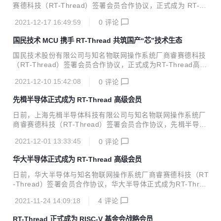
e.com/rtthread/rt-thread/repository/archive/v4.1.0-beta...
赛德科技（RT-Thread）签署会员合作协议，正式成为 RT-Th
read 高级会员。极海半导体将携手 RT-Thread 物联网操作系
2021-12-17 16:49:59
0
评论
统共同打造物联网发展新生态，为工业、车载、消费电子等领
域提供更加丰富、更具竞争力的芯片产品方案组合，优化产品
国民技术 MCU 携手 RT-Thread 共筑国产“芯”技术生态
应用开发体验。 极海半导体成立于2019年12月，是艾派克微
电子旗下的全资子公司，前身为艾派克物联网芯片事业部，总
国民技术股份有限公司与知名物联网操作系统厂商睿赛德科技
部为纳思达股份(中国上市企业500强，股票代码002180)。主
（RT-Thread）签署会员合作协议，正式成为RT-Thread高级
营业务涵盖国产32位工业级通用MCU、低功耗蓝牙SoC和工
会员。国民技术将基于通用MCU和RT-Thread物联网操作系
业物联网SoC-eSE安全主控芯片。极海致力于为消费电子、医
2021-12-10 15:42:08
0
评论
统构建完善的生态，满足不同行业、不同领域客户的开发需
疗设...
求，为产业持续带来具有差异化竞争力的软硬一体平台。
先楫半导体正式成为 RT-Thread 高级会员
日前，上海先楫半导体科技有限公司与知名物联网操作系统厂
商睿赛德科技（RT-Thread）签署会员合作协议，先楫半导体
正式成为RT-Thread高级会员。双方将基于先楫半导体高性能
2021-12-01 13:33:45
0
评论
通用MCU芯片和RT-Thread物联网操作系统，紧密合作为产
业提供高性价比的产品和方案，为打造更好的RISC-V生态作
华大半导体正式成为 RT-Thread 高级会员
出贡献。
日前，华大半导体与知名物联网操作系统厂商睿赛德科技（RT
-Thread）签署会员合作协议，华大半导体正式成为RT-Threa
d高级会员。双方将基于华大半导体MCU和RT-Thread物联网
2021-11-24 14:09:18
4
评论
操作系统，深度合作、充分发挥各自优势，在生态建设、RT-
Thread Studio IDE、大学计划等多方面深度协同，为产业提
RT-Thread 正式成为 RISC-V 基金会战略会员