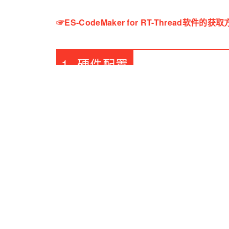
☞
ES-CodeMaker for RT-Thread软
1. 硬件配置
本实验使用ZLG的USBCAN-E-P
作
为主站，E
S