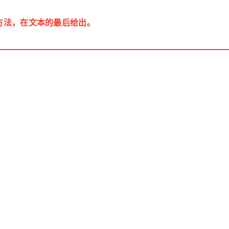
件的获取方法，在文本的最后给出。
-PDS-ES32F3696LX开发板和ES-PDS-CAN模块作为从机。
O
开源
×
AI ·