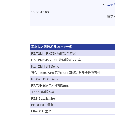
上手培
15:00-17:00
瑞萨
工业以太网技术日Demo一览
RZ/T2M + RX72N功能安全方案
RZ/T2M 24V无刷直流伺服解决方案
RZ/T2M TSN Demo
符合EtherCAT规范的FSoE网络功能安全协议套件
RZ/G2L PLC Demo
RZ/T2H 9轴电机控制Demo
工业AC伺服方案
RZ/N2L工业网关
PROFINET伺服
EtherCAT主站