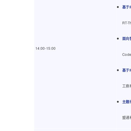
基于
RT
面向
14:00-15:00
Co
基于R
工鼎
主题
盟通