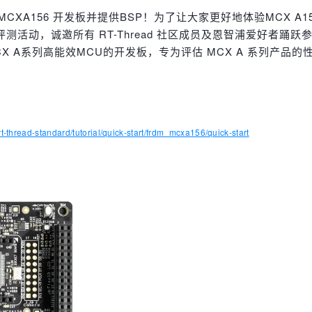
M-MCXA156 开发板并提供BSP！为了让大家更好地体验MCX A
器评测活动，诚邀所有 RT-Thread 社区成员及恩智浦爱好者踊跃
 MCX A系列高能效MCU的开发板，专为评估 MCX A 系列
rt-thread-standard/tutorial/quick-start/frdm_mcxa156/quick-start