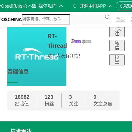
媒体矩阵
vOps研发效能
开源中国APP
切
登录
+ 关
注
RT-
私
Thread
信
这个人没有介绍！
拉
黑
基础信息
18982
123
3
0
经验值
粉丝
关注
文章总量
技术雷达