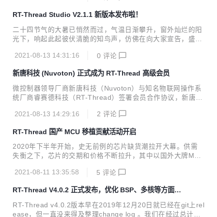
推荐为社区专家排行 新增最新文章显示 新增用户问答和发文
RT-Thread Studio V2.1.1 新版本发布啦！
贡献排行 优化热门问答 文章改版 增加优秀图章 增加文章浏览
数显示 更新登录信息保存功能，关闭浏览器再打开可直接登
二十四节气的大暑已悄然而过，气温日渐攀升，窗外灿烂的阳
录。 优化代码展示效果 添加行号显示 添加复制按钮 过长的代
光下，响起此起彼伏清脆的知鸟声，仿佛在向大家宣告，盛夏
码段，默认会折叠，可手动展开 支持plantuml，可以直接用代
来临啦！此时东京奥运会上的的奥运健儿们正在赛场上向着更
码展示流程图 修复一些功能BUG和安全问题。 感谢大家对
2021-08-13 14:31:16
0
评论
高，更快，更强的目标拼搏着，RT-Thread Studio V2.1.1 新
R...
版本也已就绪，准备和大家见面了! 本次发布主要更新和上线
新唐科技 (Nuvoton) 正式成为 RT-Thread 高级会员
了一些SDK资源包，其中包括重磅的RT-Thread nano-3.1.5
源码包，将在本次更新版Studio中上线，此外本次更新集中完
微控制器领导厂商新唐科技（Nuvoton）与知名物联网操作系
善优化了V2.0.0发布以来大家反馈的大部分问题，并在软件异
统厂商睿赛德科技（RT-Thread）签署会员合作协议，新唐科
常信息智能分析和提示方面做了大的改善，实现在软件发生报
技正式成为RT-Thread高级会员。双方将携手深度合作、充分
错的时候，能够智能分析，进行友好的日志补充输出，或弹框
2021-08-13 14:29:16
2
评论
发挥各自优势，为开发者和终端客户提供更加丰富的、灵活的
信...
软硬件开发生态系统和产品组合选择，加速产品开发效率，共
RT-Thread 国产 MCU 移植贡献活动开启
筑物联网产业生态发展。 中美贸易战和新冠疫情给全球产业带
来巨变，多个行业对应用创新的需求空前强烈，新唐科技持续
2020年下半年开始，史无前例的芯片缺货潮拉开大幕。供需
创新推出满足不同应用场景需求的多样控制器平台，产品线覆
失衡之下，芯片的交期和价格不断拉升，其中以国外大牌MCU
盖了Cortex-M0、Cortex-M23、 Cortex-M4、Arm9 内核。
最为夸张，一度出现价格上涨几十倍，有钱买不到货的局面。
当前，新唐科技已将RT-Thread移植适配其Cortex...
2021-08-11 13:35:58
5
评论
在此背景下，不少中小型终端制造企业纷纷投身国产芯片阵
营，掀起新一轮国产替代浪潮。 本次RT-Thread发起一场国
RT-Thread V4.0.2 正式发布，优化 BSP、多核等方面体
产MCU移植贡献活动，邀请广大开发者一起来参加，完成任务
验
即可获得奖励！ 活动报名时间 8月1日-9月12日 （务必在9月
RT-Thread v4.0.2版本早在2019年12月20日就已经在git上rel
12日前报名，并完成任务） 活动目标 本次国产MCU移植贡献
ease，但一直没来得及整理change log 。我们在经过总计85