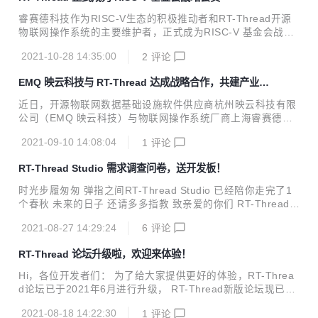
供更具本土化特色的软硬一体产品选择和优质的配套工具支
持。 华大MCU面向物联网、家电、工业、汽车等领域，专注
睿赛德科技作为RISC-V生态的积极推动者和RT-Thread开源
于核心智能控制芯片的设计，为客户提供“静、动、智、车”4
物联网操作系统的主要维护者，正式成为RISC-V 基金会战略
大系列上百款型号产品，同时提供配套算法等软件在内的一整
会员，将全力参与相关标准的制定及技术演进，与众多RISC-
套系统及解决方案。华大MCU的三大硬核竞争力是极致的超低
2021-10-28 14:35:00
2
评论
V伙伴一起，共同促进RISC-V生态建设，为全球RISC-V生态
功耗、高可靠...
的发展做出更大的贡献。 RISC-V 首席执行官表示：“除了越
EMQ 映云科技与 RT-Thread 达成战略合作，共建产业物
来越多的企业加入RISC-V生态，我们非常高兴看到像RT-Thr
联网平台
ead这样的开源社区来加入我们，共同推动创新的新时代。RT
近日，开源物联网数据基础设施软件供应商杭州映云科技有限
-Thread 在物联网领域已经取得了显著的成就及影响力，因此
公司（EMQ 映云科技）与物联网操作系统厂商上海睿赛德电
我们期待RT-Thread来帮助我们进一步加速基于 RISC-V 的物
子科技有限公司（RT-Thread）签署技术战略合作协议，双方
联网设备的增长。” Calista ...
2021-09-10 14:08:04
1
评论
将结合各自技术优势，面向开发者和企业用户在 ICT 、电力能
源、 金融支付、车联网、工业互联网领域推出多个合作方案，
RT-Thread Studio 需求调查问卷，送开发板！
共建全球化的物联网软件生态。 EMQ 映云科技是一家开源物
联网数据基础设施软件供应商，交付全球领先的开源 MQTT
时光步履匆匆 弹指之间RT-Thread Studio 已经陪你走完了1
消息服务器和流处理数据库，提供基于云原生+边缘计算技术
个春秋 未来的日子 还请多多指教 致亲爱的你们 RT-Thread S
的一站式解决方案，实现企业云边端实时数据连接、移动、处
tudio 2019年末， 我们推出了本土化的 中文免费 RT-Thread
理与分析。 作为目前全球物联网市场广泛应用的 MQTT 消息
2021-08-27 14:29:24
6
评论
Studio 2020年5月29日 我们推出一个阶段性的大版本 RT-Thr
服务器，EMQ 映云科技的核...
ead Studio V1.1.0 这个版本有很多的亮点 更推出了支持添加
RT-Thread 论坛升级啦，欢迎来体验！
新芯片功能 2021 我们想要更近一步 认识RT-Thread Studio
这么久了 你对他有什么新的期待吗？ 欢迎扫码进入调研问卷
Hi，各位开发者们： 为了给大家提供更好的体验，RT-Threa
所有提交问卷的小伙伴都可参与我们的开发板抽奖哦 活动需
d论坛已于2021年6月进行升级， RT-Thread新版论坛现已上
知： 1、每台电脑/手机只能答一次； 2、...
线，欢迎大家第一时间来体验！ 论坛升级内容说明： 首页改
2021-08-18 14:22:30
1
评论
版 增加社区推荐 增加今日聚焦 增加专家推荐 修改之前的专家