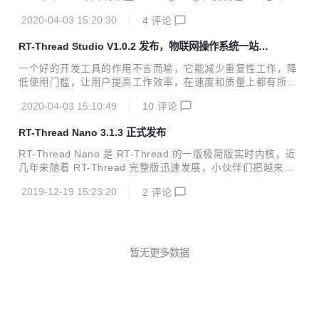
活动任务分两类： 第一类：贡献新的BSP：芯片是RT-Threa
1次的提交，7421个文件的修改，之后才正式发布，所以整理
d仓库还未支持的，则需贡献新的BSP 第二类：优化已有的BS
2020-04-03 15:20:30
4
评论
change log也相应地花了更多的时间。 下面就根据目前的更
P：芯片是RT-...
改情况，对v4.0.x的优化迭代部分做个总结： ● 优化部分主要
RT-Thread Studio V1.0.2 发布，物联网操作系统一站式
体现在BSP上，我们支持了更多的芯片、板子，也完善了驱
开发工具
动； ◕ v4.0.2还对 NXP i.MXRT BSP 进行了重构，这也是携
一个好的开发工具的作用不言而喻，它能减少重复性工作，降
手NXP公司，并联合他们的工程师一起推动完成的； ● 内核部
低使用门槛，让用户提高工作效率，在速度和质量上都有所提
分的优化主要是针对SMP的，我们对称多核处理器做了更多的
升，整体上加速产品开发过程。 RT-Thread物联网操作系统
完善及修正；...
2020-04-03 15:10:49
10
评论
上一代的开发工具 ENV ，由于集成度不高，要配合其它工具
来回切换使用。想要玩转 ENV ，要了解Scons，Python，Kc
RT-Thread Nano 3.1.3 正式发布
onfig 等众多知识点，学习成本比较高。 为了解决大家的这些
痛点，RT-Thread 官方团队历经一年用心打磨，推出了 RT-T
RT-Thread Nano 是 RT-Thread 的一版极简版实时内核，近
hread Studio 集成开发环境（IDE），让大家告别 ENV，能
几年来随着 RT-Thread 完整版迅速发展，小伙伴们把越来越
够基于一款 IDE 快速的进行 RT-Thread 项目开发。 日前，R
多的目光聚焦到完整版上，从而淡化了对 Nano 版本的关注。
T-Thread Studi...
2019-12-19 15:23:20
2
评论
但是在一些场合下，使用Nano版本更为合适。 Nano版本 VS.
完整版本 在做应用时，选择完整版本还是 Nano 版本？应该
如何去选择呢？ RT-Thread完整版不仅仅是一个实时内核，
还具备丰富的中间层组件，包括如文件系统、图形库等较为完
整的中间件组件，具备低功耗、安全、通信协议支持和云端连
暂无更多数据
接能力的软件平台，适用于需要使用RT-Thread的丰富功能，
如各类外设、物联网组件、软件包等的场景...