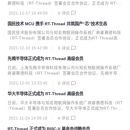
e.com/rtthread/rt-thread/repository/archive/v4.1.0-beta...
赛德科技（RT-Thread）签署会员合作协议，正式成为 RT-Th
read 高级会员。极海半导体将携手 RT-Thread 物联网操作系
2021-12-17 16:49:59
0
评论
统共同打造物联网发展新生态，为工业、车载、消费电子等领
域提供更加丰富、更具竞争力的芯片产品方案组合，优化产品
国民技术 MCU 携手 RT-Thread 共筑国产“芯”技术生态
应用开发体验。 极海半导体成立于2019年12月，是艾派克微
电子旗下的全资子公司，前身为艾派克物联网芯片事业部，总
国民技术股份有限公司与知名物联网操作系统厂商睿赛德科技
部为纳思达股份(中国上市企业500强，股票代码002180)。主
（RT-Thread）签署会员合作协议，正式成为RT-Thread高级
营业务涵盖国产32位工业级通用MCU、低功耗蓝牙SoC和工
会员。国民技术将基于通用MCU和RT-Thread物联网操作系
业物联网SoC-eSE安全主控芯片。极海致力于为消费电子、医
2021-12-10 15:42:08
0
评论
统构建完善的生态，满足不同行业、不同领域客户的开发需
疗设...
求，为产业持续带来具有差异化竞争力的软硬一体平台。
先楫半导体正式成为 RT-Thread 高级会员
日前，上海先楫半导体科技有限公司与知名物联网操作系统厂
商睿赛德科技（RT-Thread）签署会员合作协议，先楫半导体
正式成为RT-Thread高级会员。双方将基于先楫半导体高性能
2021-12-01 13:33:45
0
评论
通用MCU芯片和RT-Thread物联网操作系统，紧密合作为产
业提供高性价比的产品和方案，为打造更好的RISC-V生态作
华大半导体正式成为 RT-Thread 高级会员
出贡献。
日前，华大半导体与知名物联网操作系统厂商睿赛德科技（RT
-Thread）签署会员合作协议，华大半导体正式成为RT-Threa
d高级会员。双方将基于华大半导体MCU和RT-Thread物联网
2021-11-24 14:09:18
4
评论
操作系统，深度合作、充分发挥各自优势，在生态建设、RT-
Thread Studio IDE、大学计划等多方面深度协同，为产业提
RT-Thread 正式成为 RISC-V 基金会战略会员