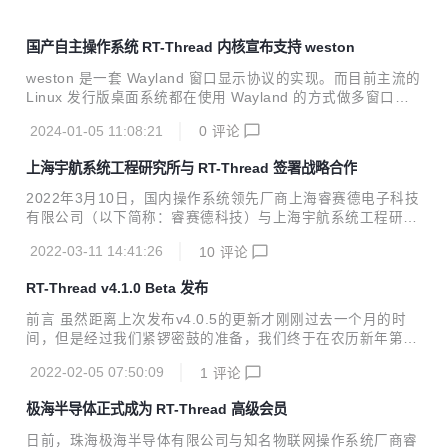
国产自主操作系统 RT-Thread 内核宣布支持 weston
weston 是一套 Wayland 窗口显示协议的实现。而目前主流的
Linux 发行版桌面系统都在使用 Wayland 的方式做多窗口的
显示合成，例如 Ubuntu，Federa 等。
2024-01-05 11:08:21
0
评论
上海宇航系统工程研究所与 RT-Thread 签署战略合作
2022年3月10日，国内操作系统领先厂商上海睿赛德电子科技
有限公司（以下简称：睿赛德科技）与上海宇航系统工程研究
所（以下简称：宇航研究所）签署战略合作协议。双方将共同
2022-03-11 14:41:26
10
评论
承担嵌入式操作系统及军用相关软件组件的开发研制，在宇航
级嵌入式操作系统技术研发、联合实验室建设等方面开展深度
RT-Thread v4.1.0 Beta 发布
合作，携手向国防军工和航空航天等领域推广高质高可靠性的
国产嵌入式操作系统！ RT-Thread与宇航研究所签署战略合
前言 虽然距离上次发布v4.0.5的更新才刚刚过去一个月的时
作协议 宇航研究所于1984年成立。是上海航天运载火箭总体
间，但是经过我们紧锣密鼓的准备，我们终于在农历新年第一
设计单位之一，同时也是航天上海基地载人飞船、探月工程的
天为大家带来了全新的 v4.1.0 Beta 版本。这是一个体验尝鲜
技术抓总研制单位。自上世纪八十年代以来，其独立研制或参
2022-02-05 07:50:09
1
评论
版并非4.1.0正式发布版，包含一些重大的更新，目前处于公
与研制的运载火箭、载人飞船、应用卫星均取得...
测阶段，欢迎大家下载体验。预计收集完反馈之后稳定的版本
极海半导体正式成为 RT-Thread 高级会员
v4.1.0 将会在今年3月下旬正式发布。 下载地址： gitee: <p
style="margin-left:0; margin-right:0"><a href="https://gite
日前，珠海极海半导体有限公司与知名物联网操作系统厂商睿