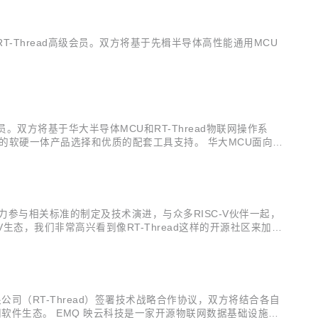
-Thread高级会员。双方将基于先楫半导体高性能通用MCU
。双方将基于华大半导体MCU和RT-Thread物联网操作系
化特色的软硬一体产品选择和优质的配套工具支持。 华大MCU面向物
配套算法等软件在内的一整套系统及解决方案。华大MCU的三
将全力参与相关标准的制定及技术演进，与众多RISC-V伙伴一起，
-V生态，我们非常高兴看到像RT-Thread这样的开源社区来加入
 RISC-V 的物联网设备的增长。” Calista ...
（RT-Thread）签署技术战略合作协议，双方将结合各自
软件生态。 EMQ 映云科技是一家开源物联网数据基础设施软