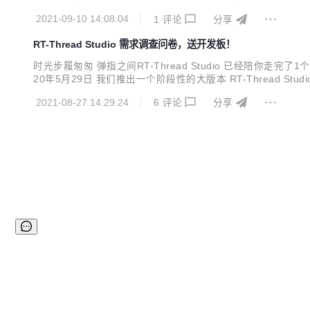
件供应商，交付全球领先的开源 MQTT 消息服务器和流处
2021-09-10 14:08:04
1
评论
分享
市场广泛应用的 MQTT 消息服务器，EMQ 映云科技的核...
RT-Thread Studio 需求调查问卷，送开发板！
时光步履匆匆 弹指之间RT-Thread Studio 已经陪你走完了1个春
20年5月29日 我们推出一个阶段性的大版本 RT-Thread Stu
么新的期待吗？ 欢迎扫码进入调研问卷 所有提交问卷的小伙伴都
2021-08-27 14:29:24
6
评论
分享