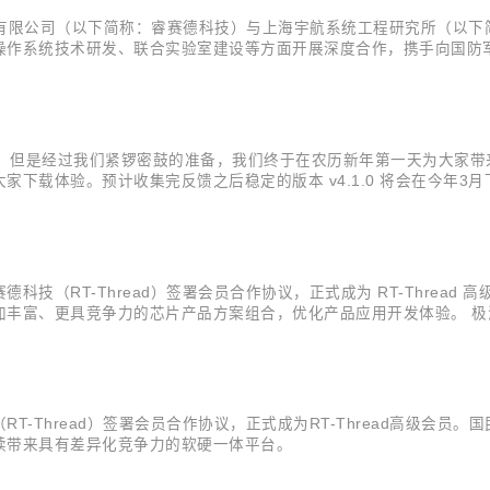
科技有限公司（以下简称：睿赛德科技）与上海宇航系统工程研究所（以
操作系统技术研发、联合实验室建设等方面开展深度合作，携手向国防
研究所于1984年成立。是上海航天运载火箭总体设计单位之一，同时也是
卫星均取得...
，但是经过我们紧锣密鼓的准备，我们终于在农历新年第一天为大家带来了全新的
计收集完反馈之后稳定的版本 v4.1.0 将会在今年3月下旬正式发布。 下载地址
/repository/archive/v4.1.0-beta...
RT-Thread）签署会员合作协议，正式成为 RT-Thread 高级
丰富、更具竞争力的芯片产品方案组合，优化产品应用开发体验。 极海
企业500强，股票代码002180)。主营业务涵盖国产32位工业级通用
Thread）签署会员合作协议，正式成为RT-Thread高级会员。国民
续带来具有差异化竞争力的软硬一体平台。