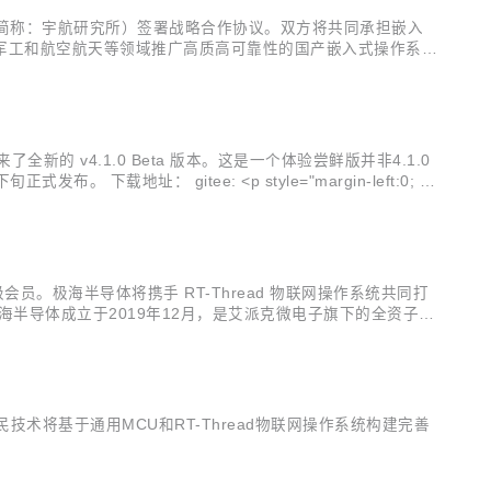
下简称：宇航研究所）签署战略合作协议。双方将共同承担嵌入
军工和航空航天等领域推广高质高可靠性的国产嵌入式操作系
航天上海基地载人飞船、探月工程的技术抓总研制单位。自上世纪八
 v4.1.0 Beta 版本。这是一个体验尝鲜版并非4.1.0
： gitee: <p style="margin-left:0; m
会员。极海半导体将携手 RT-Thread 物联网操作系统共同打
半导体成立于2019年12月，是艾派克微电子旗下的全资子公
MCU、低功耗蓝牙SoC和工业物联网SoC-eSE安全主控芯
技术将基于通用MCU和RT-Thread物联网操作系统构建完善