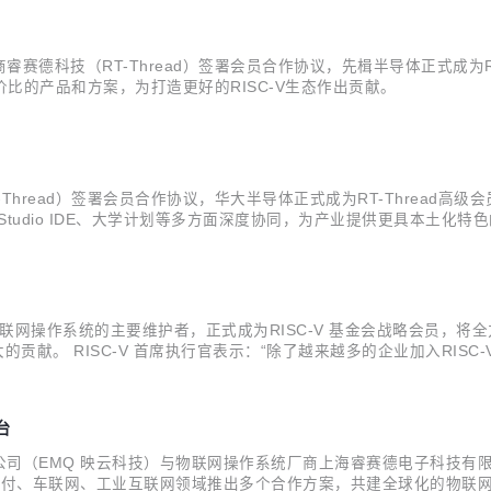
德科技（RT-Thread）签署会员合作协议，先楫半导体正式成为RT
性价比的产品和方案，为打造更好的RISC-V生态作出贡献。
read）签署会员合作协议，华大半导体正式成为RT-Thread高级会员
 Studio IDE、大学计划等多方面深度协同，为产业提供更具本土
计，为客户提供“静、动、智、车”4大系列上百款型号产品，同时提供
开源物联网操作系统的主要维护者，正式成为RISC-V 基金会战略会员，
大的贡献。 RISC-V 首席执行官表示：“除了越来越多的企业加入RISC
了显著的成就及影响力，因此我们期待RT-Thread来帮助我们进一步加速基于
台
（EMQ 映云科技）与物联网操作系统厂商上海睿赛德电子科技有限公司
融支付、车联网、工业互联网领域推出多个合作方案，共建全球化的物联网