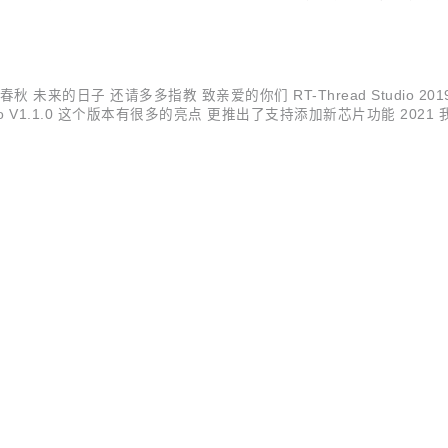
理数据库，提供基于云原生+边缘计算技术的一站式解决方案，实现企业
秋 未来的日子 还请多多指教 致亲爱的你们 RT-Thread Studio 2019
dio V1.1.0 这个版本有很多的亮点 更推出了支持添加新芯片功能 2021 
可参与我们的开发板抽奖哦 活动需知： 1、每台电脑/手机只能答一次； 