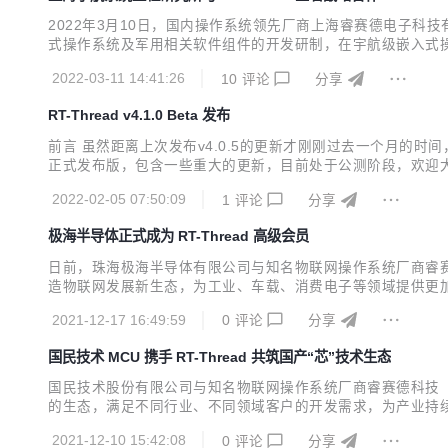
2022年3月10日，国内操作系统领先厂商上海睿赛德电子
式操作系统及军用相关软件组件的开发研制，在宇航级嵌入式
统！ RT-Thread与宇航研究所签署战略合作协议 宇航
2022-03-11 14:41:26
10
评论
分享
十年代以来，其独立研制或参与研制的运载火箭、载人飞船、应用
RT-Thread v4.1.0 Beta 发布
前言 虽然距离上次发布v4.0.5的更新才刚刚过去一个月的时间
正式发布版，包含一些重大的更新，目前处于公测阶段，欢迎大家下载体验。预
argin-right:0"><a href="https://gitee.com/rtthread/rt-thread
2022-02-05 07:50:09
1
评论
分享
极海半导体正式成为 RT-Thread 高级会员
日前，珠海极海半导体有限公司与知名物联网操作系统厂商睿赛德科技（
造物联网发展新生态，为工业、车载、消费电子等领域提供更加
司，前身为艾派克物联网芯片事业部，总部为纳思达股份(中国上市
2021-12-17 16:49:59
0
评论
分享
片。极海致力于为消费电子、医疗设...
国民技术 MCU 携手 RT-Thread 共筑国产“芯”技术生态
国民技术股份有限公司与知名物联网操作系统厂商睿赛德科技（RT-
的生态，满足不同行业、不同领域客户的开发需求，为产业持
2021-12-10 15:42:08
0
评论
分享