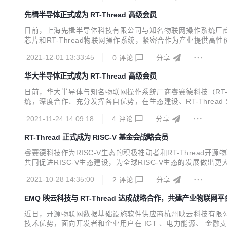
先楫半导体正式成为 RT-Thread 高级会员
日前，上海先楫半导体科技有限公司与知名物联网操作系统厂商睿赛
芯片和RT-Thread物联网操作系统，紧密合作为产业提供高
2021-12-01 13:33:45
0
评论
分享
华大半导体正式成为 RT-Thread 高级会员
日前，华大半导体与知名物联网操作系统厂商睿赛德科技（RT-Th
统，深度合作、充分发挥各自优势，在生态建设、RT-Thread
联网、家电、工业、汽车等领域，专注于核心智能控制芯片的设
2021-11-24 14:09:18
4
评论
分享
大硬核竞争力是极致的超低功耗、高可靠...
RT-Thread 正式成为 RISC-V 基金会战略会员
睿赛德科技作为RISC-V生态的积极推动者和RT-Thread
共同促进RISC-V生态建设，为全球RISC-V生态的发展做出更
我们，共同推动创新的新时代。RT-Thread 在物联网领域已经取得
2021-10-28 14:35:00
2
评论
分享
EMQ 映云科技与 RT-Thread 达成战略合作，共建产业物联网平
近日，开源物联网数据基础设施软件供应商杭州映云科技有限公司
技术优势，面向开发者和企业用户在 ICT 、电力能源、 金