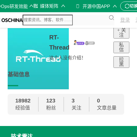
媒体矩阵
vOps研发效能
开源中国APP
切
登录
+ 关
注
RT-
私
Thread
信
这个人没有介绍！
拉
黑
基础信息
18982
123
3
0
经验值
粉丝
关注
文章总量
技术雷达