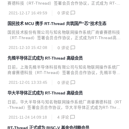
e.com/rtthread/rt-thread/repository/archive/v4.1.0-beta...
赛德科技（RT-Thread）签署会员合作协议，正式成为 RT-Th
read 高级会员。极海半导体将携手 RT-Thread 物联网操作系
2021-12-17 16:49:59
0
评论
统共同打造物联网发展新生态，为工业、车载、消费电子等领
域提供更加丰富、更具竞争力的芯片产品方案组合，优化产品
国民技术 MCU 携手 RT-Thread 共筑国产“芯”技术生态
应用开发体验。 极海半导体成立于2019年12月，是艾派克微
电子旗下的全资子公司，前身为艾派克物联网芯片事业部，总
国民技术股份有限公司与知名物联网操作系统厂商睿赛德科技
部为纳思达股份(中国上市企业500强，股票代码002180)。主
（RT-Thread）签署会员合作协议，正式成为RT-Thread高级
营业务涵盖国产32位工业级通用MCU、低功耗蓝牙SoC和工
会员。国民技术将基于通用MCU和RT-Thread物联网操作系
业物联网SoC-eSE安全主控芯片。极海致力于为消费电子、医
2021-12-10 15:42:08
0
评论
统构建完善的生态，满足不同行业、不同领域客户的开发需
疗设...
求，为产业持续带来具有差异化竞争力的软硬一体平台。
先楫半导体正式成为 RT-Thread 高级会员
日前，上海先楫半导体科技有限公司与知名物联网操作系统厂
商睿赛德科技（RT-Thread）签署会员合作协议，先楫半导体
正式成为RT-Thread高级会员。双方将基于先楫半导体高性能
2021-12-01 13:33:45
0
评论
通用MCU芯片和RT-Thread物联网操作系统，紧密合作为产
业提供高性价比的产品和方案，为打造更好的RISC-V生态作
华大半导体正式成为 RT-Thread 高级会员
出贡献。
日前，华大半导体与知名物联网操作系统厂商睿赛德科技（RT
-Thread）签署会员合作协议，华大半导体正式成为RT-Threa
d高级会员。双方将基于华大半导体MCU和RT-Thread物联网
2021-11-24 14:09:18
4
评论
操作系统，深度合作、充分发挥各自优势，在生态建设、RT-
Thread Studio IDE、大学计划等多方面深度协同，为产业提
RT-Thread 正式成为 RISC-V 基金会战略会员