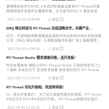
供更具本土化特色的软硬一体产品选择和优质的配套工具支
持。 华大MCU面向物联网、家电、工业、汽车等领域，专注
睿赛德科技作为RISC-V生态的积极推动者和RT-Thread开源
于核心智能控制芯片的设计，为客户提供“静、动、智、车”4
物联网操作系统的主要维护者，正式成为RISC-V 基金会战略
大系列上百款型号产品，同时提供配套算法等软件在内的一整
会员，将全力参与相关标准的制定及技术演进，与众多RISC-
套系统及解决方案。华大MCU的三大硬核竞争力是极致的超低
2021-10-28 14:35:00
2
评论
V伙伴一起，共同促进RISC-V生态建设，为全球RISC-V生态
功耗、高可靠...
的发展做出更大的贡献。 RISC-V 首席执行官表示：“除了越
EMQ 映云科技与 RT-Thread 达成战略合作，共建产业物
来越多的企业加入RISC-V生态，我们非常高兴看到像RT-Thr
联网平台
ead这样的开源社区来加入我们，共同推动创新的新时代。RT
近日，开源物联网数据基础设施软件供应商杭州映云科技有限
-Thread 在物联网领域已经取得了显著的成就及影响力，因此
公司（EMQ 映云科技）与物联网操作系统厂商上海睿赛德电
我们期待RT-Thread来帮助我们进一步加速基于 RISC-V 的物
子科技有限公司（RT-Thread）签署技术战略合作协议，双方
联网设备的增长。” Calista ...
2021-09-10 14:08:04
1
评论
将结合各自技术优势，面向开发者和企业用户在 ICT 、电力能
源、 金融支付、车联网、工业互联网领域推出多个合作方案，
RT-Thread Studio 需求调查问卷，送开发板！
共建全球化的物联网软件生态。 EMQ 映云科技是一家开源物
联网数据基础设施软件供应商，交付全球领先的开源 MQTT
时光步履匆匆 弹指之间RT-Thread Studio 已经陪你走完了1
消息服务器和流处理数据库，提供基于云原生+边缘计算技术
个春秋 未来的日子 还请多多指教 致亲爱的你们 RT-Thread S
的一站式解决方案，实现企业云边端实时数据连接、移动、处
tudio 2019年末， 我们推出了本土化的 中文免费 RT-Thread
理与分析。 作为目前全球物联网市场广泛应用的 MQTT 消息
2021-08-27 14:29:24
6
评论
Studio 2020年5月29日 我们推出一个阶段性的大版本 RT-Thr
服务器，EMQ 映云科技的核...
ead Studio V1.1.0 这个版本有很多的亮点 更推出了支持添加
RT-Thread 论坛升级啦，欢迎来体验！
新芯片功能 2021 我们想要更近一步 认识RT-Thread Studio
这么久了 你对他有什么新的期待吗？ 欢迎扫码进入调研问卷
Hi，各位开发者们： 为了给大家提供更好的体验，RT-Threa
所有提交问卷的小伙伴都可参与我们的开发板抽奖哦 活动需
d论坛已于2021年6月进行升级， RT-Thread新版论坛现已上
知： 1、每台电脑/手机只能答一次； 2、...
线，欢迎大家第一时间来体验！ 论坛升级内容说明： 首页改
2021-08-18 14:22:30
1
评论
版 增加社区推荐 增加今日聚焦 增加专家推荐 修改之前的专家