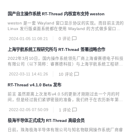
国产自主操作系统 RT-Thread 内核宣布支持 weston
weston 是一套 Wayland 窗口显示协议的实现。而目前主流的
Linux 发行版桌面系统都在使用 Wayland 的方式做多窗口的
显示合成，例如 Ubuntu，Federa 等。
2024-01-05 11:08:21
0
评论
上海宇航系统工程研究所与 RT-Thread 签署战略合作
2022年3月10日，国内操作系统领先厂商上海睿赛德电子科技
有限公司（以下简称：睿赛德科技）与上海宇航系统工程研究
所（以下简称：宇航研究所）签署战略合作协议。双方将共同
2022-03-11 14:41:26
10
评论
承担嵌入式操作系统及军用相关软件组件的开发研制，在宇航
级嵌入式操作系统技术研发、联合实验室建设等方面开展深度
RT-Thread v4.1.0 Beta 发布
合作，携手向国防军工和航空航天等领域推广高质高可靠性的
国产嵌入式操作系统！ RT-Thread与宇航研究所签署战略合
前言 虽然距离上次发布v4.0.5的更新才刚刚过去一个月的时
作协议 宇航研究所于1984年成立。是上海航天运载火箭总体
间，但是经过我们紧锣密鼓的准备，我们终于在农历新年第一
设计单位之一，同时也是航天上海基地载人飞船、探月工程的
天为大家带来了全新的 v4.1.0 Beta 版本。这是一个体验尝鲜
技术抓总研制单位。自上世纪八十年代以来，其独立研制或参
2022-02-05 07:50:09
1
评论
版并非4.1.0正式发布版，包含一些重大的更新，目前处于公
与研制的运载火箭、载人飞船、应用卫星均取得...
测阶段，欢迎大家下载体验。预计收集完反馈之后稳定的版本
极海半导体正式成为 RT-Thread 高级会员
v4.1.0 将会在今年3月下旬正式发布。 下载地址： gitee: <p
style="margin-left:0; margin-right:0"><a href="https://gite
日前，珠海极海半导体有限公司与知名物联网操作系统厂商睿