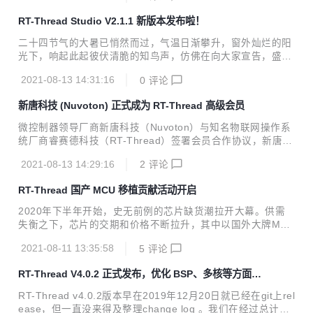
推荐为社区专家排行 新增最新文章显示 新增用户问答和发文
RT-Thread Studio V2.1.1 新版本发布啦！
贡献排行 优化热门问答 文章改版 增加优秀图章 增加文章浏览
数显示 更新登录信息保存功能，关闭浏览器再打开可直接登
二十四节气的大暑已悄然而过，气温日渐攀升，窗外灿烂的阳
录。 优化代码展示效果 添加行号显示 添加复制按钮 过长的代
光下，响起此起彼伏清脆的知鸟声，仿佛在向大家宣告，盛夏
码段，默认会折叠，可手动展开 支持plantuml，可以直接用代
来临啦！此时东京奥运会上的的奥运健儿们正在赛场上向着更
码展示流程图 修复一些功能BUG和安全问题。 感谢大家对
2021-08-13 14:31:16
0
评论
高，更快，更强的目标拼搏着，RT-Thread Studio V2.1.1 新
R...
版本也已就绪，准备和大家见面了! 本次发布主要更新和上线
新唐科技 (Nuvoton) 正式成为 RT-Thread 高级会员
了一些SDK资源包，其中包括重磅的RT-Thread nano-3.1.5
源码包，将在本次更新版Studio中上线，此外本次更新集中完
微控制器领导厂商新唐科技（Nuvoton）与知名物联网操作系
善优化了V2.0.0发布以来大家反馈的大部分问题，并在软件异
统厂商睿赛德科技（RT-Thread）签署会员合作协议，新唐科
常信息智能分析和提示方面做了大的改善，实现在软件发生报
技正式成为RT-Thread高级会员。双方将携手深度合作、充分
错的时候，能够智能分析，进行友好的日志补充输出，或弹框
2021-08-13 14:29:16
2
评论
发挥各自优势，为开发者和终端客户提供更加丰富的、灵活的
信...
软硬件开发生态系统和产品组合选择，加速产品开发效率，共
RT-Thread 国产 MCU 移植贡献活动开启
筑物联网产业生态发展。 中美贸易战和新冠疫情给全球产业带
来巨变，多个行业对应用创新的需求空前强烈，新唐科技持续
2020年下半年开始，史无前例的芯片缺货潮拉开大幕。供需
创新推出满足不同应用场景需求的多样控制器平台，产品线覆
失衡之下，芯片的交期和价格不断拉升，其中以国外大牌MCU
盖了Cortex-M0、Cortex-M23、 Cortex-M4、Arm9 内核。
最为夸张，一度出现价格上涨几十倍，有钱买不到货的局面。
当前，新唐科技已将RT-Thread移植适配其Cortex...
2021-08-11 13:35:58
5
评论
在此背景下，不少中小型终端制造企业纷纷投身国产芯片阵
营，掀起新一轮国产替代浪潮。 本次RT-Thread发起一场国
RT-Thread V4.0.2 正式发布，优化 BSP、多核等方面体
产MCU移植贡献活动，邀请广大开发者一起来参加，完成任务
验
即可获得奖励！ 活动报名时间 8月1日-9月12日 （务必在9月
RT-Thread v4.0.2版本早在2019年12月20日就已经在git上rel
12日前报名，并完成任务） 活动目标 本次国产MCU移植贡献
ease，但一直没来得及整理change log 。我们在经过总计85