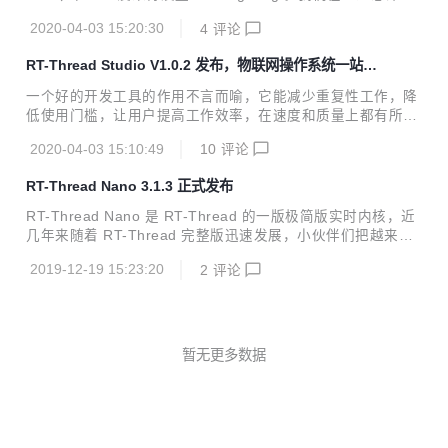
活动任务分两类： 第一类：贡献新的BSP：芯片是RT-Threa
1次的提交，7421个文件的修改，之后才正式发布，所以整理
d仓库还未支持的，则需贡献新的BSP 第二类：优化已有的BS
2020-04-03 15:20:30
4
评论
change log也相应地花了更多的时间。 下面就根据目前的更
P：芯片是RT-...
改情况，对v4.0.x的优化迭代部分做个总结： ● 优化部分主要
RT-Thread Studio V1.0.2 发布，物联网操作系统一站式
体现在BSP上，我们支持了更多的芯片、板子，也完善了驱
开发工具
动； ◕ v4.0.2还对 NXP i.MXRT BSP 进行了重构，这也是携
一个好的开发工具的作用不言而喻，它能减少重复性工作，降
手NXP公司，并联合他们的工程师一起推动完成的； ● 内核部
低使用门槛，让用户提高工作效率，在速度和质量上都有所提
分的优化主要是针对SMP的，我们对称多核处理器做了更多的
升，整体上加速产品开发过程。 RT-Thread物联网操作系统
完善及修正；...
2020-04-03 15:10:49
10
评论
上一代的开发工具 ENV ，由于集成度不高，要配合其它工具
来回切换使用。想要玩转 ENV ，要了解Scons，Python，Kc
RT-Thread Nano 3.1.3 正式发布
onfig 等众多知识点，学习成本比较高。 为了解决大家的这些
痛点，RT-Thread 官方团队历经一年用心打磨，推出了 RT-T
RT-Thread Nano 是 RT-Thread 的一版极简版实时内核，近
hread Studio 集成开发环境（IDE），让大家告别 ENV，能
几年来随着 RT-Thread 完整版迅速发展，小伙伴们把越来越
够基于一款 IDE 快速的进行 RT-Thread 项目开发。 日前，R
多的目光聚焦到完整版上，从而淡化了对 Nano 版本的关注。
T-Thread Studi...
2019-12-19 15:23:20
2
评论
但是在一些场合下，使用Nano版本更为合适。 Nano版本 VS.
完整版本 在做应用时，选择完整版本还是 Nano 版本？应该
如何去选择呢？ RT-Thread完整版不仅仅是一个实时内核，
还具备丰富的中间层组件，包括如文件系统、图形库等较为完
整的中间件组件，具备低功耗、安全、通信协议支持和云端连
暂无更多数据
接能力的软件平台，适用于需要使用RT-Thread的丰富功能，
如各类外设、物联网组件、软件包等的场景...