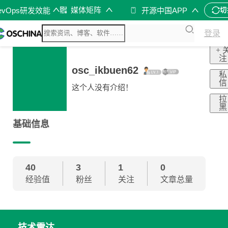
媒体矩阵
evOps研发效能
开源中国APP
切
登录
+ 
注
osc_ikbuen62
私
信
这个人没有介绍！
拉
黑
基础信息
40
3
1
0
经验值
粉丝
关注
文章总量
技术雷达