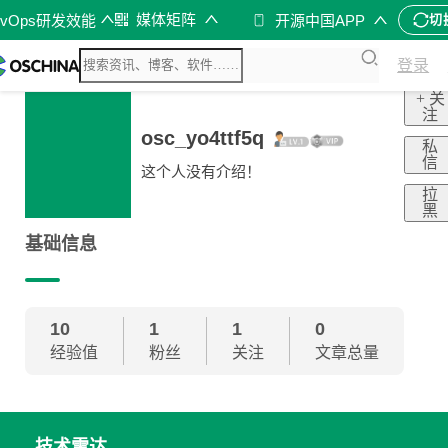
媒体矩阵
evOps研发效能
开源中国APP
切
登录
+ 关
注
osc_yo4ttf5q
私
信
这个人没有介绍！
拉
黑
基础信息
10
1
1
0
经验值
粉丝
关注
文章总量
技术雷达