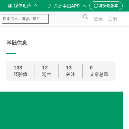
媒体矩阵
开源中国APP
切换老版本
登录
注册
基础信息
103
12
13
0
经验值
粉丝
关注
文章总量