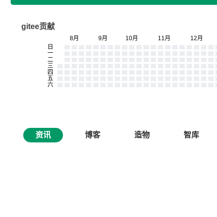
gitee贡献
资讯
博客
造物
智库