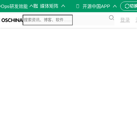
媒体矩阵
vOps研发效能
开源中国APP
切
登录