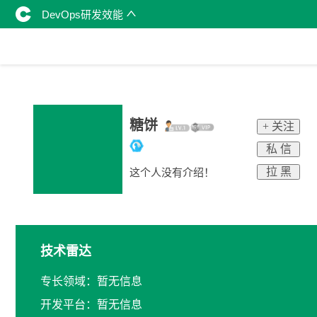
DevOps研发效能
糖饼
+ 关注
私 信
拉 黑
这个人没有介绍！
技术雷达
专长领域：暂无信息
开发平台：暂无信息