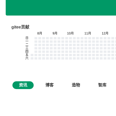
gitee贡献
资讯
博客
造物
智库