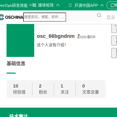
媒体矩阵
DevOps研发效能
开源中国APP
登录
+
osc_66bgndnm
这个人没有介绍！
基础信息
10
2
1
0
经验值
粉丝
关注
文章总量
技术雷达