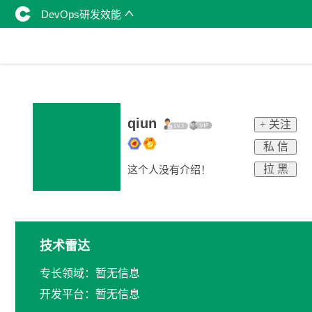
DevOps研发效能
qiun
+ 关注
私 信
拉 黑
这个人没有介绍！
技术雷达
专长领域：暂无信息
开发平台：暂无信息