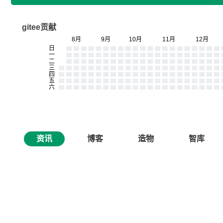
gitee贡献
资讯
博客
造物
智库