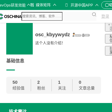
媒体矩阵
evOps研发效能
开源中国APP
登录
+
osc_kbyywydz
这个人没有介绍！
基础信息
50
2
1
0
经验值
粉丝
关注
文章总量
技术雷达