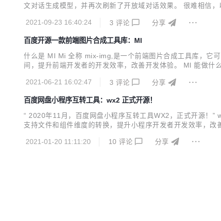
文对话生成模型，并再次刷新了开放域对话效果。 很难相信，以上是A
微软DialoGPT，成为全球首个百亿参数中英文对话预训
2021-09-23 16:40:24
3
评论
分享
个自然语言理解和生成任务上取得...
百度开源一款前端图片合成工具库：MI
什么是 MI Mi 全称 mix-img,是一个前端图片合成
间，提升前端开发者的开发效率，改善开发体验。 MI 能做
网海量的用户有不同的属性和兴趣，个性化展示图片、分享图片的
2021-06-21 16:02:47
3
评论
分享
合并成一张图片展示给用户或者用于分享炫耀场景。 M...
百度网盘小程序互转工具：wx2 正式开源！
“ 2020年11月，百度网盘小程序互转工具WX2，正式开源
支持文件和组件维度的转换，提升小程序开发者开发效率，改
此正在被越来越多的场景落地。百度网盘挖掘业务创新点，进行
2021-01-20 11:11:20
10
评论
分享
一份代码生成百度APP宿主小程序代码，针对多平台小程序的差异