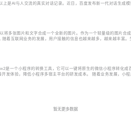
I与人交流的真实对话记录。近日，百度发布新一代对话生成模型 PLATO-
练模型，再次刷新了开放域对话效果，打开了对话模型的想象空间。 尽管
工具库，它可以将多张图片和文字合成一个全新的图片。作为一个轻量级的图片
什么 随着互联网业务的发展，用户接触的信息也越来越多，越来越丰富
场景应运而生。基于以上原因，Mi（mix-img）诞生了。 Mi 
！” wx2是一个小程序的转换工具，它可以一键将原生的微信小程序转化
善开发体验，降低小程序多宿主平台的研发成本。 随着业务发展，小
小程序矩阵的业务场景探索，同期诞生多个宿主的场景类小程序，因此小
性...
暂无更多数据