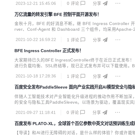
2023-12-21 15:45:06
0
评论
分享
万亿流量的转发引擎 BFE 控制平面开源发布！
金秋十月，BFE 的好消息不断。继 BFE Ingress Cont
rver、Conf-Agent 和 Dashboard 三个组件，均采用Apach
统，其核心转发引擎于2019年7月开源，并于2020年6月成为 CNCF 的
2021-10-22 16:59:22
1
评论
分享
BFE Ingress Controller 正式发布！
大家期待已久的BFE IngressController终于在近日正式发布！ BFE 
进行负载均衡、SSL终结等，现已正式发布并可以下载使用。BFE Ingress Co
容器化的不断推进，以及用户对BFE强大能力的使用和了解，我们
2021-10-18 17:28:36
1
评论
分享
百度安全发布PaddleSleeve 面向产业实践开启AI模型安全与隐
伴随人工智能技术对产业智能化升级进程的推动作用不断加深，
的安全与隐私工具PaddleSleeve。以场景为驱动，覆
2021 CCS成都网络安全大会AI安全专题论坛上，百度安全部主
2021-09-27 11:18:41
0
评论
分享
布PaddleSleeve 众所周知，...
百度发布 PLATO-XL，全球首个百亿参数中英文对话预训练生成
【导读】和AI进行无障碍的对话，是什么样的体验？你或许能够在