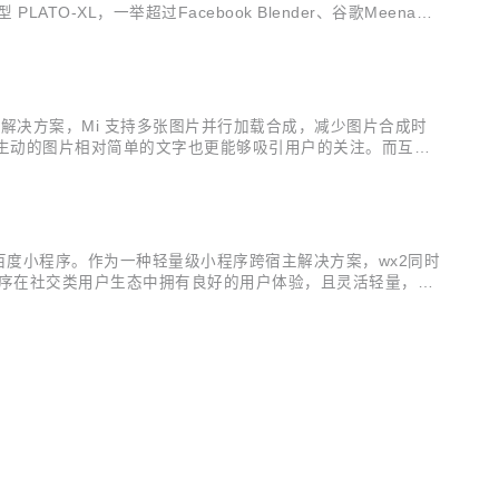
XL，一举超过Facebook Blender、谷歌Meena和
大规模参数的模型在自然语言处理领域如雨后春笋出现，并且在多
合成解决方案，Mi 支持多张图片并行加载合成，减少图片合成时
。生动的图片相对简单的文字也更能够吸引用户的关注。而互联
的核心价值在于能够通过简单的配置输入将多张图片或者文字快速的
成百度小程序。作为一种轻量级小程序跨宿主解决方案，wx2同时
程序在社交类用户生态中拥有良好的用户体验，且灵活轻量，因
程序互转工具wx2应运而生。 wx2的核心价值在于能够通过