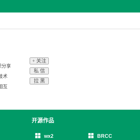
+ 关注
识分享
私 信
技术
拉 黑
相互
开源作品
wx2
BRCC