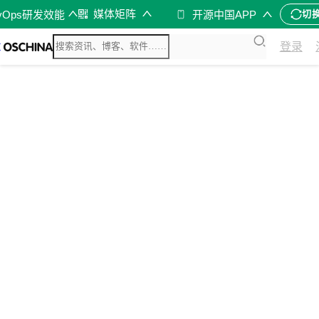
媒体矩阵
vOps研发效能
开源中国APP
切
登录