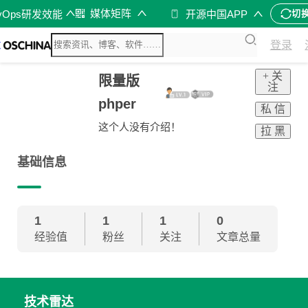
媒体矩阵
vOps研发效能
开源中国APP
切
登录
+ 关
限量版
注
phper
私 信
这个人没有介绍！
拉 黑
基础信息
1
1
1
0
经验值
粉丝
关注
文章总量
技术雷达