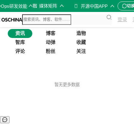
媒体矩阵
vOps研发效能
开源中国APP
切
登录
资讯
博客
造物
智库
动弹
收藏
评论
粉丝
关注
暂无更多数据