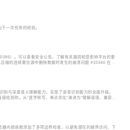
d 分发 DGX Spar...
淀为下一次任务的经验。
379、#10386）。可以查看安全公告，了解有关漏洞和受影响平台的更
9 修复从压缩的连续聚合源中删除数据时发生的崩溃问题 #10340 在co
精度语音识别与深度语义理解能力，实现了语音识别能力的全面升级。
字直接给到你。从“逐字转写、单点优化”演进为“理解语境、兼容场
中，Hy ASR 3.0 preview 在多语种的WER（...
便捷功能 对浏览器内部函数添加了多项边界检查，以避免潜在的越界访问、下