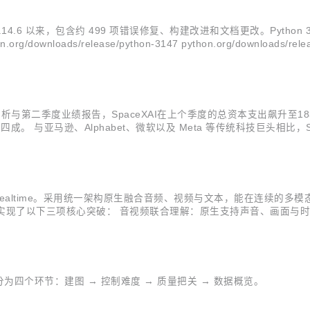
3.14.6 以来，包含约 499 项错误修复、构建改进和文档更改。Python 3.
wnloads/release/python-3147 python.org/downloads
...
最新分析与第二季度业绩报告，SpaceXAI在上个季度的总资本支出飙升至1
成。 与亚马逊、Alphabet、微软以及 Meta 等传统科技巨头相比
主要依托充沛的经营现金流来覆盖资本开支，其资本支出覆盖率分别达到15
dRealtime。采用统一架构原生融合音频、视频与文本，能在连续的
dRealtime 实现了以下三项核心突破： 音视频联合理解：原生支持声音
 主动的交互能力：具备持续的环境感知与主动表达能力。模型能在察
四个环节：建图 → 控制难度 → 质量把关 → 数据概览。