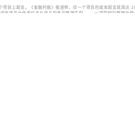
项目上超支。《金融时报》报道称，仅一个项目的成本超支就高达 180
写程序，目标是完成电商平台作者信息与商品列表的数据匹配 —— 一项常规的数
高额算力消耗持续运行长达 5 个月，公司直到财务对账时才察觉异常。这
O
s 客户端，具备驻内存数据网格（In-Memory Data Grid）功能，并获得了
对象 在 RRingBuffer 中新增 readNewest()、readOldest() 和 p
思维模式： 你的工作不再是引导人工智能，而是设计能够代表你引导人工智能的
开源
×
AI ·
开源中
U1.5-Lite-Preview。 公告称，SenseNova U1.5-Lite-
编辑，还仅以 8B-MoT 的轻量大小，将能力推进到4K、更精细的真
原生支持4K图像生成； 更精细的局部纹理、细节与真实世界质感； 更准确的中