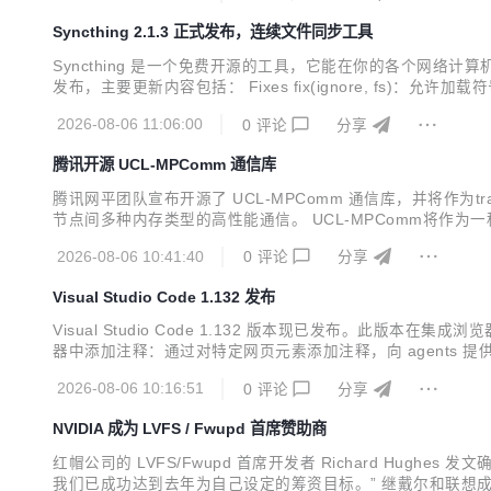
Syncthing 2.1.3 正式发布，连续文件同步工具
Syncthing 是一个免费开源的工具，它能在你的各个网络计算
发布，主要更新内容包括： Fixes fix(ignore, fs)：允许加载
lsrv)：locking correctness#10801 fix(model)：
2026-08-06 11:06:00
0
评论
分享
腾讯开源 UCL-MPComm 通信库
腾讯网平团队宣布开源了 UCL-MPComm 通信库，并将作为tr
节点间多种内存类型的高性能通信。 UCL-MPComm将作为一
CL-Engine通信引擎，后续腾讯网平将持续开源更多基于UCL-
2026-08-06 10:41:40
0
评论
分享
Visual Studio Code 1.132 发布
Visual Studio Code 1.132 版本现已发布。此版本在
器中添加注释：通过对特定网页元素添加注释，向 agents 
聊天：在不打断当前 agent 输出的情况下，提出与上下文相关的问题
2026-08-06 10:16:51
0
评论
分享
NVIDIA 成为 LVFS / Fwupd 首席赞助商
红帽公司的 LVFS/Fwupd 首席开发者 Richard Hughes
我们已成功达到去年为自己设定的筹资目标。” 继戴尔和联想成为顶