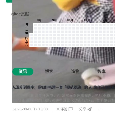
gitee贡献
资讯
博客
造物
智库
从混乱到秩序：我如何搭建一套「规范驱动」的 AI 协作开发体系
在存量项目的增量开发中，AI 常常面临理解偏差、执行不稳、需要频繁
对 AI 的理解、执行和校验进行系统化约束与增强，显著提升开
2026-08-06 17:15:38
0
评论
分享