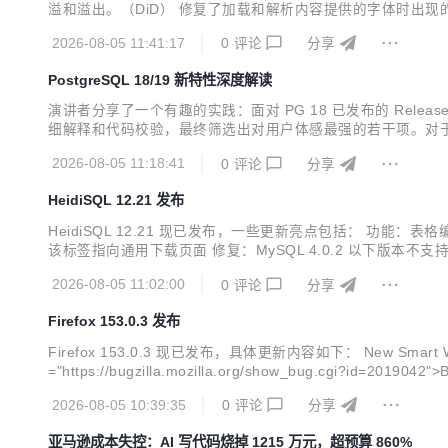
溢和溢出。（DiD） 修复了加载和解析内容提供的字体时出现
是 "telephone"/"walkie-talkie" 音质的最低
2026-08-05 11:41:17
0
评论
分享
PostgreSQL 18/19 新特性深度解读
演讲者分享了一个有趣的实践：面对 PG 18 已发布的 Releas
细解释和代码校验，最终筛选出对用户体感最强的若干项。对于尚未正式
复核，准确度令人满意。这一方法也为社区爱好者提供了高效
2026-08-05 11:18:41
0
评论
分享
HeidiSQL 12.21 发布
HeidiSQL 12.21 现已发布，一些更新亮点包括： 功能：
该标签指向通用下载页面 修复：MySQL 4.0.2 以下版本不支持 
宽度错误 修复：选择大量记录并尝试复制/右键单击时程序卡死的问题 修复：在 P
2026-08-05 11:02:00
0
评论
分享
Firefox 153.0.3 发布
Firefox 153.0.3 现已发布，具体更新内容如下： New Smart Window 包含多项增强功能： <ul> <li>现在建议
="https://bugzilla.mozilla.org/show_bug.cgi?id=2019042">Bug&nbsp;2019042</a>）</li> <li>现在
ef="https://bugzilla.mozilla.org/show_bug.cgi?id=204...
2026-08-05 10:39:35
0
评论
分享
亚马逊成本失控：AI 写代码烧掉 1215 万元，超预算 860%