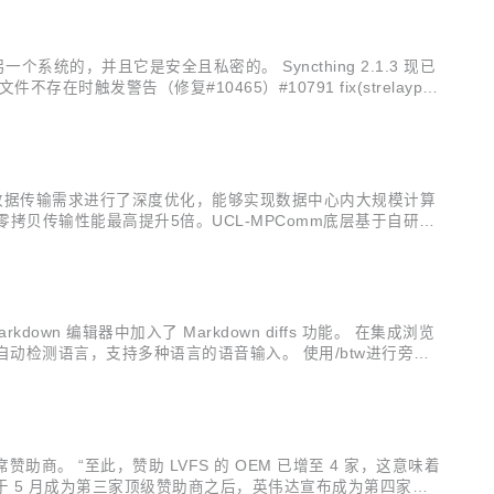
统的，并且它是安全且私密的。 Syncthing 2.1.3 现已
件不存在时触发警告（修复#10465）#10791 fix(strelaypoo
y池化场景的数据传输需求进行了深度优化，能够实现数据中心内大规模计算
非零拷贝传输性能最高提升5倍。UCL-MPComm底层基于自研U
一个独立于业务线程的全局通信引擎（Engine），并实...
own 编辑器中加入了 Markdown diffs 功能。 在集成浏览
自动检测语言，支持多种语言的语音输入。 使用/btw进行旁白
）：在继续编辑已修改文档的同时，查看已渲染 M...
新首席赞助商。 “至此，赞助 LVFS 的 OEM 已增至 4 家，这意味着
惠普于 5 月成为第三家顶级赞助商之后，英伟达宣布成为第四家每