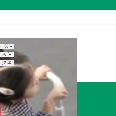
+ 关注
私 信
拉 黑