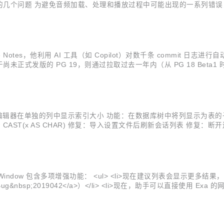
的几个问题 为避免音频加载、处理和播放过程中可能出现的一系列错误，
采样率）的音频格式将被拒绝 修复了 CSS 圆角虚线样式中可能存在的问题 如果
e Notes，他利用 AI 工具（如 Copilot）对数千条 commi
发版的 PG 19，则通过拉取过去一年内（从 PG 18 Beta1 时
跟踪新版本的思路。
表格编辑器在单独的列中显示索引大小 功能：在数据库树中将列显示为表的子表 
CAST(x AS CHAR) 修复：导入设置文件后刷新会话列表 修复：断开连接
ostgreSQL 和 SQLite 中，“Explain current query”
列表会显示更多结果，方便用户查找历史记录和切换到已打开的标签页。（<a href
，助手可以直接使用 Exa 的网络搜索结果回答问题，而无需将问题转交给搜索引擎。（<a hr