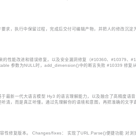
的开源固件更新。 作为此次赞助动因之一，英伟达此前一直通过 LVFS/Fwup
开始前先对齐要求，执行中保留过程，完成后交付可编辑产物，并把人的修改沉
9.0 版本以来的性能改进和错误修复，以及安全漏洞修复（#10360、#10
able 参数为NULL时，add_dimension()中的断言失败 #1033
ach_chunk()期间重置块上的继承列和约束标志 #10360 修复因...
iew。基于最新一代大语言模型 Hy3 的语言理解能力，以及融合了高
识别不再只是听清，而是真正听懂。通过先理解你的语境和意图，再把准确的文
，方言识别覆盖粤语、吴语等 10 大方言片区和 20 余个二级小片区。在开源评测集
页兼容性修复版本。 Changes/fixes： 实现了URL.Parse()