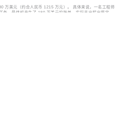
 万美元（约合人民币 1215 万元）。 具体来说，一名工程师
据处理任务，最终却产生了 180 万美元的账单，实际支出超出原定预
意味着一个无人看管的 AI 程序，在近半年时间里日夜不停
SCHINA
 Redis 的官方推荐。 此版本更新内容如下： Feature 新增RMap
eekLast() 方法 在 RSet 中新增 countUnion()、countUni
OSCHINA
OSCHINA
系统。
开发者生态社区
国技术社区
·
让
AI
触
Preview并非简单的模型规模升级，而是基于 SenseNova U1 的
实质感、更复杂的视觉控制和可持续迭代编辑。 相比 U1，U
英文文字生成与复杂版式组织； 更稳定的图...