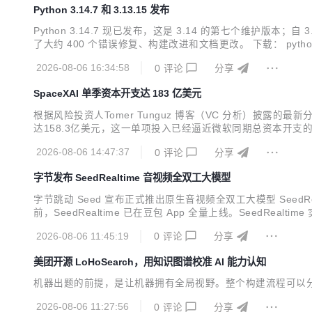
Python 3.14.7 和 3.13.15 发布
Python 3.14.7 现已发布，这是 3.14 的第七个维护版本；自 
了大约 400 个错误修复、构建改进和文档更改。 下载： python.org/do
年 8 月 2 日，近藤茂（Shigeru Kondo）使用 y-cruncher 0.5.4
2026-08-06 16:34:58
0
评论
分享
SpaceXAI 单季资本开支达 183 亿美元
根据风险投资人Tomer Tunguz 博客（VC 分析）披露的
达158.3亿美元，这一单项投入已经逼近微软同期总资本开支的四
的资金来源却呈现出截然不同的面貌。数据显示，微软和 Meta 
2026-08-06 14:47:37
0
评论
分享
支的12...
字节发布 SeedRealtime 音视频全双工大模型
字节跳动 Seed 宣布正式推出原生音视频全双工大模型 See
前，SeedRealtime 已在豆包 App 全量上线。See
准确理解视觉中的时序指代，让所见、所闻与所说融为一体。
2026-08-06 11:45:19
0
评论
分享
融入表达，让交互从被动响应升级为...
美团开源 LoHoSearch，用知识图谱校准 AI 能力认知
机器出题的前提，是让机器拥有全局视野。整个构建流程可以分为
2026-08-06 11:27:56
0
评论
分享