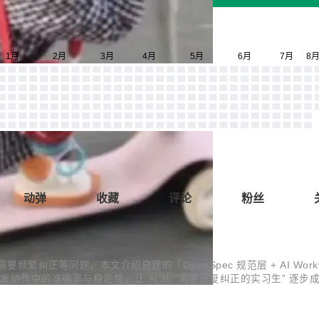
动弹
收藏
评论
粉丝
纠正等问题。本文介绍自建的「OpenSpec 规范层 + AI Workf
发协作中的准确率与稳定性，让 AI 从 “需要反复纠正的实习生” 逐步