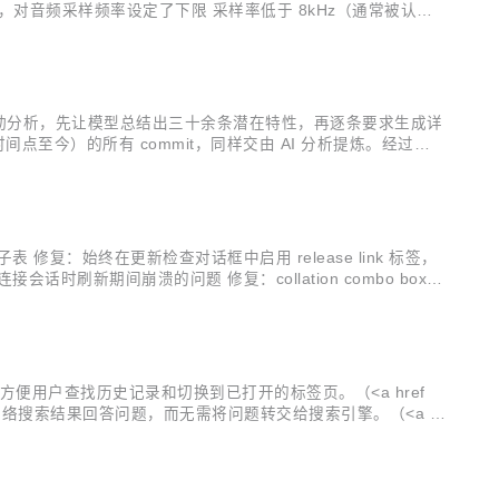
对音频采样频率设定了下限 采样率低于 8kHz（通常被认为
表单中的图像元素不在同一个子树中，则它们将不再关联 加...
t 日志进行自动分析，先让模型总结出三十余条潜在特性，再逐条要求生成详
间点至今）的所有 commit，同样交由 AI 分析提炼。经过人工
修复：始终在更新检查对话框中启用 release link 标签，
会话时刷新期间崩溃的问题 修复：collation combo box
无反应...