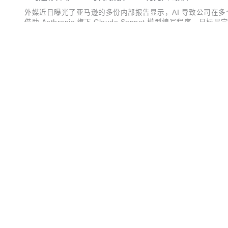
外媒近日曝光了亚马逊的多份内部报告显示，AI 导致公司在多个
借助 Anthropic 旗下 Claude Sonnet 模型编
算 860%。 更令人意外的是，该项目最终并未成功落地，而
2026-08-04 17:57:25
0
评论
分享
地"烧钱"。 复盘显示，...
Redisson 4.7.0 发布，官方推荐的 Redis 客户端
Redisson 4.7.0 现已发布，这是一个 Java 编写的 Redi
s对象，用于对 Map 对象进行批量操作 新增基于数组的 Circular Buffer 
onApprox() 和 countDiff() 方法 在 RStream.re...
2026-08-04 17:37:55
0
评论
分享
Loop Engineering：让 AI Agent 自己跑起来的工程方法
Loop Engineering 不是什么新工具，而是一种新的
2026-08-04 16:53:13
0
评论
分享
商汤 SenseNova U1.5-Lite-Preview 开源
商汤科技宣布面向社区开源轻量级统一多模态模型的预览版本 SenseNova 
一次系统性迭代，不仅在同一架构中贯通视觉理解、推理、生成与
1.5-Lite-Preview 在以下方向上带来了显著提升： 
2026-08-04 15:51:00
0
评论
分享