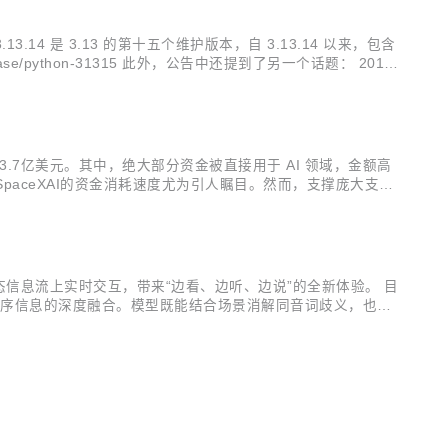
13.14 是 3.13 的第十五个维护版本，自 3.13.14 以来，包含
/release/python-31315 此外，公告中还提到了另一个话题： 2010
83.7亿美元。其中，绝大部分资金被直接用于 AI 领域，金额高
，SpaceXAI的资金消耗速度尤为引人瞩目。然而，支撑庞大支出
5% 和106%;而SpaceXAI的经营现金流仅能覆盖资本开
多模态信息流上实时交互，带来“边看、边听、边说”的全新体验。 目
、画面与时序信息的深度融合。模型既能结合场景消解同音词歧义，也能
觉画面状态变化时（如关键目标出现）主动提醒，并能调用工具