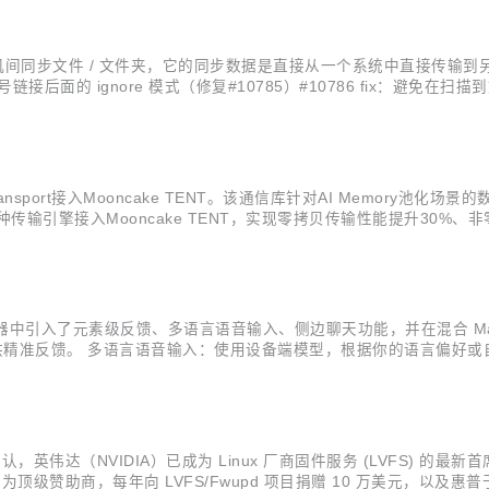
机间同步文件 / 文件夹，它的同步数据是直接从一个系统中直接传输到另一个系
符号链接后面的 ignore 模式（修复#10785）#10786 fix：避免在扫描到文
正确地对最新文件夹进行健康检查（修复#10546）#10773...
ansport接入Mooncake TENT。该通信库针对AI Memor
种传输引擎接入Mooncake TENT，实现零拷贝传输性能提升30%、
Engine的高性能通信组件。 腾讯网平团队在UCL-MPComm中实现了
集成浏览器中引入了元素级反馈、多语言语音输入、侧边聊天功能，并在混合 Markd
提供精准反馈。 多语言语音输入：使用设备端模型，根据你的语言偏好或
。 混合 Markdown 编辑器中的 Markdown diffs（实验性
 发文确认，英伟达（NVIDIA）已成为 Linux 厂商固件服务 (LVFS) 的最
级赞助商，每年向 LVFS/Fwupd 项目捐赠 10 万美元，以及