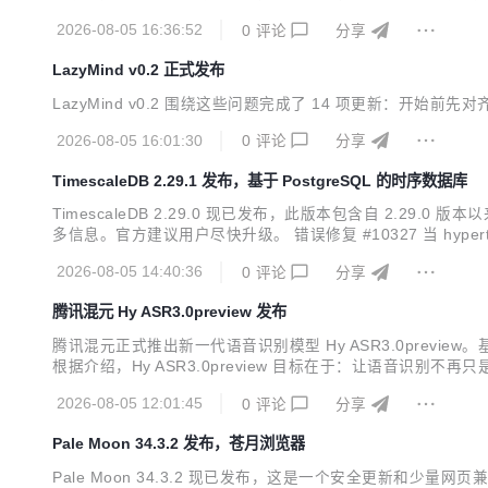
年向该项目捐赠 10 万美元以上的公司，从而支持 Linux 系统上
2026-08-05 16:36:52
0
评论
分享
LazyMind v0.2 正式发布
LazyMind v0.2 围绕这些问题完成了 14 项更新：
2026-08-05 16:01:30
0
评论
分享
TimescaleDB 2.29.1 发布，基于 PostgreSQL 的时序数据库
TimescaleDB 2.29.0 现已发布，此版本包含自 2.2
多信息。官方建议用户尽快升级。 错误修复 #10327 当 hypert
mpact_chunk()中验证max_batches 验证 #10352 在att
2026-08-05 14:40:36
0
评论
分享
腾讯混元 Hy ASR3.0preview 发布
腾讯混元正式推出新一代语音识别模型 Hy ASR3.0prev
根据介绍，Hy ASR3.0preview 目标在于：让语音
景、一键直出”。 Hy ASR 3.0 preview 不要求标准普通话
2026-08-05 12:01:45
0
评论
分享
Pale Moon 34.3.2 发布，苍月浏览器
Pale Moon 34.3.2 现已发布，这是一个安全更新和少量网