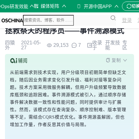
媒体矩阵
vOps研发效能
开源中国APP
切
登录
拯救祭天的程序员——事件溯源模式
四猿
2021-05-
收录
开发技
专
29,153
7
外
27
于
能
区
复制
从前端需求到技术实现，用户分级项目初期简单但缺乏文
档，随后因业务需求变化引发升级、福利对接等复杂问
题。技术方案采用微服务解耦，但用户升级频繁导致数据
库瓶颈和追踪困难。事件溯源模式被引入，通过顺序存储
事件解决数据一致性和性能问题，同时提供审计与扩展
性。然而，该模式存在查询复杂、顺序控制难、版本管理
等不足，需结合CQRS模式优化。事件溯源虽解困，但也
增加工作量，作者反思其价值与局限。